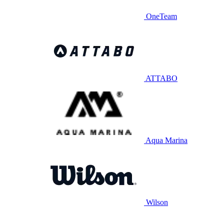
OneTeam
ATTABO
Aqua Marina
Wilson