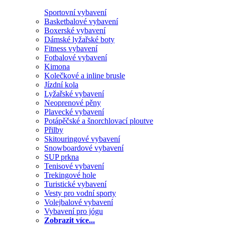
Sportovní vybavení
Basketbalové vybavení
Boxerské vybavení
Dámské lyžařské boty
Fitness vybavení
Fotbalové vybavení
Kimona
Kolečkové a inline brusle
Jízdní kola
Lyžařské vybavení
Neoprenové pěny
Plavecké vybavení
Potápěčské a šnorchlovací ploutve
Přilby
Skitouringové vybavení
Snowboardové vybavení
SUP prkna
Tenisové vybavení
Trekingové hole
Turistické vybavení
Vesty pro vodní sporty
Volejbalové vybavení
Vybavení pro jógu
Zobrazit více...