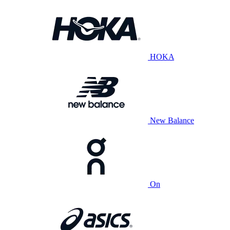
HOKA
New Balance
On