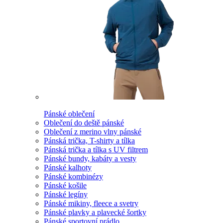
Pánské oblečení
Oblečení do deště pánské
Oblečení z merino vlny pánské
Pánská trička, T-shirty a tílka
Pánská trička a tílka s UV filtrem
Pánské bundy, kabáty a vesty
Pánské kalhoty
Pánské kombinézy
Pánské košile
Pánské legíny
Pánské mikiny, fleece a svetry
Pánské plavky a plavecké šortky
Pánské sportovní prádlo