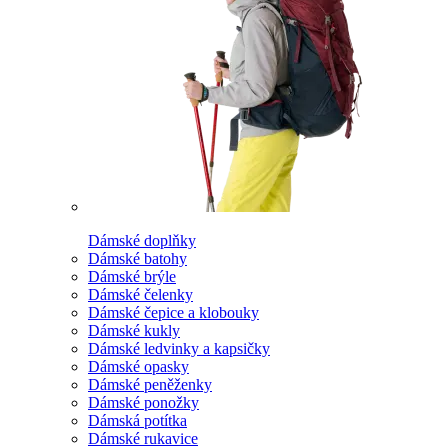
Dámské doplňky
Dámské batohy
Dámské brýle
Dámské čelenky
Dámské čepice a klobouky
Dámské kukly
Dámské ledvinky a kapsičky
Dámské opasky
Dámské peněženky
Dámské ponožky
Dámská potítka
Dámské rukavice