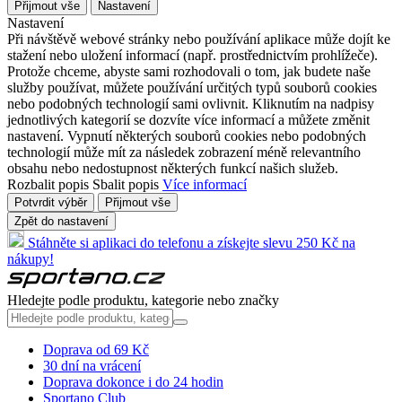
Přijmout vše
Nastavení
Nastavení
Při návštěvě webové stránky nebo používání aplikace může dojít ke
stažení nebo uložení informací (např. prostřednictvím prohlížeče).
Protože chceme, abyste sami rozhodovali o tom, jak budete naše
služby používat, můžete používání určitých typů souborů cookies
nebo podobných technologií sami ovlivnit. Kliknutím na nadpisy
jednotlivých kategorií se dozvíte více informací a můžete změnit
nastavení. Vypnutí některých souborů cookies nebo podobných
technologií může mít za následek zobrazení méně relevantního
obsahu nebo nedostupnost některých funkcí našich služeb.
Rozbalit popis
Sbalit popis
Více informací
Potvrdit výběr
Přijmout vše
Zpět do nastavení
Stáhněte si aplikaci do telefonu a získejte slevu 250 Kč na
nákupy!
Hledejte podle produktu, kategorie nebo značky
Doprava od 69 Kč
30 dní na vrácení
Doprava dokonce i do 24 hodin
Sportano Club