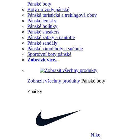
Pánské boty
Boty do vody pánské
Pánská turistická a trekingová obuv
Pánské tenisky
Pánské holínky
Pánské sneakers
Pánské žabky a pantofle
Pánské sandály
Pánské zimní boty a sněhule
Sportovní boty pánské
Zobrazit více...
Zobrazit všechny produkty
Pánské boty
Značky
Nike