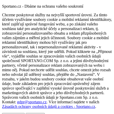
Sportano.cz - Dbáme na ochranu vašeho soukromí
Chceme poskytovat služby na nejvyšší sportovní úrovni. Za tímto
účelem využíváme soubory cookie a mobilní reklamní identifikátory,
které zajišťují správné fungování webu, a po získání vašeho
souhlasu také pro analytické účely a personalizaci reklam, tj.
zobrazování personalizovaného obsahu a reklam přizpůsobených
vašim zájmům a měření jejich účinnosti. Soubory cookie a mobilní
reklamní identifikátory mohou být využívány jak pro
personalizované, tak i nepersonalizované reklamní aktivity - v
závislosti na souhlasu, který jste udělili. Pokud kliknete na „Přijmout
vše“, vyjádříte souhlas se zpracováním vašich osobních údajů
společností SPORTANO.COM Sp. z o.o. a jejími důvěryhodnými
partnery, včetně personalizace reklam zobrazovaných na webu i
mimo něj. Pokud nechcete udělit souhlas, chcete omezit jeho rozsah
nebo odvolat již udělený souhlas, přejděte do „Nastavení“. V
rozsahu, v jakém budou soubory cookie obsahovat vaše osobní
údaje, bude základem pro jejich zpracování oprávněný zájem
správce spočívající v zajištění vysoké úrovně poskytování služeb a
marketingových aktivit správce a jeho důvěryhodných partnerů.
Správcem vašich osobních údajů je Sportano.com Sp. z o.o.
Kontakt:
gdpr@sportano.cz
. Více informací najdete v našich
Zásadách ochrany osobních údajů a cookies - Sportano.cz
.