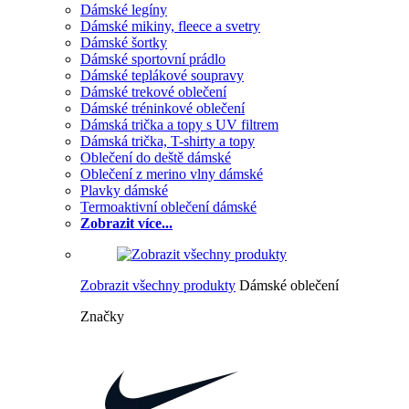
Dámské legíny
Dámské mikiny, fleece a svetry
Dámské šortky
Dámské sportovní prádlo
Dámské teplákové soupravy
Dámské trekové oblečení
Dámské tréninkové oblečení
Dámská trička a topy s UV filtrem
Dámská trička, T-shirty a topy
Oblečení do deště dámské
Oblečení z merino vlny dámské
Plavky dámské
Termoaktivní oblečení dámské
Zobrazit více...
Zobrazit všechny produkty
Dámské oblečení
Značky