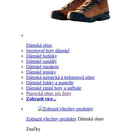
Dámská obuv
Sportovní boty dámské
Dámské holínky
Dámské sandály
Dámské sneakers
Dámské tenisky
Dámská turistická a trekingová obuv
Dámské žabky a pantofle
Dámské zimní boty a sněhule
Plavecká obuv pro ženy
Zobrazit více...
Zobrazit všechny produkty
Dámská obuv
Značky