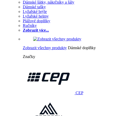
Dámské šátky, nákrčníky a šály
Dámské tašky
Lyžařské brýle
Lyžařské helmy
Plážové doplňky
Ručníky
Zobrazit více...
Zobrazit všechny produkty
Dámské doplňky
Značky
CEP