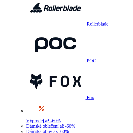
Rollerblade
POC
Fox
Výprodej až -60%
Dámské oblečení až -60%
Dámská obuv až -60%