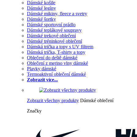
Dámské košile
Dámské legíny
Dámské mikiny, fleece a svetry
Dámské šortky
Dámské sportovní prádlo
Dámské teplákové soupravy
Dámské trekové oblečení
Dámské tréninkové oblečení
Dámská trička a topy s UV filtrem
Dámská trička, T-shirty a topy
Oblečení do deště dámské
Oblečení z merino vlny dámské
Plavky dámské
Termoaktivní oblečení dámské
Zobrazit více...
Zobrazit všechny produkty
Dámské oblečení
Značky