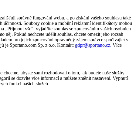
zajišťují správné fungování webu, a po získání vašeho souhlasu také
ch účinnosti. Soubory cookie a mobilní reklamní identifikátory mohou
e na „Přijmout vše“, vyjádříte souhlas se zpracováním vašich osobních
něj. Pokud nechcete udělit souhlas, chcete omezit jeho rozsah
ladem pro jejich zpracování oprávněný zájem správce spočívající v
jů je Sportano.com Sp. z o.o. Kontakt:
gdpr@sportano.cz
. Více
že chceme, abyste sami rozhodovali o tom, jak budete naše služby
gorií se dozvíte více informací a můžete změnit nastavení. Vypnutí
ých funkcí našich služeb.