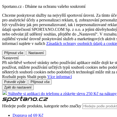
Sportano.cz - Dbáme na ochranu vašeho soukromí
Chceme poskytovat služby na nejvyšší sportovní úrovni. Za tímto účel
pro analytické účely a personalizaci reklam, tj. zobrazování person
být využívány jak pro personalizované, tak i nepersonalizované reklamn
údajů společností SPORTANO.COM Sp. z o.o. a jejími důvěryhodnými 
nebo odvolat již udělený souhlas, přejděte do „Nastavení“. V rozsah
zajištění vysoké úrovně poskytování služeb a marketingových aktivit
informací najdete v našich
Zásadách ochrany osobních údajů a cookie
Přijmout vše
Nastavení
Nastavení
Při návštěvě webové stránky nebo používání aplikace může dojít ke st
používat, můžete používání určitých typů souborů cookies nebo podobn
některých souborů cookies nebo podobných technologií může mít za n
Rozbalit popis
Sbalit popis
Více informací
Potvrdit výběr
Přijmout vše
Zpět do nastavení
Stáhněte si aplikaci do telefonu a získejte slevu 250 Kč na nákupy
Hledejte podle produktu, kategorie nebo značky
Doprava od 69 Kč