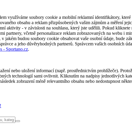
em využíváme soubory cookie a mobilní reklamní identifikátory, které 
alizovaného obsahu a reklam přizpůsobených vašim zájmům a měření jeji
í aktivity - v závislosti na souhlasu, který jste udělili. Pokud kliknet
partnery, včetně personalizace reklam zobrazovaných na webu i mimo 
u, v jakém budou soubory cookie obsahovat vaše osobní údaje, bude zák
 správce a jeho důvěryhodných partnerů. Správcem vašich osobních úda
s - Sportano.cz
.
ažení nebo uložení informací (např. prostřednictvím prohlížeče). Proto
ých technologií sami ovlivnit. Kliknutím na nadpisy jednotlivých kate
ásledek zobrazení méně relevantního obsahu nebo nedostupnost někter
!