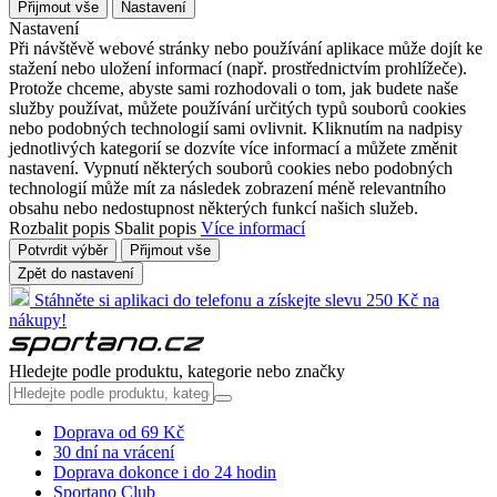
Přijmout vše
Nastavení
Nastavení
Při návštěvě webové stránky nebo používání aplikace může dojít ke
stažení nebo uložení informací (např. prostřednictvím prohlížeče).
Protože chceme, abyste sami rozhodovali o tom, jak budete naše
služby používat, můžete používání určitých typů souborů cookies
nebo podobných technologií sami ovlivnit. Kliknutím na nadpisy
jednotlivých kategorií se dozvíte více informací a můžete změnit
nastavení. Vypnutí některých souborů cookies nebo podobných
technologií může mít za následek zobrazení méně relevantního
obsahu nebo nedostupnost některých funkcí našich služeb.
Rozbalit popis
Sbalit popis
Více informací
Potvrdit výběr
Přijmout vše
Zpět do nastavení
Stáhněte si aplikaci do telefonu a získejte slevu 250 Kč na
nákupy!
Hledejte podle produktu, kategorie nebo značky
Doprava od 69 Kč
30 dní na vrácení
Doprava dokonce i do 24 hodin
Sportano Club