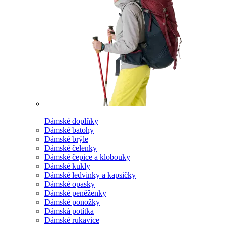
Dámské doplňky
Dámské batohy
Dámské brýle
Dámské čelenky
Dámské čepice a klobouky
Dámské kukly
Dámské ledvinky a kapsičky
Dámské opasky
Dámské peněženky
Dámské ponožky
Dámská potítka
Dámské rukavice