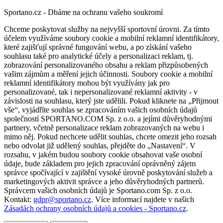
Sportano.cz - Dbáme na ochranu vašeho soukromí
Chceme poskytovat služby na nejvyšší sportovní úrovni. Za tímto
účelem využíváme soubory cookie a mobilní reklamní identifikátory,
které zajišťují správné fungování webu, a po získání vašeho
souhlasu také pro analytické účely a personalizaci reklam, tj.
zobrazování personalizovaného obsahu a reklam přizpůsobených
vašim zájmům a měření jejich účinnosti. Soubory cookie a mobilní
reklamní identifikátory mohou být využívány jak pro
personalizované, tak i nepersonalizované reklamní aktivity - v
závislosti na souhlasu, který jste udělili. Pokud kliknete na „Přijmout
vše“, vyjádříte souhlas se zpracováním vašich osobních údajů
společností SPORTANO.COM Sp. z o.o. a jejími důvěryhodnými
partnery, včetně personalizace reklam zobrazovaných na webu i
mimo něj. Pokud nechcete udělit souhlas, chcete omezit jeho rozsah
nebo odvolat již udělený souhlas, přejděte do „Nastavení“. V
rozsahu, v jakém budou soubory cookie obsahovat vaše osobní
údaje, bude základem pro jejich zpracování oprávněný zájem
správce spočívající v zajištění vysoké úrovně poskytování služeb a
marketingových aktivit správce a jeho důvěryhodných partnerů.
Správcem vašich osobních údajů je Sportano.com Sp. z o.o.
Kontakt:
gdpr@sportano.cz
. Více informací najdete v našich
Zásadách ochrany osobních údajů a cookies - Sportano.cz
.