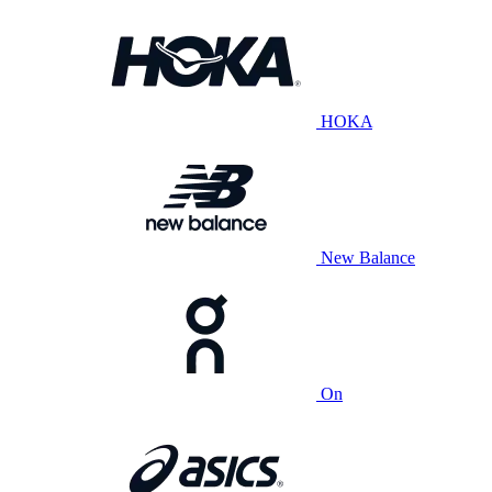
HOKA
New Balance
On