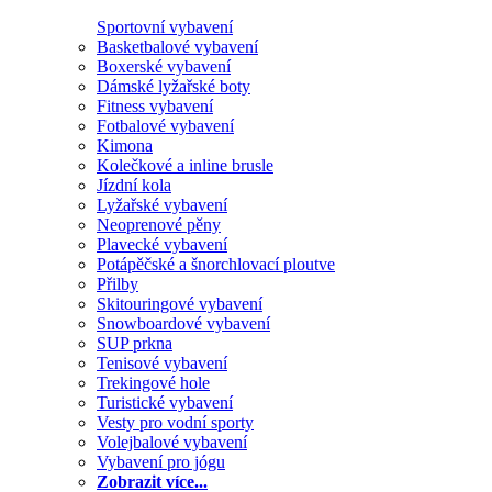
Sportovní vybavení
Basketbalové vybavení
Boxerské vybavení
Dámské lyžařské boty
Fitness vybavení
Fotbalové vybavení
Kimona
Kolečkové a inline brusle
Jízdní kola
Lyžařské vybavení
Neoprenové pěny
Plavecké vybavení
Potápěčské a šnorchlovací ploutve
Přilby
Skitouringové vybavení
Snowboardové vybavení
SUP prkna
Tenisové vybavení
Trekingové hole
Turistické vybavení
Vesty pro vodní sporty
Volejbalové vybavení
Vybavení pro jógu
Zobrazit více...