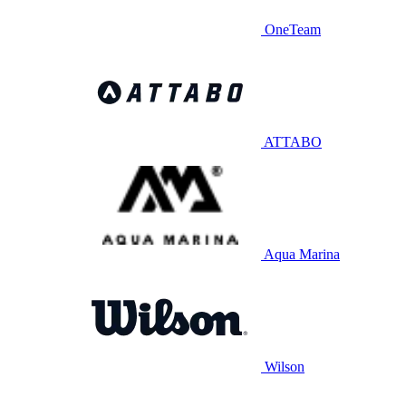
OneTeam
ATTABO
Aqua Marina
Wilson