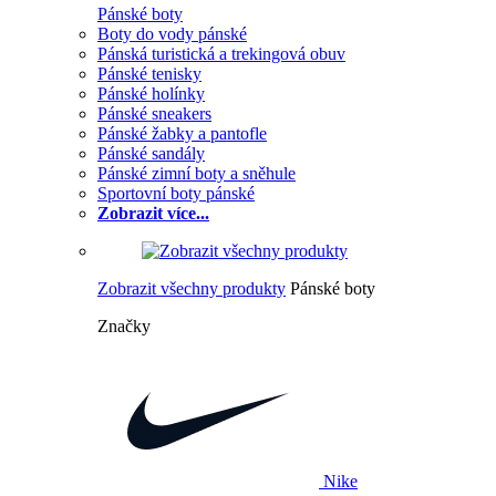
Pánské boty
Boty do vody pánské
Pánská turistická a trekingová obuv
Pánské tenisky
Pánské holínky
Pánské sneakers
Pánské žabky a pantofle
Pánské sandály
Pánské zimní boty a sněhule
Sportovní boty pánské
Zobrazit více...
Zobrazit všechny produkty
Pánské boty
Značky
Nike