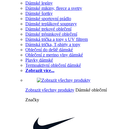
Dámské legíny
Dámské mikiny, fleece a svetry
Dámské šortky
Dámské sportovní prádlo
Dámské teplákové soupravy
Dámské trekové oblečení
Dámské tréninkové oblečení
Dámská trička a topy s UV filtrem
Dámská trička, T-shirty a topy
Oblečení do deště dámské
Oblečení z merino vlny dámské
Plavky dámské
Termoaktivní oblečení dámské
Zobrazit více...
Zobrazit všechny produkty
Dámské oblečení
Značky