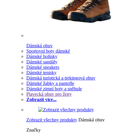
Dámská obuv
Sportovní boty dámské
Dámské holínky
Dámské sandály
Dámské sneakers
Dámské tenisky
Dámská turistická a trekingová obuv
Dámské žabky a pantofle
Dámské zimní boty a sněhule
Plavecká obuv pro ženy
Zobrazit více...
Zobrazit všechny produkty
Dámská obuv
Značky