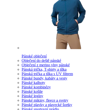
Pánské oblečení
Oblečení do deště pánské
Oblečení z merino vlny pánské
Pánská trička, T-shirty a tílka
Pánská trička a tílka s UV filtrem
Pánské bundy, kabáty a vesty
Pánské kalhoty
Pánské kombinézy
Pánské košile
Pánské legíny
Pánské mikiny, fleece a svetry
Pánské plavky a plavecké šortky
Pánské sportovní prádlo