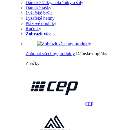
Dámské šátky, nákrčníky a šály
Dámské tašky
Lyžařské brýle
Lyžařské helmy
Plážové doplňky
Ručníky
Zobrazit více...
Zobrazit všechny produkty
Dámské doplňky
Značky
CEP