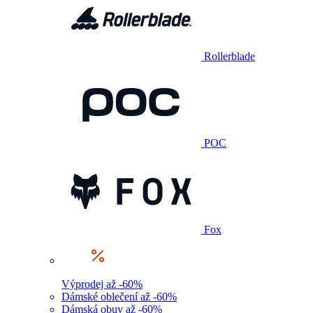
Rollerblade
POC
Fox
Výprodej až -60%
Dámské oblečení až -60%
Dámská obuv až -60%