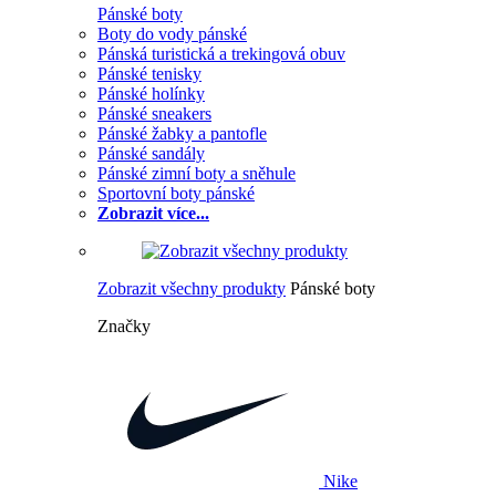
Pánské boty
Boty do vody pánské
Pánská turistická a trekingová obuv
Pánské tenisky
Pánské holínky
Pánské sneakers
Pánské žabky a pantofle
Pánské sandály
Pánské zimní boty a sněhule
Sportovní boty pánské
Zobrazit více...
Zobrazit všechny produkty
Pánské boty
Značky
Nike