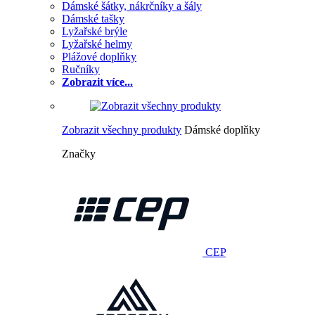
Dámské šátky, nákrčníky a šály
Dámské tašky
Lyžařské brýle
Lyžařské helmy
Plážové doplňky
Ručníky
Zobrazit více...
Zobrazit všechny produkty
Dámské doplňky
Značky
CEP