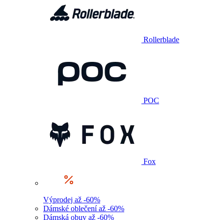
Rollerblade
POC
Fox
Výprodej až -60%
Dámské oblečení až -60%
Dámská obuv až -60%