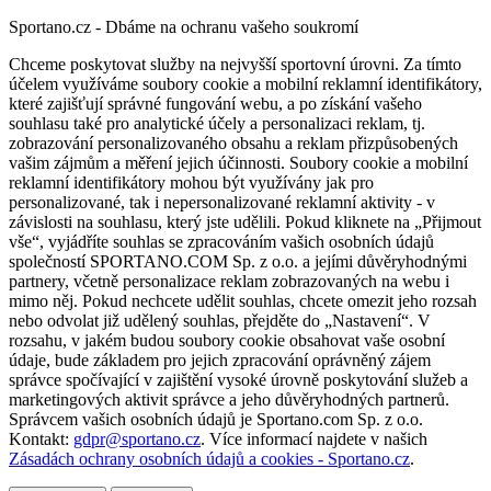
Sportano.cz - Dbáme na ochranu vašeho soukromí
Chceme poskytovat služby na nejvyšší sportovní úrovni. Za tímto
účelem využíváme soubory cookie a mobilní reklamní identifikátory,
které zajišťují správné fungování webu, a po získání vašeho
souhlasu také pro analytické účely a personalizaci reklam, tj.
zobrazování personalizovaného obsahu a reklam přizpůsobených
vašim zájmům a měření jejich účinnosti. Soubory cookie a mobilní
reklamní identifikátory mohou být využívány jak pro
personalizované, tak i nepersonalizované reklamní aktivity - v
závislosti na souhlasu, který jste udělili. Pokud kliknete na „Přijmout
vše“, vyjádříte souhlas se zpracováním vašich osobních údajů
společností SPORTANO.COM Sp. z o.o. a jejími důvěryhodnými
partnery, včetně personalizace reklam zobrazovaných na webu i
mimo něj. Pokud nechcete udělit souhlas, chcete omezit jeho rozsah
nebo odvolat již udělený souhlas, přejděte do „Nastavení“. V
rozsahu, v jakém budou soubory cookie obsahovat vaše osobní
údaje, bude základem pro jejich zpracování oprávněný zájem
správce spočívající v zajištění vysoké úrovně poskytování služeb a
marketingových aktivit správce a jeho důvěryhodných partnerů.
Správcem vašich osobních údajů je Sportano.com Sp. z o.o.
Kontakt:
gdpr@sportano.cz
. Více informací najdete v našich
Zásadách ochrany osobních údajů a cookies - Sportano.cz
.