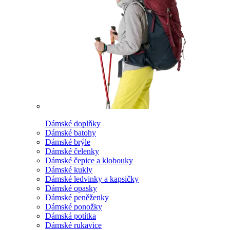
Dámské doplňky
Dámské batohy
Dámské brýle
Dámské čelenky
Dámské čepice a klobouky
Dámské kukly
Dámské ledvinky a kapsičky
Dámské opasky
Dámské peněženky
Dámské ponožky
Dámská potítka
Dámské rukavice