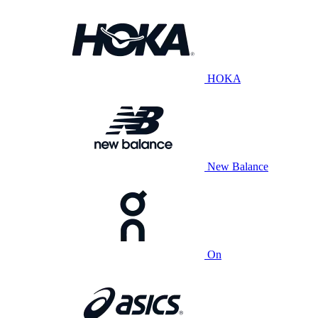
HOKA
New Balance
On