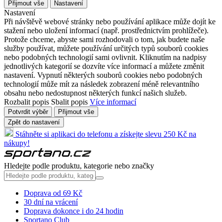
Přijmout vše
Nastavení
Nastavení
Při návštěvě webové stránky nebo používání aplikace může dojít ke
stažení nebo uložení informací (např. prostřednictvím prohlížeče).
Protože chceme, abyste sami rozhodovali o tom, jak budete naše
služby používat, můžete používání určitých typů souborů cookies
nebo podobných technologií sami ovlivnit. Kliknutím na nadpisy
jednotlivých kategorií se dozvíte více informací a můžete změnit
nastavení. Vypnutí některých souborů cookies nebo podobných
technologií může mít za následek zobrazení méně relevantního
obsahu nebo nedostupnost některých funkcí našich služeb.
Rozbalit popis
Sbalit popis
Více informací
Potvrdit výběr
Přijmout vše
Zpět do nastavení
Stáhněte si aplikaci do telefonu a získejte slevu 250 Kč na
nákupy!
Hledejte podle produktu, kategorie nebo značky
Doprava od 69 Kč
30 dní na vrácení
Doprava dokonce i do 24 hodin
Sportano Club