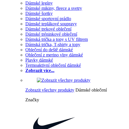
Dámské legíny
Dámské mikiny, fleece a svetry
Dámské šortky
Dámské sportovní prádlo
Dámské teplákové soupravy
Dámské trekové oblečení
Dámské tréninkové oblečení
Dámská trička a topy s UV filtrem
Dámská trička, T-shirty a topy
Oblečení do deště dámské
Oblečení z merino vlny dámské
Plavky dámské
Termoaktivní oblečení dámské
Zobrazit více...
Zobrazit všechny produkty
Dámské oblečení
Značky