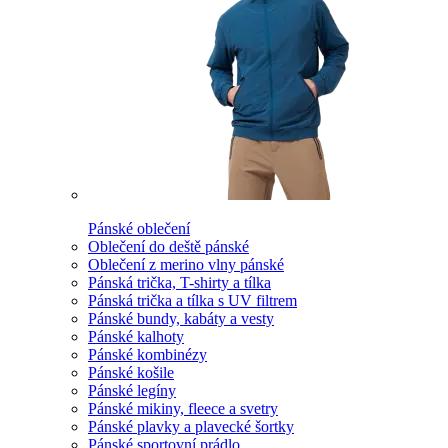
Pánské oblečení
Oblečení do deště pánské
Oblečení z merino vlny pánské
Pánská trička, T-shirty a tílka
Pánská trička a tílka s UV filtrem
Pánské bundy, kabáty a vesty
Pánské kalhoty
Pánské kombinézy
Pánské košile
Pánské legíny
Pánské mikiny, fleece a svetry
Pánské plavky a plavecké šortky
Pánské sportovní prádlo