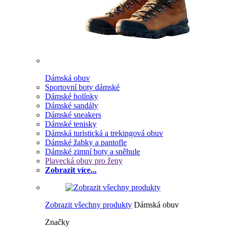
Dámská obuv
Sportovní boty dámské
Dámské holínky
Dámské sandály
Dámské sneakers
Dámské tenisky
Dámská turistická a trekingová obuv
Dámské žabky a pantofle
Dámské zimní boty a sněhule
Plavecká obuv pro ženy
Zobrazit více...
Zobrazit všechny produkty
Dámská obuv
Značky