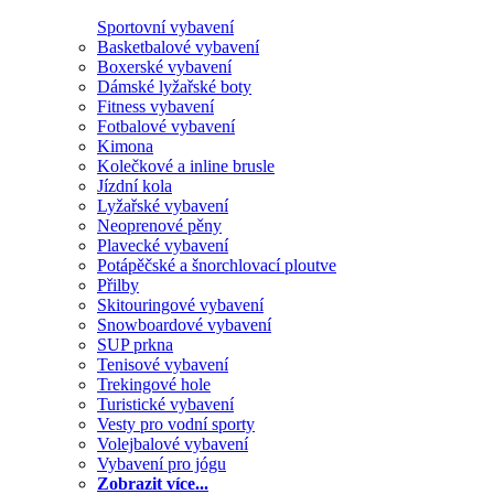
Sportovní vybavení
Basketbalové vybavení
Boxerské vybavení
Dámské lyžařské boty
Fitness vybavení
Fotbalové vybavení
Kimona
Kolečkové a inline brusle
Jízdní kola
Lyžařské vybavení
Neoprenové pěny
Plavecké vybavení
Potápěčské a šnorchlovací ploutve
Přilby
Skitouringové vybavení
Snowboardové vybavení
SUP prkna
Tenisové vybavení
Trekingové hole
Turistické vybavení
Vesty pro vodní sporty
Volejbalové vybavení
Vybavení pro jógu
Zobrazit více...