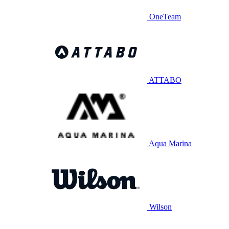
OneTeam
ATTABO
Aqua Marina
Wilson