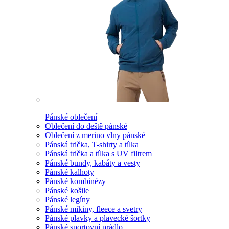
Pánské oblečení
Oblečení do deště pánské
Oblečení z merino vlny pánské
Pánská trička, T-shirty a tílka
Pánská trička a tílka s UV filtrem
Pánské bundy, kabáty a vesty
Pánské kalhoty
Pánské kombinézy
Pánské košile
Pánské legíny
Pánské mikiny, fleece a svetry
Pánské plavky a plavecké šortky
Pánské sportovní prádlo