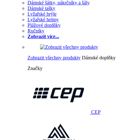
Dámské šátky, nákrčníky a šály
Dámské tašky
Lyžařské brýle
Lyžařské helmy
Plážové doplňky
Ručníky
Zobrazit více...
Zobrazit všechny produkty
Dámské doplňky
Značky
CEP