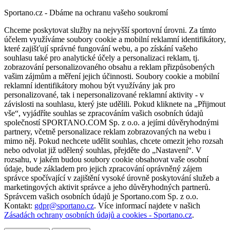
Sportano.cz - Dbáme na ochranu vašeho soukromí
Chceme poskytovat služby na nejvyšší sportovní úrovni. Za tímto
účelem využíváme soubory cookie a mobilní reklamní identifikátory,
které zajišťují správné fungování webu, a po získání vašeho
souhlasu také pro analytické účely a personalizaci reklam, tj.
zobrazování personalizovaného obsahu a reklam přizpůsobených
vašim zájmům a měření jejich účinnosti. Soubory cookie a mobilní
reklamní identifikátory mohou být využívány jak pro
personalizované, tak i nepersonalizované reklamní aktivity - v
závislosti na souhlasu, který jste udělili. Pokud kliknete na „Přijmout
vše“, vyjádříte souhlas se zpracováním vašich osobních údajů
společností SPORTANO.COM Sp. z o.o. a jejími důvěryhodnými
partnery, včetně personalizace reklam zobrazovaných na webu i
mimo něj. Pokud nechcete udělit souhlas, chcete omezit jeho rozsah
nebo odvolat již udělený souhlas, přejděte do „Nastavení“. V
rozsahu, v jakém budou soubory cookie obsahovat vaše osobní
údaje, bude základem pro jejich zpracování oprávněný zájem
správce spočívající v zajištění vysoké úrovně poskytování služeb a
marketingových aktivit správce a jeho důvěryhodných partnerů.
Správcem vašich osobních údajů je Sportano.com Sp. z o.o.
Kontakt:
gdpr@sportano.cz
. Více informací najdete v našich
Zásadách ochrany osobních údajů a cookies - Sportano.cz
.