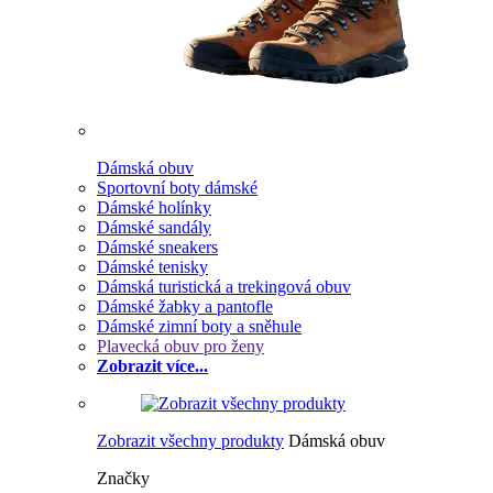
Dámská obuv
Sportovní boty dámské
Dámské holínky
Dámské sandály
Dámské sneakers
Dámské tenisky
Dámská turistická a trekingová obuv
Dámské žabky a pantofle
Dámské zimní boty a sněhule
Plavecká obuv pro ženy
Zobrazit více...
Zobrazit všechny produkty
Dámská obuv
Značky