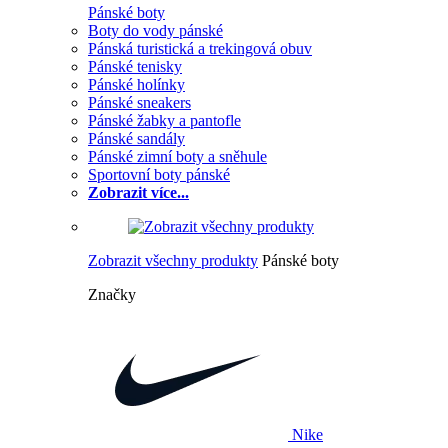
Pánské boty
Boty do vody pánské
Pánská turistická a trekingová obuv
Pánské tenisky
Pánské holínky
Pánské sneakers
Pánské žabky a pantofle
Pánské sandály
Pánské zimní boty a sněhule
Sportovní boty pánské
Zobrazit více...
Zobrazit všechny produkty
Pánské boty
Značky
Nike