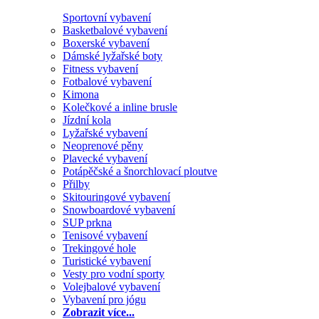
Sportovní vybavení
Basketbalové vybavení
Boxerské vybavení
Dámské lyžařské boty
Fitness vybavení
Fotbalové vybavení
Kimona
Kolečkové a inline brusle
Jízdní kola
Lyžařské vybavení
Neoprenové pěny
Plavecké vybavení
Potápěčské a šnorchlovací ploutve
Přilby
Skitouringové vybavení
Snowboardové vybavení
SUP prkna
Tenisové vybavení
Trekingové hole
Turistické vybavení
Vesty pro vodní sporty
Volejbalové vybavení
Vybavení pro jógu
Zobrazit více...