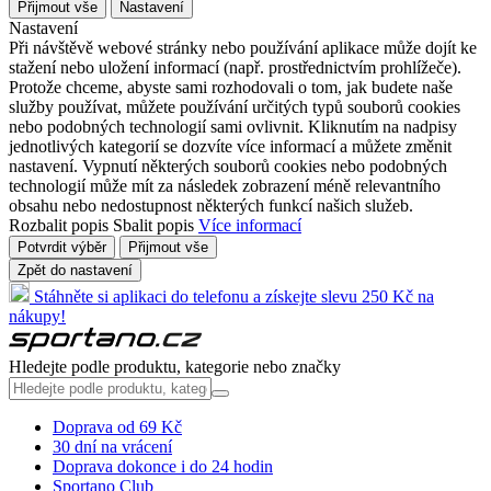
Přijmout vše
Nastavení
Nastavení
Při návštěvě webové stránky nebo používání aplikace může dojít ke
stažení nebo uložení informací (např. prostřednictvím prohlížeče).
Protože chceme, abyste sami rozhodovali o tom, jak budete naše
služby používat, můžete používání určitých typů souborů cookies
nebo podobných technologií sami ovlivnit. Kliknutím na nadpisy
jednotlivých kategorií se dozvíte více informací a můžete změnit
nastavení. Vypnutí některých souborů cookies nebo podobných
technologií může mít za následek zobrazení méně relevantního
obsahu nebo nedostupnost některých funkcí našich služeb.
Rozbalit popis
Sbalit popis
Více informací
Potvrdit výběr
Přijmout vše
Zpět do nastavení
Stáhněte si aplikaci do telefonu a získejte slevu 250 Kč na
nákupy!
Hledejte podle produktu, kategorie nebo značky
Doprava od 69 Kč
30 dní na vrácení
Doprava dokonce i do 24 hodin
Sportano Club