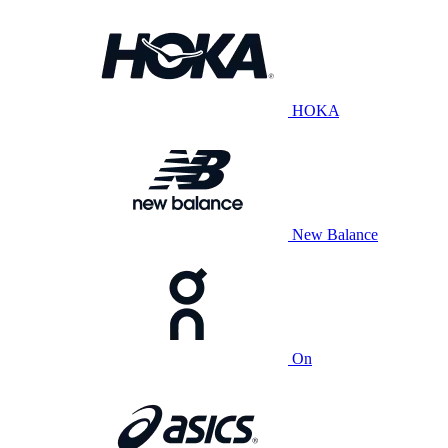
HOKA
New Balance
On