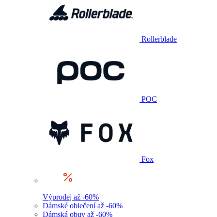
Rollerblade
POC
Fox
Výprodej až -60%
Dámské oblečení až -60%
Dámská obuv až -60%