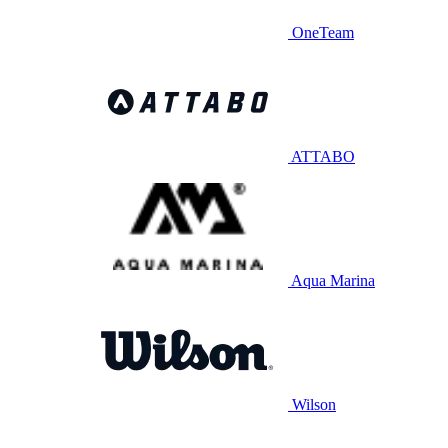
OneTeam
ATTABO
Aqua Marina
Wilson