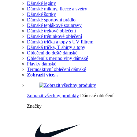
Dámské legíny
Dámské mikiny, fleece a svetry
Dámské šortky
Dámské sportovní prádlo
Dámské teplákové soupravy
Dámské trekové oblečení
Dámské tréninkové oblečení
Dámská trička a topy s UV filtrem
Dámská trička, T-shirty a topy
Oblečení do deště dámské
Oblečení z merino vlny dámské
Plavky dámské
Termoaktivní oblečení dámské
Zobrazit více...
Zobrazit všechny produkty
Dámské oblečení
Značky