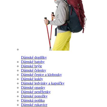
Dámské doplňky
Dámské batohy
Dámské brýle
Dámské čelenky
Dámské čepice a klobouky
Dámské kukly
Dámské ledvinky a kapsičky
Dámské opasky
Dámské peněženky
Dámské ponožky
Dámská potítka
Dámské rukavice