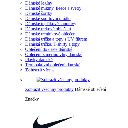
Dámské legíny
Dámské mikiny, fleece a svetry
Dámské šortky
Dámské sportovní prádlo
Dámské teplákové soupravy
Dámské trekové oblečení
Dámské tréninkové oblečení
Dámská trička a topy s UV filtrem
Dámská trička, T-shirty a topy
Oblečení do deště dámské
Oblečení z merino vlny dámské
Plavky dámské
Termoaktivní oblečení dámské
Zobrazit více...
Zobrazit všechny produkty
Dámské oblečení
Značky