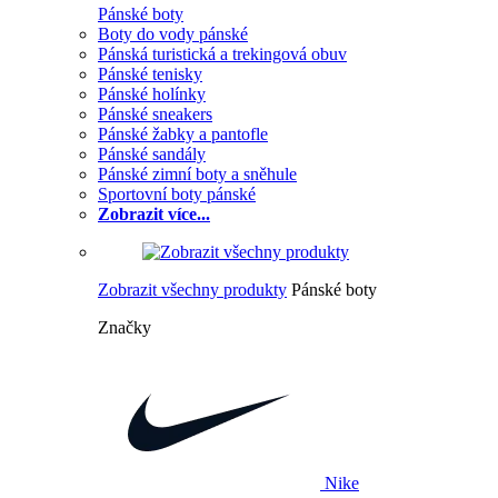
Pánské boty
Boty do vody pánské
Pánská turistická a trekingová obuv
Pánské tenisky
Pánské holínky
Pánské sneakers
Pánské žabky a pantofle
Pánské sandály
Pánské zimní boty a sněhule
Sportovní boty pánské
Zobrazit více...
Zobrazit všechny produkty
Pánské boty
Značky
Nike