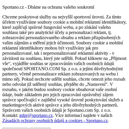
Sportano.cz - Dbáme na ochranu vašeho soukromí
Chceme poskytovat služby na nejvyšší sportovní úrovni. Za tímto
účelem využíváme soubory cookie a mobilní reklamní identifikátory,
které zajišťují správné fungování webu, a po získání vašeho
souhlasu také pro analytické účely a personalizaci reklam, tj.
zobrazování personalizovaného obsahu a reklam přizpůsobených
vašim zájmům a měření jejich účinnosti. Soubory cookie a mobilní
reklamní identifikátory mohou být využívány jak pro
personalizované, tak i nepersonalizované reklamní aktivity - v
závislosti na souhlasu, který jste udělili. Pokud kliknete na „Přijmout
vše“, vyjádříte souhlas se zpracováním vašich osobních údajů
společností SPORTANO.COM Sp. z o.o. a jejími důvěryhodnými
partnery, včetně personalizace reklam zobrazovaných na webu i
mimo něj. Pokud nechcete udělit souhlas, chcete omezit jeho rozsah
nebo odvolat již udělený souhlas, přejděte do „Nastavení“. V
rozsahu, v jakém budou soubory cookie obsahovat vaše osobní
údaje, bude základem pro jejich zpracování oprávněný zájem
správce spočívající v zajištění vysoké úrovně poskytování služeb a
marketingových aktivit správce a jeho důvěryhodných partnerů.
Správcem vašich osobních údajů je Sportano.com Sp. z o.o.
Kontakt:
gdpr@sportano.cz
. Více informací najdete v našich
Zásadách ochrany osobních údajů a cookies - Sportano.cz
.