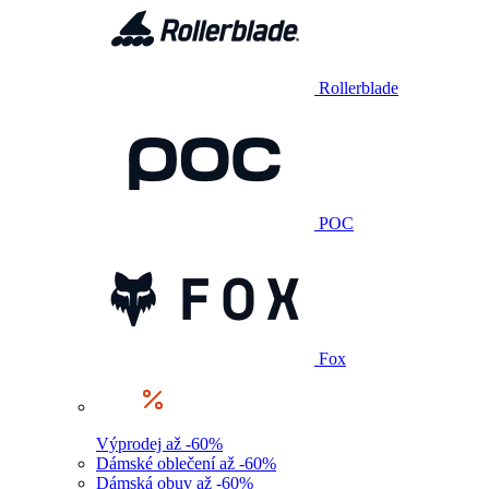
Rollerblade
POC
Fox
Výprodej až -60%
Dámské oblečení až -60%
Dámská obuv až -60%