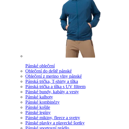
Pánské oblečení
Oblečení do deště pánské
Oblečení z merino vlny pánské
Pánská trička, T-shirty a tílka
Pánská trička a tílka s UV filtrem
Pánské bundy, kabáty a vesty
Pánské kalhoty
Pánské kombinézy
Pánské košile
Pánské legíny
Pánské mikiny, fleece a svetry
Pánské plavky a plavecké šortky
Pánské sportovní prádlo