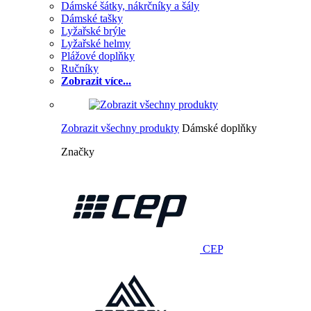
Dámské šátky, nákrčníky a šály
Dámské tašky
Lyžařské brýle
Lyžařské helmy
Plážové doplňky
Ručníky
Zobrazit více...
Zobrazit všechny produkty
Dámské doplňky
Značky
CEP