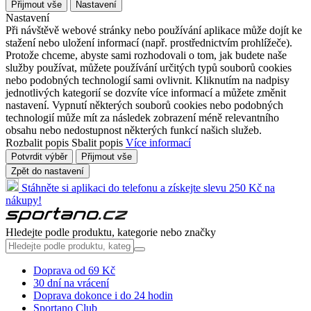
Přijmout vše
Nastavení
Nastavení
Při návštěvě webové stránky nebo používání aplikace může dojít ke
stažení nebo uložení informací (např. prostřednictvím prohlížeče).
Protože chceme, abyste sami rozhodovali o tom, jak budete naše
služby používat, můžete používání určitých typů souborů cookies
nebo podobných technologií sami ovlivnit. Kliknutím na nadpisy
jednotlivých kategorií se dozvíte více informací a můžete změnit
nastavení. Vypnutí některých souborů cookies nebo podobných
technologií může mít za následek zobrazení méně relevantního
obsahu nebo nedostupnost některých funkcí našich služeb.
Rozbalit popis
Sbalit popis
Více informací
Potvrdit výběr
Přijmout vše
Zpět do nastavení
Stáhněte si aplikaci do telefonu a získejte slevu 250 Kč na
nákupy!
Hledejte podle produktu, kategorie nebo značky
Doprava od 69 Kč
30 dní na vrácení
Doprava dokonce i do 24 hodin
Sportano Club