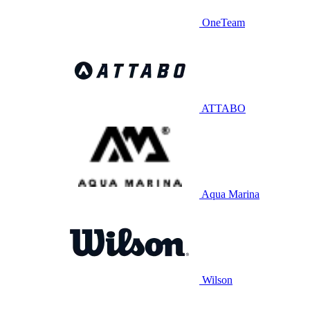
OneTeam
ATTABO
Aqua Marina
Wilson