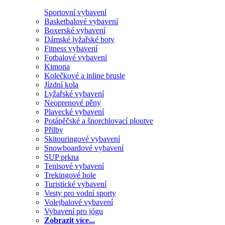
Sportovní vybavení
Basketbalové vybavení
Boxerské vybavení
Dámské lyžařské boty
Fitness vybavení
Fotbalové vybavení
Kimona
Kolečkové a inline brusle
Jízdní kola
Lyžařské vybavení
Neoprenové pěny
Plavecké vybavení
Potápěčské a šnorchlovací ploutve
Přilby
Skitouringové vybavení
Snowboardové vybavení
SUP prkna
Tenisové vybavení
Trekingové hole
Turistické vybavení
Vesty pro vodní sporty
Volejbalové vybavení
Vybavení pro jógu
Zobrazit více...