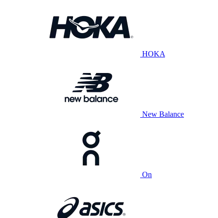
HOKA
New Balance
On