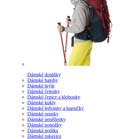
Dámské doplňky
Dámské batohy
Dámské brýle
Dámské čelenky
Dámské čepice a klobouky
Dámské kukly
Dámské ledvinky a kapsičky
Dámské opasky
Dámské peněženky
Dámské ponožky
Dámská potítka
Dámské rukavice