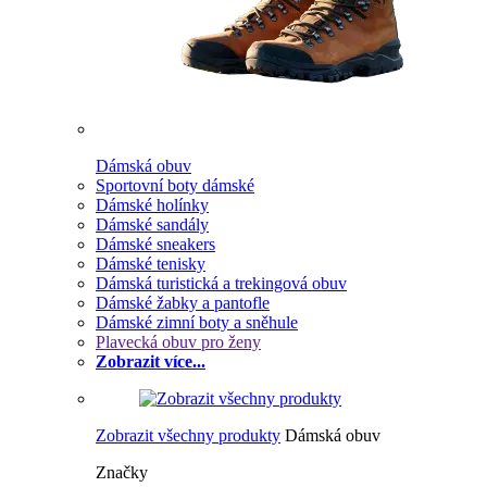
Dámská obuv
Sportovní boty dámské
Dámské holínky
Dámské sandály
Dámské sneakers
Dámské tenisky
Dámská turistická a trekingová obuv
Dámské žabky a pantofle
Dámské zimní boty a sněhule
Plavecká obuv pro ženy
Zobrazit více...
Zobrazit všechny produkty
Dámská obuv
Značky