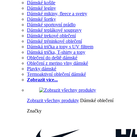
Dámské košile
Dámské legíny
Dámské mikiny, fleece a svetry
Dámské šortky
Dámské sportovní prádlo
Dámské teplákové soupravy
Dámské trekové oblečení
Dámské tréninkové oblečení
Dámská trička a topy s UV filtrem
Dámská trička, T-shirty a topy
Oblečení do deště dámské
Oblečení z merino vlny dámské
Plavky dámské
Termoaktivní oblečení dámské
Zobrazit více...
Zobrazit všechny produkty
Dámské oblečení
Značky