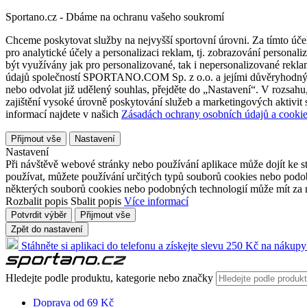
Sportano.cz - Dbáme na ochranu vašeho soukromí
Chceme poskytovat služby na nejvyšší sportovní úrovni. Za tímto účel
pro analytické účely a personalizaci reklam, tj. zobrazování person
být využívány jak pro personalizované, tak i nepersonalizované reklamn
údajů společností SPORTANO.COM Sp. z o.o. a jejími důvěryhodnými 
nebo odvolat již udělený souhlas, přejděte do „Nastavení“. V rozsah
zajištění vysoké úrovně poskytování služeb a marketingových aktivit
informací najdete v našich
Zásadách ochrany osobních údajů a cookie
Přijmout vše
Nastavení
Nastavení
Při návštěvě webové stránky nebo používání aplikace může dojít ke st
používat, můžete používání určitých typů souborů cookies nebo podobn
některých souborů cookies nebo podobných technologií může mít za n
Rozbalit popis
Sbalit popis
Více informací
Potvrdit výběr
Přijmout vše
Zpět do nastavení
Stáhněte si aplikaci do telefonu a získejte slevu 250 Kč na nákupy
Hledejte podle produktu, kategorie nebo značky
Doprava od 69 Kč