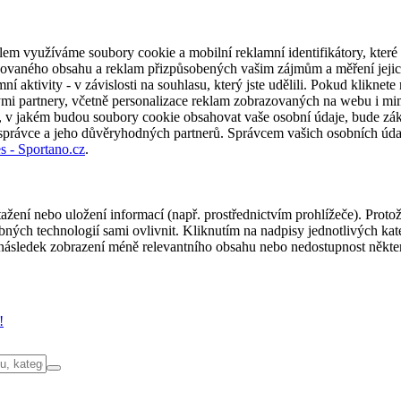
em využíváme soubory cookie a mobilní reklamní identifikátory, které 
alizovaného obsahu a reklam přizpůsobených vašim zájmům a měření jeji
í aktivity - v závislosti na souhlasu, který jste udělili. Pokud kliknet
partnery, včetně personalizace reklam zobrazovaných na webu i mimo 
u, v jakém budou soubory cookie obsahovat vaše osobní údaje, bude zák
 správce a jeho důvěryhodných partnerů. Správcem vašich osobních úda
s - Sportano.cz
.
ažení nebo uložení informací (např. prostřednictvím prohlížeče). Proto
ých technologií sami ovlivnit. Kliknutím na nadpisy jednotlivých kate
ásledek zobrazení méně relevantního obsahu nebo nedostupnost někter
!