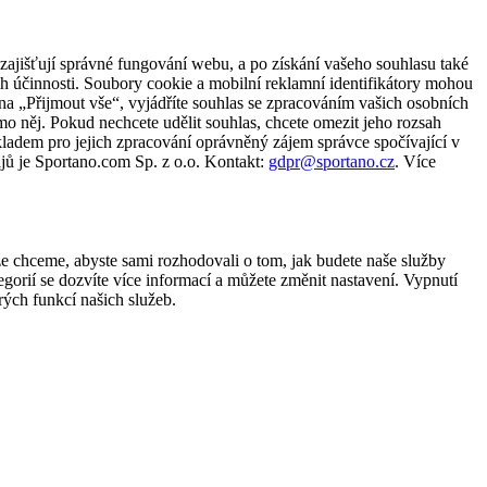
zajišťují správné fungování webu, a po získání vašeho souhlasu také
ch účinnosti. Soubory cookie a mobilní reklamní identifikátory mohou
e na „Přijmout vše“, vyjádříte souhlas se zpracováním vašich osobních
něj. Pokud nechcete udělit souhlas, chcete omezit jeho rozsah
ladem pro jejich zpracování oprávněný zájem správce spočívající v
jů je Sportano.com Sp. z o.o. Kontakt:
gdpr@sportano.cz
. Více
že chceme, abyste sami rozhodovali o tom, jak budete naše služby
gorií se dozvíte více informací a můžete změnit nastavení. Vypnutí
ých funkcí našich služeb.