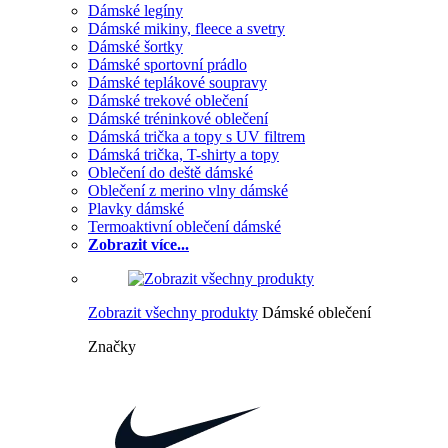
Dámské legíny
Dámské mikiny, fleece a svetry
Dámské šortky
Dámské sportovní prádlo
Dámské teplákové soupravy
Dámské trekové oblečení
Dámské tréninkové oblečení
Dámská trička a topy s UV filtrem
Dámská trička, T-shirty a topy
Oblečení do deště dámské
Oblečení z merino vlny dámské
Plavky dámské
Termoaktivní oblečení dámské
Zobrazit více...
Zobrazit všechny produkty
Dámské oblečení
Značky