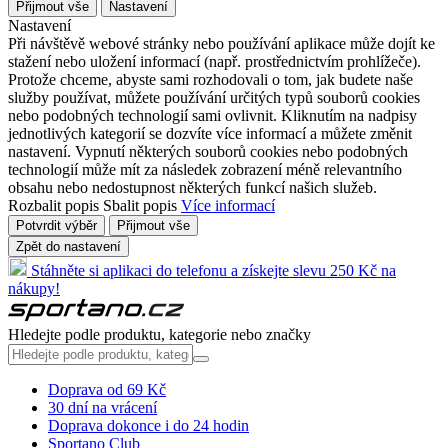
Přijmout vše
Nastavení
Nastavení
Při návštěvě webové stránky nebo používání aplikace může dojít ke
stažení nebo uložení informací (např. prostřednictvím prohlížeče).
Protože chceme, abyste sami rozhodovali o tom, jak budete naše
služby používat, můžete používání určitých typů souborů cookies
nebo podobných technologií sami ovlivnit. Kliknutím na nadpisy
jednotlivých kategorií se dozvíte více informací a můžete změnit
nastavení. Vypnutí některých souborů cookies nebo podobných
technologií může mít za následek zobrazení méně relevantního
obsahu nebo nedostupnost některých funkcí našich služeb.
Rozbalit popis
Sbalit popis
Více informací
Potvrdit výběr
Přijmout vše
Zpět do nastavení
Stáhněte si aplikaci do telefonu a získejte slevu 250 Kč na
nákupy!
Hledejte podle produktu, kategorie nebo značky
Doprava od 69 Kč
30 dní na vrácení
Doprava dokonce i do 24 hodin
Sportano Club