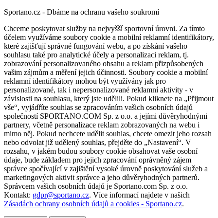
Sportano.cz - Dbáme na ochranu vašeho soukromí
Chceme poskytovat služby na nejvyšší sportovní úrovni. Za tímto
účelem využíváme soubory cookie a mobilní reklamní identifikátory,
které zajišťují správné fungování webu, a po získání vašeho
souhlasu také pro analytické účely a personalizaci reklam, tj.
zobrazování personalizovaného obsahu a reklam přizpůsobených
vašim zájmům a měření jejich účinnosti. Soubory cookie a mobilní
reklamní identifikátory mohou být využívány jak pro
personalizované, tak i nepersonalizované reklamní aktivity - v
závislosti na souhlasu, který jste udělili. Pokud kliknete na „Přijmout
vše“, vyjádříte souhlas se zpracováním vašich osobních údajů
společností SPORTANO.COM Sp. z o.o. a jejími důvěryhodnými
partnery, včetně personalizace reklam zobrazovaných na webu i
mimo něj. Pokud nechcete udělit souhlas, chcete omezit jeho rozsah
nebo odvolat již udělený souhlas, přejděte do „Nastavení“. V
rozsahu, v jakém budou soubory cookie obsahovat vaše osobní
údaje, bude základem pro jejich zpracování oprávněný zájem
správce spočívající v zajištění vysoké úrovně poskytování služeb a
marketingových aktivit správce a jeho důvěryhodných partnerů.
Správcem vašich osobních údajů je Sportano.com Sp. z o.o.
Kontakt:
gdpr@sportano.cz
. Více informací najdete v našich
Zásadách ochrany osobních údajů a cookies - Sportano.cz
.