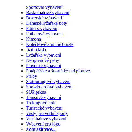
Sportovní vybavení
Basketbalové vybavení
Boxerské vybavení
Dámské lyžařské boty
Fitness vybavení
Fotbalové vybavení
Kimona
Kolečkové a inline brusle
Jízdní kola
Lyžařské vybavení
Neoprenové pěny
Plavecké vybavení
Potápěčské a šnorchlovací ploutve
Přilby
Skitouringové vybavení
Snowboardové vybavení
SUP prkna
Tenisové vybavení
Trekingové hole
Turistické vybavení
Vesty pro vodní sporty
Volejbalové vybavení
Vybavení pro jógu
Zobrazit více...