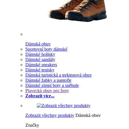
Dámská obuv
Sportovní boty dámské
Dámské holínky
Dámské sandály
Dámské sneakers
Dámské tenisky
Dámská turistická a trekingová obuv
Dámské žabky a pantofle
Dámské zimní boty a sněhule
Plavecká obuv pro ženy
Zobrazit více...
Zobrazit všechny produkty
Dámská obuv
Značky