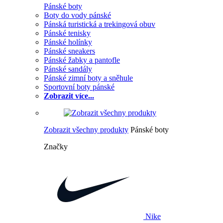
Pánské boty
Boty do vody pánské
Pánská turistická a trekingová obuv
Pánské tenisky
Pánské holínky
Pánské sneakers
Pánské žabky a pantofle
Pánské sandály
Pánské zimní boty a sněhule
Sportovní boty pánské
Zobrazit více...
Zobrazit všechny produkty
Pánské boty
Značky
Nike