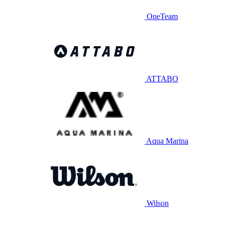
OneTeam
ATTABO
Aqua Marina
Wilson