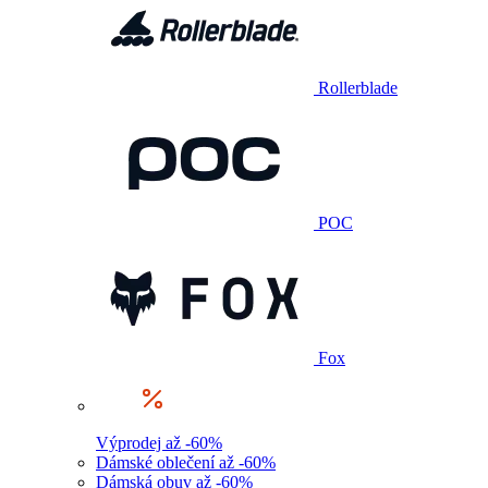
Rollerblade
POC
Fox
Výprodej až -60%
Dámské oblečení až -60%
Dámská obuv až -60%