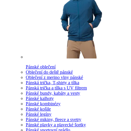
Pánské oblečení
Oblečení do deště pánské
Oblečení z merino vlny pánské
Pánská trička, T-shirty a tílka
Pánská trička a tílka s UV filtrem
Pánské bundy, kabáty a vesty
Pánské kalhoty
Pánské kombinézy
Pánské košile
Pánské legíny
Pánské mikiny, fleece a svetry
Pánské plavky a plavecké šortky
Pánské sportovní prádlo