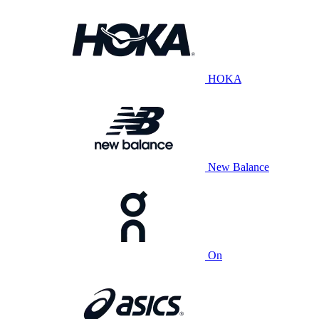
HOKA
New Balance
On