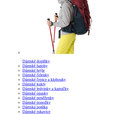
Dámské doplňky
Dámské batohy
Dámské brýle
Dámské čelenky
Dámské čepice a klobouky
Dámské kukly
Dámské ledvinky a kapsičky
Dámské opasky
Dámské peněženky
Dámské ponožky
Dámská potítka
Dámské rukavice