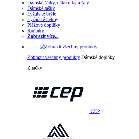
Dámské šátky, nákrčníky a šály
Dámské tašky
Lyžařské brýle
Lyžařské helmy
Plážové doplňky
Ručníky
Zobrazit více...
Zobrazit všechny produkty
Dámské doplňky
Značky
CEP