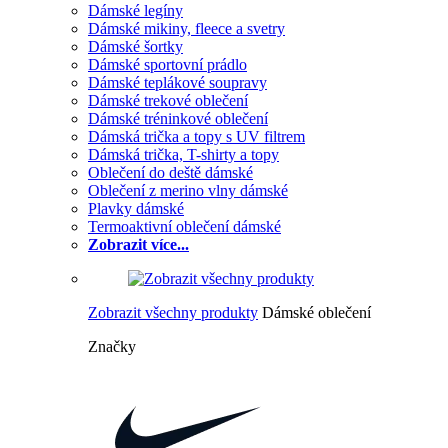
Dámské legíny
Dámské mikiny, fleece a svetry
Dámské šortky
Dámské sportovní prádlo
Dámské teplákové soupravy
Dámské trekové oblečení
Dámské tréninkové oblečení
Dámská trička a topy s UV filtrem
Dámská trička, T-shirty a topy
Oblečení do deště dámské
Oblečení z merino vlny dámské
Plavky dámské
Termoaktivní oblečení dámské
Zobrazit více...
Zobrazit všechny produkty
Dámské oblečení
Značky