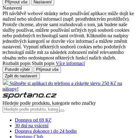
Přijmout vše
Nastavení
Nastavení
Při návštěvě webové stránky nebo používání aplikace může dojít ke
stažení nebo uložení informací (např. prostřednictvím prohlížeče).
Protože chceme, abyste sami rozhodovali o tom, jak budete naše
služby používat, můžete používání určitých typů souborů cookies
nebo podobných technologií sami ovlivnit. Kliknutím na nadpisy
jednotlivých kategorií se dozvíte více informací a můžete změnit
nastavení. Vypnutí některých souborů cookies nebo podobných
technologií může mít za následek zobrazení méně relevantního
obsahu nebo nedostupnost některých funkcí našich služeb.
Rozbalit popis
Sbalit popis
Více informací
Potvrdit výběr
Přijmout vše
Zpět do nastavení
Stáhněte si aplikaci do telefonu a získejte slevu 250 Kč na
nákupy!
Hledejte podle produktu, kategorie nebo značky
Doprava od 69 Kč
30 dní na vrácení
Doprava dokonce i do 24 hodin
Sportano Club