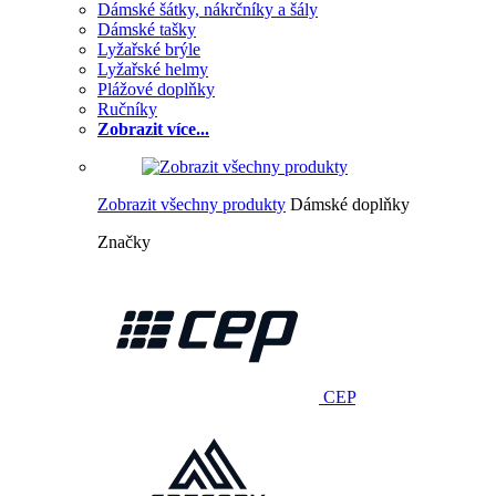
Dámské šátky, nákrčníky a šály
Dámské tašky
Lyžařské brýle
Lyžařské helmy
Plážové doplňky
Ručníky
Zobrazit více...
Zobrazit všechny produkty
Dámské doplňky
Značky
CEP