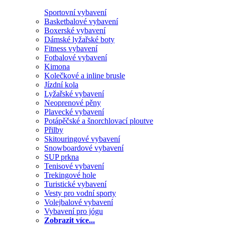
Sportovní vybavení
Basketbalové vybavení
Boxerské vybavení
Dámské lyžařské boty
Fitness vybavení
Fotbalové vybavení
Kimona
Kolečkové a inline brusle
Jízdní kola
Lyžařské vybavení
Neoprenové pěny
Plavecké vybavení
Potápěčské a šnorchlovací ploutve
Přilby
Skitouringové vybavení
Snowboardové vybavení
SUP prkna
Tenisové vybavení
Trekingové hole
Turistické vybavení
Vesty pro vodní sporty
Volejbalové vybavení
Vybavení pro jógu
Zobrazit více...