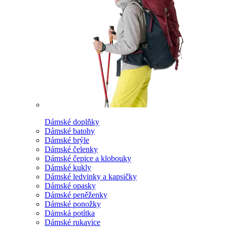
Dámské doplňky
Dámské batohy
Dámské brýle
Dámské čelenky
Dámské čepice a klobouky
Dámské kukly
Dámské ledvinky a kapsičky
Dámské opasky
Dámské peněženky
Dámské ponožky
Dámská potítka
Dámské rukavice