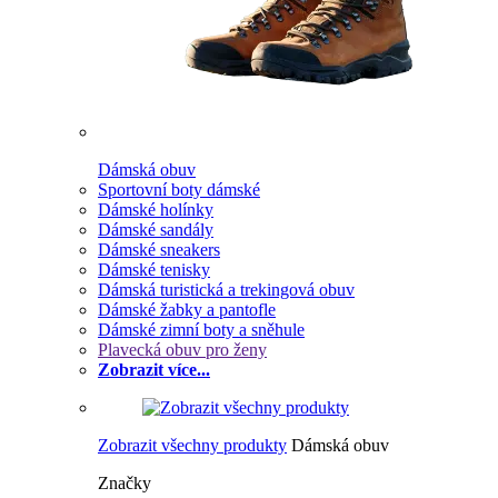
Dámská obuv
Sportovní boty dámské
Dámské holínky
Dámské sandály
Dámské sneakers
Dámské tenisky
Dámská turistická a trekingová obuv
Dámské žabky a pantofle
Dámské zimní boty a sněhule
Plavecká obuv pro ženy
Zobrazit více...
Zobrazit všechny produkty
Dámská obuv
Značky