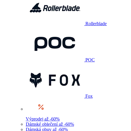
Rollerblade
POC
Fox
Výprodej až -60%
Dámské oblečení až -60%
Dámská obuv až -60%