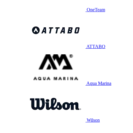
OneTeam
ATTABO
Aqua Marina
Wilson