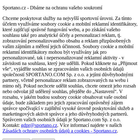
Sportano.cz - Dbáme na ochranu vašeho soukromí
Chceme poskytovat služby na nejvyšší sportovní úrovni. Za tímto
účelem využíváme soubory cookie a mobilní reklamní identifikátory,
které zajišťují správné fungování webu, a po získání vašeho
souhlasu také pro analytické účely a personalizaci reklam, tj.
zobrazování personalizovaného obsahu a reklam přizpůsobených
vašim zájmům a měření jejich účinnosti. Soubory cookie a mobilní
reklamní identifikátory mohou být využívány jak pro
personalizované, tak i nepersonalizované reklamní aktivity - v
závislosti na souhlasu, který jste udělili. Pokud kliknete na „Přijmout
vše“, vyjádříte souhlas se zpracováním vašich osobních údajů
společností SPORTANO.COM Sp. z o.o. a jejími důvěryhodnými
partnery, včetně personalizace reklam zobrazovaných na webu i
mimo něj. Pokud nechcete udělit souhlas, chcete omezit jeho rozsah
nebo odvolat již udělený souhlas, přejděte do „Nastavení“. V
rozsahu, v jakém budou soubory cookie obsahovat vaše osobní
údaje, bude základem pro jejich zpracování oprávněný zájem
správce spočívající v zajištění vysoké úrovně poskytování služeb a
marketingových aktivit správce a jeho důvěryhodných partnerů.
Správcem vašich osobních údajů je Sportano.com Sp. z o.o.
Kontakt:
gdpr@sportano.cz
. Více informací najdete v našich
Zásadách ochrany osobních údajů a cookies - Sportano.cz
.