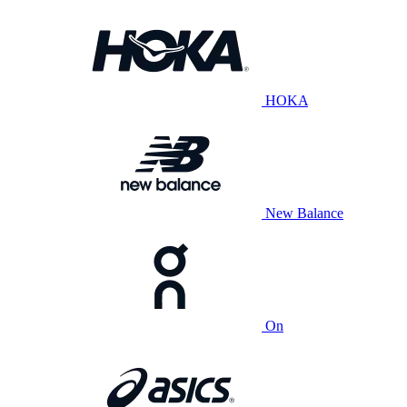
HOKA
New Balance
On