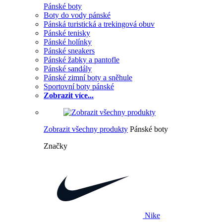
Pánské boty
Boty do vody pánské
Pánská turistická a trekingová obuv
Pánské tenisky
Pánské holínky
Pánské sneakers
Pánské žabky a pantofle
Pánské sandály
Pánské zimní boty a sněhule
Sportovní boty pánské
Zobrazit více...
Zobrazit všechny produkty
Pánské boty
Značky
Nike