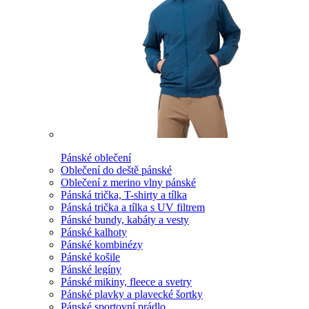
Pánské oblečení
Oblečení do deště pánské
Oblečení z merino vlny pánské
Pánská trička, T-shirty a tílka
Pánská trička a tílka s UV filtrem
Pánské bundy, kabáty a vesty
Pánské kalhoty
Pánské kombinézy
Pánské košile
Pánské legíny
Pánské mikiny, fleece a svetry
Pánské plavky a plavecké šortky
Pánské sportovní prádlo