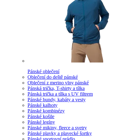
Pánské oblečení
Oblečení do deště pánské
Oblečení z merino vlny pánské
Pánská trička, T-shirty a tílka
Pánská trička a tílka s UV filtrem
Pánské bundy, kabáty a vesty
Pánské kalhoty
Pánské kombinézy
Pánské košile
Pánské legíny
Pánské mikiny, fleece a svetry
Pánské plavky a plavecké šortky
Pánské sportovní prádlo