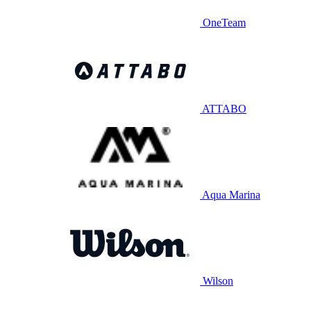
OneTeam
ATTABO
Aqua Marina
Wilson