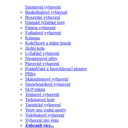
Sportovní vybavení
Basketbalové vybavení
Boxerské vybavení
Dámské lyžařské boty
Fitness vybavení
Fotbalové vybavení
Kimona
Kolečkové a inline brusle
Jízdní kola
Lyžařské vybavení
Neoprenové pěny
Plavecké vybavení
Potápěčské a šnorchlovací ploutve
Přilby
Skitouringové vybavení
Snowboardové vybavení
SUP prkna
Tenisové vybavení
Trekingové hole
Turistické vybavení
Vesty pro vodní sporty
Volejbalové vybavení
Vybavení pro jógu
Zobrazit více...