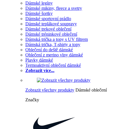
Dámské legíny
Dámské mikiny, fleece a svetry
Dámské šortky
Dámské sportovní prádlo
Dámské teplákové soupravy
Dámské trekové oblečení
Dámské tréninkové oblečení
Dámská trička a topy s UV filtrem
Dámská trička, T-shirty a topy
Oblečení do deště dámské
Oblečení z merino vlny dámské
Plavky dámské
Termoaktivní oblečení dámské
Zobrazit více...
Zobrazit všechny produkty
Dámské oblečení
Značky