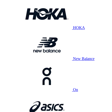
HOKA
New Balance
On