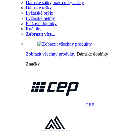
Dámské šátky, nákrčníky a šály
Dámské tašky
Lyžařské brýle
Lyžařské helmy
Plážové doplňky
Ručníky
Zobrazit více...
Zobrazit všechny produkty
Dámské doplňky
Značky
CEP