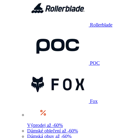
Rollerblade
POC
Fox
Výprodej až -60%
Dámské oblečení až -60%
Dámská obuv až -60%