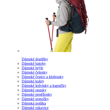
Dámské doplňky
Dámské batohy
Dámské brýle
Dámské čelenky
Dámské čepice a klobouky
Dámské kukly
Dámské ledvinky a kapsičky
Dámské opasky
Dámské peněženky
Dámské ponožky
Dámská potítka
Dámské rukavice