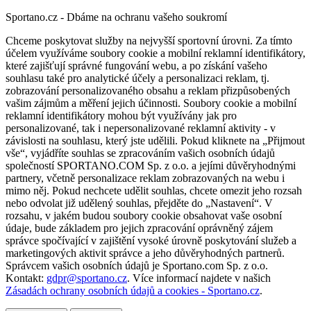
Sportano.cz - Dbáme na ochranu vašeho soukromí
Chceme poskytovat služby na nejvyšší sportovní úrovni. Za tímto
účelem využíváme soubory cookie a mobilní reklamní identifikátory,
které zajišťují správné fungování webu, a po získání vašeho
souhlasu také pro analytické účely a personalizaci reklam, tj.
zobrazování personalizovaného obsahu a reklam přizpůsobených
vašim zájmům a měření jejich účinnosti. Soubory cookie a mobilní
reklamní identifikátory mohou být využívány jak pro
personalizované, tak i nepersonalizované reklamní aktivity - v
závislosti na souhlasu, který jste udělili. Pokud kliknete na „Přijmout
vše“, vyjádříte souhlas se zpracováním vašich osobních údajů
společností SPORTANO.COM Sp. z o.o. a jejími důvěryhodnými
partnery, včetně personalizace reklam zobrazovaných na webu i
mimo něj. Pokud nechcete udělit souhlas, chcete omezit jeho rozsah
nebo odvolat již udělený souhlas, přejděte do „Nastavení“. V
rozsahu, v jakém budou soubory cookie obsahovat vaše osobní
údaje, bude základem pro jejich zpracování oprávněný zájem
správce spočívající v zajištění vysoké úrovně poskytování služeb a
marketingových aktivit správce a jeho důvěryhodných partnerů.
Správcem vašich osobních údajů je Sportano.com Sp. z o.o.
Kontakt:
gdpr@sportano.cz
. Více informací najdete v našich
Zásadách ochrany osobních údajů a cookies - Sportano.cz
.