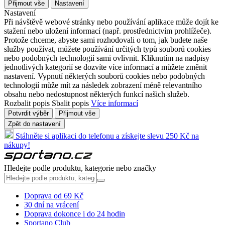
Přijmout vše
Nastavení
Nastavení
Při návštěvě webové stránky nebo používání aplikace může dojít ke
stažení nebo uložení informací (např. prostřednictvím prohlížeče).
Protože chceme, abyste sami rozhodovali o tom, jak budete naše
služby používat, můžete používání určitých typů souborů cookies
nebo podobných technologií sami ovlivnit. Kliknutím na nadpisy
jednotlivých kategorií se dozvíte více informací a můžete změnit
nastavení. Vypnutí některých souborů cookies nebo podobných
technologií může mít za následek zobrazení méně relevantního
obsahu nebo nedostupnost některých funkcí našich služeb.
Rozbalit popis
Sbalit popis
Více informací
Potvrdit výběr
Přijmout vše
Zpět do nastavení
Stáhněte si aplikaci do telefonu a získejte slevu 250 Kč na
nákupy!
Hledejte podle produktu, kategorie nebo značky
Doprava od 69 Kč
30 dní na vrácení
Doprava dokonce i do 24 hodin
Sportano Club