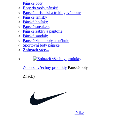
Pánské boty
Boty do vody pánské
Pánská turistická a trekingová obuv
Pánské tenisky
Pánské holínky
Pánské sneakers
Pánské žabky a pantofle
Pánské sandály
Pánské zimní boty a sněhule
Sportovní boty pánské
Zobrazit více...
Zobrazit všechny produkty
Pánské boty
Značky
Nike