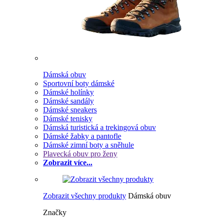
Dámská obuv
Sportovní boty dámské
Dámské holínky
Dámské sandály
Dámské sneakers
Dámské tenisky
Dámská turistická a trekingová obuv
Dámské žabky a pantofle
Dámské zimní boty a sněhule
Plavecká obuv pro ženy
Zobrazit více...
Zobrazit všechny produkty
Dámská obuv
Značky