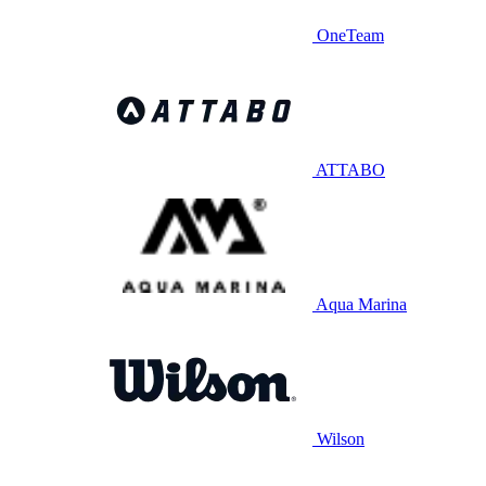
OneTeam
ATTABO
Aqua Marina
Wilson