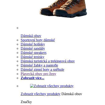
Dámská obuv
Sportovní boty dámské
Dámské holínky
Dámské sandály
Dámské sneakers
Dámské tenisky
Dámská turistická a trekingová obuv
Dámské žabky a pantofle
Dámské zimní boty a sněhule
Plavecká obuv pro ženy
Zobrazit více...
Zobrazit všechny produkty
Dámská obuv
Značky