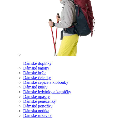
Dámské doplňky
Dámské batohy
Dámské brýle
Dámské čelenky
Dámské čepice a klobouky
Dámské kukly
Dámské ledvinky a kapsičky
Dámské opasky
Dámské peněženky
Dámské ponožky
Dámská potítka
Dámské rukavice