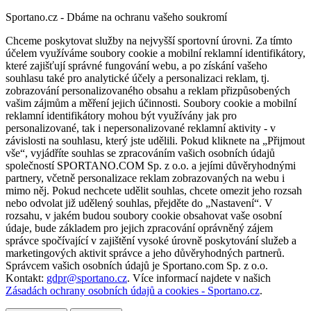
Sportano.cz - Dbáme na ochranu vašeho soukromí
Chceme poskytovat služby na nejvyšší sportovní úrovni. Za tímto
účelem využíváme soubory cookie a mobilní reklamní identifikátory,
které zajišťují správné fungování webu, a po získání vašeho
souhlasu také pro analytické účely a personalizaci reklam, tj.
zobrazování personalizovaného obsahu a reklam přizpůsobených
vašim zájmům a měření jejich účinnosti. Soubory cookie a mobilní
reklamní identifikátory mohou být využívány jak pro
personalizované, tak i nepersonalizované reklamní aktivity - v
závislosti na souhlasu, který jste udělili. Pokud kliknete na „Přijmout
vše“, vyjádříte souhlas se zpracováním vašich osobních údajů
společností SPORTANO.COM Sp. z o.o. a jejími důvěryhodnými
partnery, včetně personalizace reklam zobrazovaných na webu i
mimo něj. Pokud nechcete udělit souhlas, chcete omezit jeho rozsah
nebo odvolat již udělený souhlas, přejděte do „Nastavení“. V
rozsahu, v jakém budou soubory cookie obsahovat vaše osobní
údaje, bude základem pro jejich zpracování oprávněný zájem
správce spočívající v zajištění vysoké úrovně poskytování služeb a
marketingových aktivit správce a jeho důvěryhodných partnerů.
Správcem vašich osobních údajů je Sportano.com Sp. z o.o.
Kontakt:
gdpr@sportano.cz
. Více informací najdete v našich
Zásadách ochrany osobních údajů a cookies - Sportano.cz
.