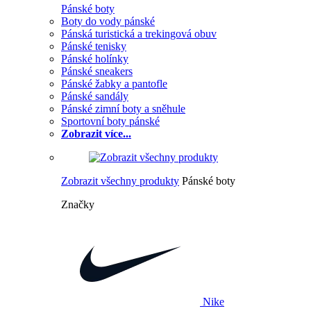
Pánské boty
Boty do vody pánské
Pánská turistická a trekingová obuv
Pánské tenisky
Pánské holínky
Pánské sneakers
Pánské žabky a pantofle
Pánské sandály
Pánské zimní boty a sněhule
Sportovní boty pánské
Zobrazit více...
Zobrazit všechny produkty
Pánské boty
Značky
Nike