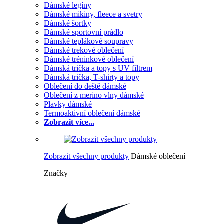
Dámské legíny
Dámské mikiny, fleece a svetry
Dámské šortky
Dámské sportovní prádlo
Dámské teplákové soupravy
Dámské trekové oblečení
Dámské tréninkové oblečení
Dámská trička a topy s UV filtrem
Dámská trička, T-shirty a topy
Oblečení do deště dámské
Oblečení z merino vlny dámské
Plavky dámské
Termoaktivní oblečení dámské
Zobrazit více...
Zobrazit všechny produkty
Dámské oblečení
Značky