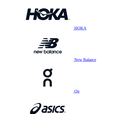
HOKA
New Balance
On