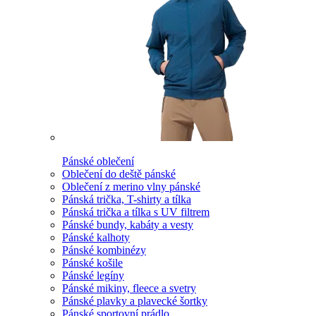
Pánské oblečení
Oblečení do deště pánské
Oblečení z merino vlny pánské
Pánská trička, T-shirty a tílka
Pánská trička a tílka s UV filtrem
Pánské bundy, kabáty a vesty
Pánské kalhoty
Pánské kombinézy
Pánské košile
Pánské legíny
Pánské mikiny, fleece a svetry
Pánské plavky a plavecké šortky
Pánské sportovní prádlo