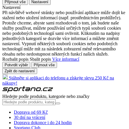
Přijmout vše
Nastavení
Nastavení
Při návštěvě webové stránky nebo používání aplikace může dojít ke
stažení nebo uložení informací (např. prostřednictvím prohlížeče).
Protože chceme, abyste sami rozhodovali o tom, jak budete naše
služby používat, můžete používání určitých typů souborů cookies
nebo podobných technologií sami ovlivnit. Kliknutím na nadpisy
jednotlivých kategorií se dozvíte více informací a můžete změnit
nastavení. Vypnutí některých souborů cookies nebo podobných
technologií může mít za následek zobrazení méně relevantního
obsahu nebo nedostupnost některých funkcí našich služeb.
Rozbalit popis
Sbalit popis
Více informací
Potvrdit výběr
Přijmout vše
Zpět do nastavení
Stáhněte si aplikaci do telefonu a získejte slevu 250 Kč na
nákupy!
Hledejte podle produktu, kategorie nebo značky
Doprava od 69 Kč
30 dní na vrácení
Doprava dokonce i do 24 hodin
Sportano Club