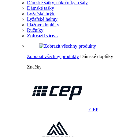
Dámské šátky, nákrčníky a šály
Dámské tašky
Lyžařské brýle
Lyžařské helmy
Plážové doplňky
Ručníky
Zobrazit více...
Zobrazit všechny produkty
Dámské doplňky
Značky
CEP