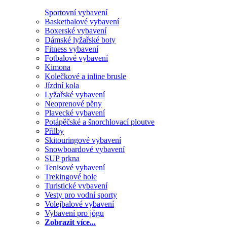
Sportovní vybavení
Basketbalové vybavení
Boxerské vybavení
Dámské lyžařské boty
Fitness vybavení
Fotbalové vybavení
Kimona
Kolečkové a inline brusle
Jízdní kola
Lyžařské vybavení
Neoprenové pěny
Plavecké vybavení
Potápěčské a šnorchlovací ploutve
Přilby
Skitouringové vybavení
Snowboardové vybavení
SUP prkna
Tenisové vybavení
Trekingové hole
Turistické vybavení
Vesty pro vodní sporty
Volejbalové vybavení
Vybavení pro jógu
Zobrazit více...