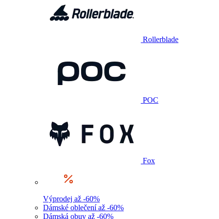
Rollerblade
POC
Fox
Výprodej až -60%
Dámské oblečení až -60%
Dámská obuv až -60%