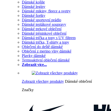
Dámské košile
Dámské legíny
Dámské mikiny, fleece a svetry
Dámské šortky
Dámské sportovní prádlo
Dámské teplákové soupravy
Dámské trekové oblečení
Dámské tréninkové oblečení
Dámská trička a topy s UV filtrem
Dámská trička, T-shirty a topy
Oblečení do deště dámské
Oblečení z merino vlny dámské
Plavky dámské
Termoaktivní oblečení dámské
Zobrazit více...
Zobrazit všechny produkty
Dámské oblečení
Značky