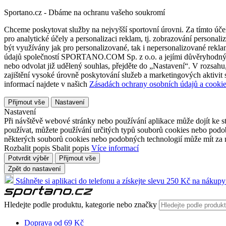
Sportano.cz - Dbáme na ochranu vašeho soukromí
Chceme poskytovat služby na nejvyšší sportovní úrovni. Za tímto účel
pro analytické účely a personalizaci reklam, tj. zobrazování person
být využívány jak pro personalizované, tak i nepersonalizované reklamn
údajů společností SPORTANO.COM Sp. z o.o. a jejími důvěryhodnými 
nebo odvolat již udělený souhlas, přejděte do „Nastavení“. V rozsah
zajištění vysoké úrovně poskytování služeb a marketingových aktivit
informací najdete v našich
Zásadách ochrany osobních údajů a cookie
Přijmout vše
Nastavení
Nastavení
Při návštěvě webové stránky nebo používání aplikace může dojít ke st
používat, můžete používání určitých typů souborů cookies nebo podobn
některých souborů cookies nebo podobných technologií může mít za n
Rozbalit popis
Sbalit popis
Více informací
Potvrdit výběr
Přijmout vše
Zpět do nastavení
Stáhněte si aplikaci do telefonu a získejte slevu 250 Kč na nákupy
Hledejte podle produktu, kategorie nebo značky
Doprava od 69 Kč