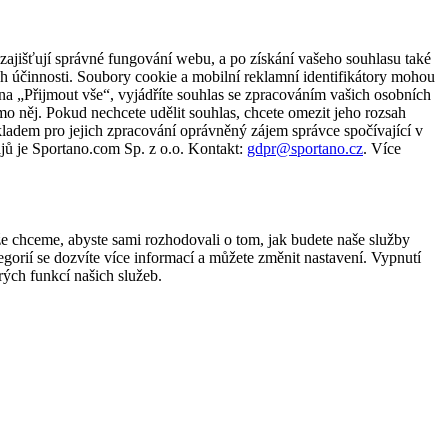
zajišťují správné fungování webu, a po získání vašeho souhlasu také
ch účinnosti. Soubory cookie a mobilní reklamní identifikátory mohou
e na „Přijmout vše“, vyjádříte souhlas se zpracováním vašich osobních
něj. Pokud nechcete udělit souhlas, chcete omezit jeho rozsah
ladem pro jejich zpracování oprávněný zájem správce spočívající v
jů je Sportano.com Sp. z o.o. Kontakt:
gdpr@sportano.cz
. Více
že chceme, abyste sami rozhodovali o tom, jak budete naše služby
gorií se dozvíte více informací a můžete změnit nastavení. Vypnutí
ých funkcí našich služeb.