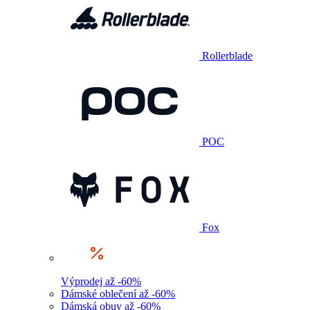
Rollerblade
POC
Fox
Výprodej až -60%
Dámské oblečení až -60%
Dámská obuv až -60%