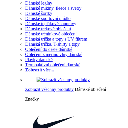
Dámské legíny
Dámské mikiny, fleece a svetry
Dámské šortky
Dámské sportovní prádlo
Dámské teplákové soupravy
Dámské trekové oblečení
Dámské tréninkové oblečení
Dámská trička a topy s UV filtrem
Dámská trička, T-shirty a topy
Oblečení do deště dámské
Oblečení z merino vlny dámské
Plavky dámské
Termoaktivní oblečení dámské
Zobrazit více...
Zobrazit všechny produkty
Dámské oblečení
Značky