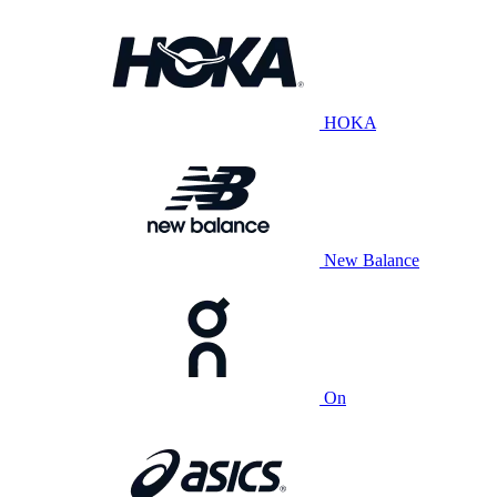
HOKA
New Balance
On