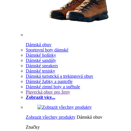
Dámská obuv
Sportovní boty dámské
Dámské holínky
Dámské sandály
Dámské sneakers
Dámské tenisky
Dámská turistická a trekingová obuv
Dámské žabky a pantofle
Dámské zimní boty a sněhule
Plavecká obuv pro ženy
Zobrazit více...
Zobrazit všechny produkty
Dámská obuv
Značky