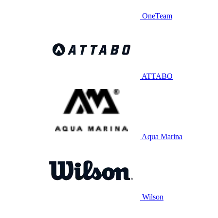
OneTeam
ATTABO
Aqua Marina
Wilson