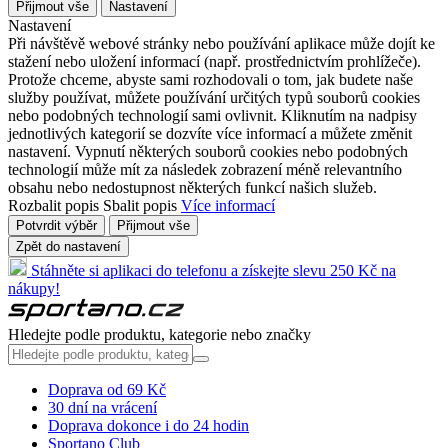
Přijmout vše
Nastavení
Nastavení
Při návštěvě webové stránky nebo používání aplikace může dojít ke
stažení nebo uložení informací (např. prostřednictvím prohlížeče).
Protože chceme, abyste sami rozhodovali o tom, jak budete naše
služby používat, můžete používání určitých typů souborů cookies
nebo podobných technologií sami ovlivnit. Kliknutím na nadpisy
jednotlivých kategorií se dozvíte více informací a můžete změnit
nastavení. Vypnutí některých souborů cookies nebo podobných
technologií může mít za následek zobrazení méně relevantního
obsahu nebo nedostupnost některých funkcí našich služeb.
Rozbalit popis
Sbalit popis
Více informací
Potvrdit výběr
Přijmout vše
Zpět do nastavení
Stáhněte si aplikaci do telefonu a získejte slevu 250 Kč na
nákupy!
Hledejte podle produktu, kategorie nebo značky
Doprava od 69 Kč
30 dní na vrácení
Doprava dokonce i do 24 hodin
Sportano Club