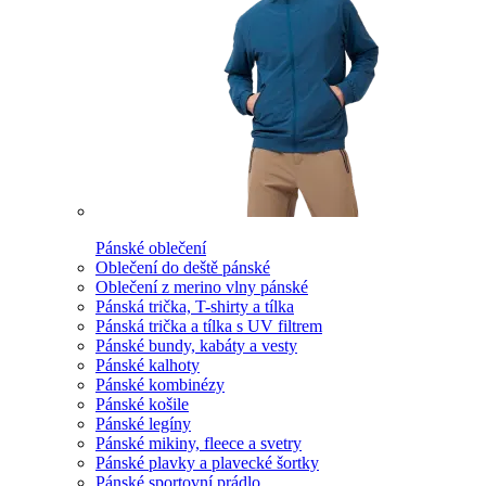
Pánské oblečení
Oblečení do deště pánské
Oblečení z merino vlny pánské
Pánská trička, T-shirty a tílka
Pánská trička a tílka s UV filtrem
Pánské bundy, kabáty a vesty
Pánské kalhoty
Pánské kombinézy
Pánské košile
Pánské legíny
Pánské mikiny, fleece a svetry
Pánské plavky a plavecké šortky
Pánské sportovní prádlo