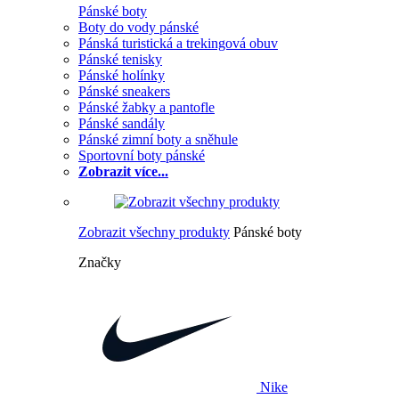
Pánské boty
Boty do vody pánské
Pánská turistická a trekingová obuv
Pánské tenisky
Pánské holínky
Pánské sneakers
Pánské žabky a pantofle
Pánské sandály
Pánské zimní boty a sněhule
Sportovní boty pánské
Zobrazit více...
Zobrazit všechny produkty
Pánské boty
Značky
Nike