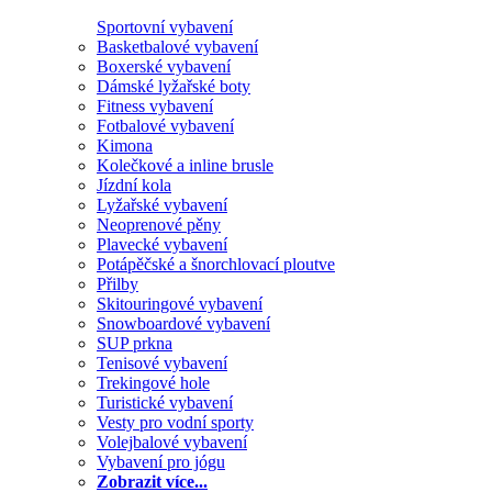
Sportovní vybavení
Basketbalové vybavení
Boxerské vybavení
Dámské lyžařské boty
Fitness vybavení
Fotbalové vybavení
Kimona
Kolečkové a inline brusle
Jízdní kola
Lyžařské vybavení
Neoprenové pěny
Plavecké vybavení
Potápěčské a šnorchlovací ploutve
Přilby
Skitouringové vybavení
Snowboardové vybavení
SUP prkna
Tenisové vybavení
Trekingové hole
Turistické vybavení
Vesty pro vodní sporty
Volejbalové vybavení
Vybavení pro jógu
Zobrazit více...