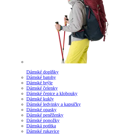
Dámské doplňky
Dámské batohy
Dámské brýle
Dámské čelenky
Dámské čepice a klobouky
Dámské kukly
Dámské ledvinky a kapsičky
Dámské opasky
Dámské peněženky
Dámské ponožky
Dámská potítka
Dámské rukavice