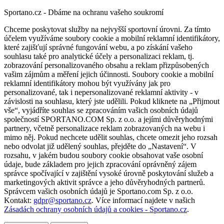
Sportano.cz - Dbáme na ochranu vašeho soukromí
Chceme poskytovat služby na nejvyšší sportovní úrovni. Za tímto
účelem využíváme soubory cookie a mobilní reklamní identifikátory,
které zajišťují správné fungování webu, a po získání vašeho
souhlasu také pro analytické účely a personalizaci reklam, tj.
zobrazování personalizovaného obsahu a reklam přizpůsobených
vašim zájmům a měření jejich účinnosti. Soubory cookie a mobilní
reklamní identifikátory mohou být využívány jak pro
personalizované, tak i nepersonalizované reklamní aktivity - v
závislosti na souhlasu, který jste udělili. Pokud kliknete na „Přijmout
vše“, vyjádříte souhlas se zpracováním vašich osobních údajů
společností SPORTANO.COM Sp. z o.o. a jejími důvěryhodnými
partnery, včetně personalizace reklam zobrazovaných na webu i
mimo něj. Pokud nechcete udělit souhlas, chcete omezit jeho rozsah
nebo odvolat již udělený souhlas, přejděte do „Nastavení“. V
rozsahu, v jakém budou soubory cookie obsahovat vaše osobní
údaje, bude základem pro jejich zpracování oprávněný zájem
správce spočívající v zajištění vysoké úrovně poskytování služeb a
marketingových aktivit správce a jeho důvěryhodných partnerů.
Správcem vašich osobních údajů je Sportano.com Sp. z o.o.
Kontakt:
gdpr@sportano.cz
. Více informací najdete v našich
Zásadách ochrany osobních údajů a cookies - Sportano.cz
.