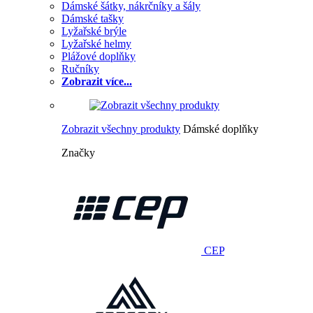
Dámské šátky, nákrčníky a šály
Dámské tašky
Lyžařské brýle
Lyžařské helmy
Plážové doplňky
Ručníky
Zobrazit více...
Zobrazit všechny produkty
Dámské doplňky
Značky
CEP