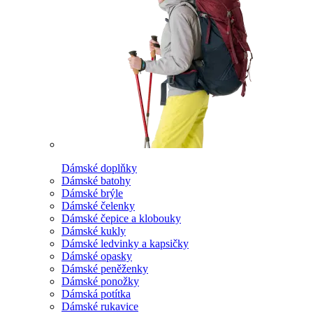
Dámské doplňky
Dámské batohy
Dámské brýle
Dámské čelenky
Dámské čepice a klobouky
Dámské kukly
Dámské ledvinky a kapsičky
Dámské opasky
Dámské peněženky
Dámské ponožky
Dámská potítka
Dámské rukavice