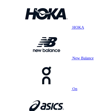
HOKA
New Balance
On