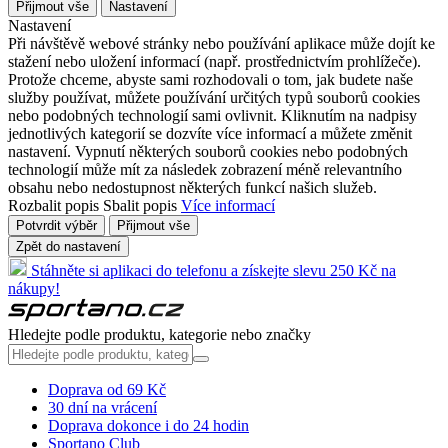
Přijmout vše
Nastavení
Nastavení
Při návštěvě webové stránky nebo používání aplikace může dojít ke
stažení nebo uložení informací (např. prostřednictvím prohlížeče).
Protože chceme, abyste sami rozhodovali o tom, jak budete naše
služby používat, můžete používání určitých typů souborů cookies
nebo podobných technologií sami ovlivnit. Kliknutím na nadpisy
jednotlivých kategorií se dozvíte více informací a můžete změnit
nastavení. Vypnutí některých souborů cookies nebo podobných
technologií může mít za následek zobrazení méně relevantního
obsahu nebo nedostupnost některých funkcí našich služeb.
Rozbalit popis
Sbalit popis
Více informací
Potvrdit výběr
Přijmout vše
Zpět do nastavení
Stáhněte si aplikaci do telefonu a získejte slevu 250 Kč na
nákupy!
Hledejte podle produktu, kategorie nebo značky
Doprava od 69 Kč
30 dní na vrácení
Doprava dokonce i do 24 hodin
Sportano Club