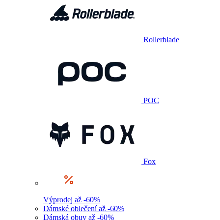
Rollerblade
POC
Fox
Výprodej až -60%
Dámské oblečení až -60%
Dámská obuv až -60%