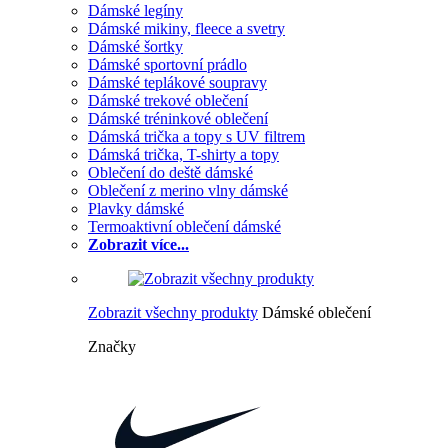
Dámské legíny
Dámské mikiny, fleece a svetry
Dámské šortky
Dámské sportovní prádlo
Dámské teplákové soupravy
Dámské trekové oblečení
Dámské tréninkové oblečení
Dámská trička a topy s UV filtrem
Dámská trička, T-shirty a topy
Oblečení do deště dámské
Oblečení z merino vlny dámské
Plavky dámské
Termoaktivní oblečení dámské
Zobrazit více...
Zobrazit všechny produkty
Dámské oblečení
Značky