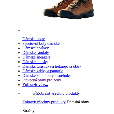
Dámská obuv
Sportovní boty dámské
Dámské holínky
Dámské sandály
Dámské sneakers
Dámské tenisky
Dámská turistická a trekingová obuv
Dámské žabky a pantofle
Dámské zimní boty a sněhule
Plavecká obuv pro ženy
Zobrazit více...
Zobrazit všechny produkty
Dámská obuv
Značky