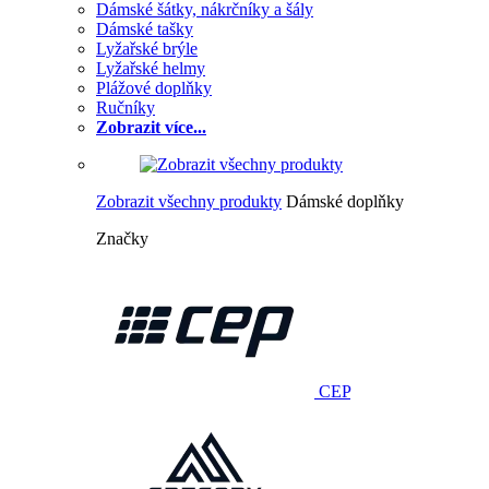
Dámské šátky, nákrčníky a šály
Dámské tašky
Lyžařské brýle
Lyžařské helmy
Plážové doplňky
Ručníky
Zobrazit více...
Zobrazit všechny produkty
Dámské doplňky
Značky
CEP