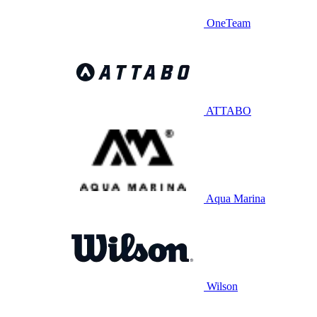
OneTeam
ATTABO
Aqua Marina
Wilson