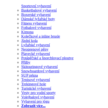
Sportovní vybavení
Basketbalové vybavení
Boxerské vybavení
Dámské lyžařské boty
Fitness vybavení
Fotbalové vybavení
Kimona
Kolečkové a inline brusle
Jízdní kola
Lyžařské vybavení
Neoprenové pěny
Plavecké vybavení
Potápěčské a šnorchlovací ploutve
Přilby
Skitouringové vybavení
Snowboardové vybavení
SUP prkna
Tenisové vybavení
Trekingové hole
Turistické vybavení
Vesty pro vodní sporty
Volejbalové vybavení
Vybavení pro jógu
Zobrazit více...