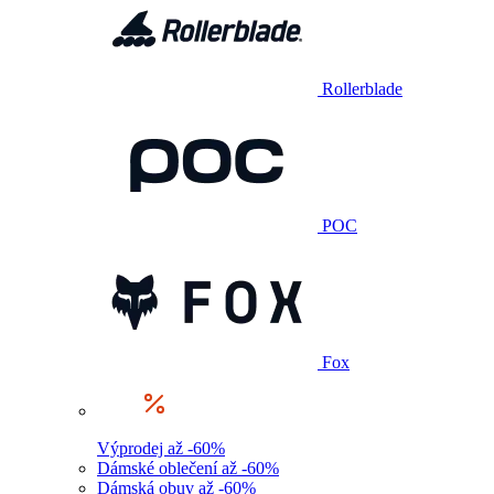
Rollerblade
POC
Fox
Výprodej až -60%
Dámské oblečení až -60%
Dámská obuv až -60%