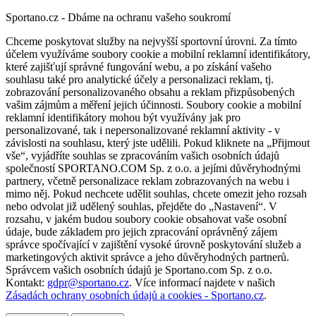
Sportano.cz - Dbáme na ochranu vašeho soukromí
Chceme poskytovat služby na nejvyšší sportovní úrovni. Za tímto
účelem využíváme soubory cookie a mobilní reklamní identifikátory,
které zajišťují správné fungování webu, a po získání vašeho
souhlasu také pro analytické účely a personalizaci reklam, tj.
zobrazování personalizovaného obsahu a reklam přizpůsobených
vašim zájmům a měření jejich účinnosti. Soubory cookie a mobilní
reklamní identifikátory mohou být využívány jak pro
personalizované, tak i nepersonalizované reklamní aktivity - v
závislosti na souhlasu, který jste udělili. Pokud kliknete na „Přijmout
vše“, vyjádříte souhlas se zpracováním vašich osobních údajů
společností SPORTANO.COM Sp. z o.o. a jejími důvěryhodnými
partnery, včetně personalizace reklam zobrazovaných na webu i
mimo něj. Pokud nechcete udělit souhlas, chcete omezit jeho rozsah
nebo odvolat již udělený souhlas, přejděte do „Nastavení“. V
rozsahu, v jakém budou soubory cookie obsahovat vaše osobní
údaje, bude základem pro jejich zpracování oprávněný zájem
správce spočívající v zajištění vysoké úrovně poskytování služeb a
marketingových aktivit správce a jeho důvěryhodných partnerů.
Správcem vašich osobních údajů je Sportano.com Sp. z o.o.
Kontakt:
gdpr@sportano.cz
. Více informací najdete v našich
Zásadách ochrany osobních údajů a cookies - Sportano.cz
.