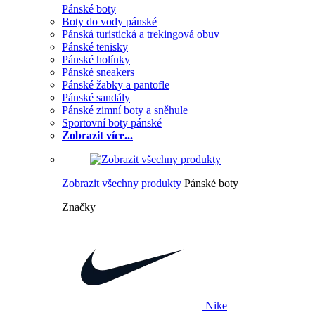
Pánské boty
Boty do vody pánské
Pánská turistická a trekingová obuv
Pánské tenisky
Pánské holínky
Pánské sneakers
Pánské žabky a pantofle
Pánské sandály
Pánské zimní boty a sněhule
Sportovní boty pánské
Zobrazit více...
Zobrazit všechny produkty
Pánské boty
Značky
Nike