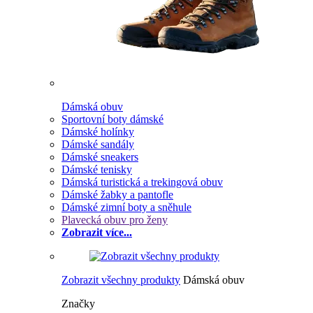
Dámská obuv
Sportovní boty dámské
Dámské holínky
Dámské sandály
Dámské sneakers
Dámské tenisky
Dámská turistická a trekingová obuv
Dámské žabky a pantofle
Dámské zimní boty a sněhule
Plavecká obuv pro ženy
Zobrazit více...
Zobrazit všechny produkty
Dámská obuv
Značky