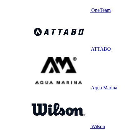
OneTeam
ATTABO
Aqua Marina
Wilson