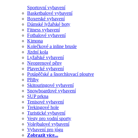
Sportovní vybavení
Basketbalové vybavení
Boxerské vybavení
Dámské lyžařské boty
Fitness vybavení
Fotbalové vybavení
Kimona
Kolečkové a inline brusle
Jízdní kola
Lyžařské vybavení
Neoprenové pěny
Plavecké vybavení
Potápěčské a šnorchlovací ploutve
Přilby
Skitouringové vybavení
Snowboardové vybavení
SUP prkna
Tenisové vybavení
Trekingové hole
Turistické vybavení
Vesty pro vodní sporty
Volejbalové vybavení
Vybavení pro jógu
Zobrazit více...