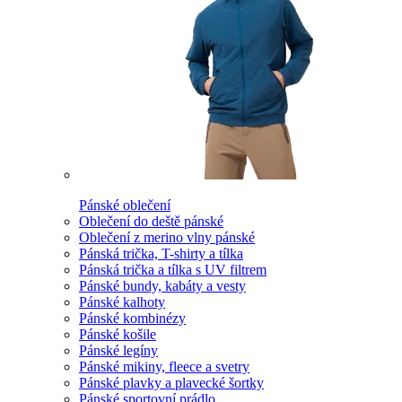
Pánské oblečení
Oblečení do deště pánské
Oblečení z merino vlny pánské
Pánská trička, T-shirty a tílka
Pánská trička a tílka s UV filtrem
Pánské bundy, kabáty a vesty
Pánské kalhoty
Pánské kombinézy
Pánské košile
Pánské legíny
Pánské mikiny, fleece a svetry
Pánské plavky a plavecké šortky
Pánské sportovní prádlo