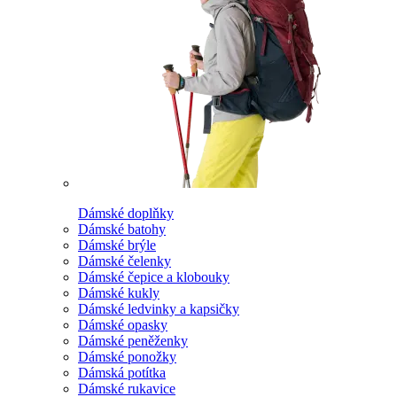
Dámské doplňky
Dámské batohy
Dámské brýle
Dámské čelenky
Dámské čepice a klobouky
Dámské kukly
Dámské ledvinky a kapsičky
Dámské opasky
Dámské peněženky
Dámské ponožky
Dámská potítka
Dámské rukavice