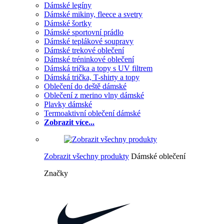
Dámské legíny
Dámské mikiny, fleece a svetry
Dámské šortky
Dámské sportovní prádlo
Dámské teplákové soupravy
Dámské trekové oblečení
Dámské tréninkové oblečení
Dámská trička a topy s UV filtrem
Dámská trička, T-shirty a topy
Oblečení do deště dámské
Oblečení z merino vlny dámské
Plavky dámské
Termoaktivní oblečení dámské
Zobrazit více...
Zobrazit všechny produkty
Dámské oblečení
Značky