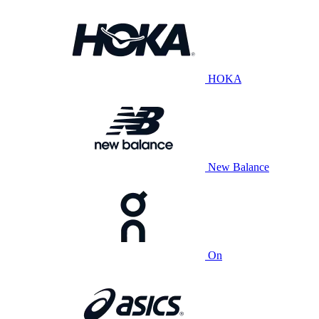
HOKA
New Balance
On