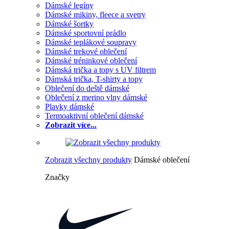
Dámské legíny
Dámské mikiny, fleece a svetry
Dámské šortky
Dámské sportovní prádlo
Dámské teplákové soupravy
Dámské trekové oblečení
Dámské tréninkové oblečení
Dámská trička a topy s UV filtrem
Dámská trička, T-shirty a topy
Oblečení do deště dámské
Oblečení z merino vlny dámské
Plavky dámské
Termoaktivní oblečení dámské
Zobrazit více...
Zobrazit všechny produkty
Dámské oblečení
Značky