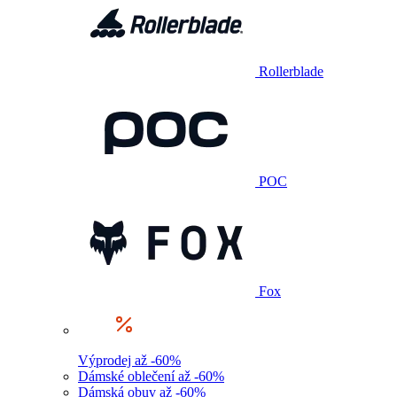
Rollerblade
POC
Fox
Výprodej až -60%
Dámské oblečení až -60%
Dámská obuv až -60%