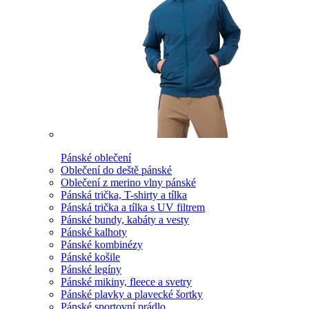
Pánské oblečení
Oblečení do deště pánské
Oblečení z merino vlny pánské
Pánská trička, T-shirty a tílka
Pánská trička a tílka s UV filtrem
Pánské bundy, kabáty a vesty
Pánské kalhoty
Pánské kombinézy
Pánské košile
Pánské legíny
Pánské mikiny, fleece a svetry
Pánské plavky a plavecké šortky
Pánské sportovní prádlo