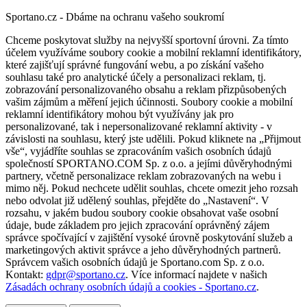
Sportano.cz - Dbáme na ochranu vašeho soukromí
Chceme poskytovat služby na nejvyšší sportovní úrovni. Za tímto
účelem využíváme soubory cookie a mobilní reklamní identifikátory,
které zajišťují správné fungování webu, a po získání vašeho
souhlasu také pro analytické účely a personalizaci reklam, tj.
zobrazování personalizovaného obsahu a reklam přizpůsobených
vašim zájmům a měření jejich účinnosti. Soubory cookie a mobilní
reklamní identifikátory mohou být využívány jak pro
personalizované, tak i nepersonalizované reklamní aktivity - v
závislosti na souhlasu, který jste udělili. Pokud kliknete na „Přijmout
vše“, vyjádříte souhlas se zpracováním vašich osobních údajů
společností SPORTANO.COM Sp. z o.o. a jejími důvěryhodnými
partnery, včetně personalizace reklam zobrazovaných na webu i
mimo něj. Pokud nechcete udělit souhlas, chcete omezit jeho rozsah
nebo odvolat již udělený souhlas, přejděte do „Nastavení“. V
rozsahu, v jakém budou soubory cookie obsahovat vaše osobní
údaje, bude základem pro jejich zpracování oprávněný zájem
správce spočívající v zajištění vysoké úrovně poskytování služeb a
marketingových aktivit správce a jeho důvěryhodných partnerů.
Správcem vašich osobních údajů je Sportano.com Sp. z o.o.
Kontakt:
gdpr@sportano.cz
. Více informací najdete v našich
Zásadách ochrany osobních údajů a cookies - Sportano.cz
.