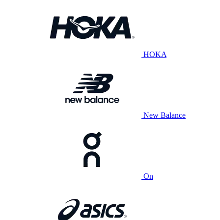
HOKA
New Balance
On