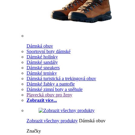
Dámská obuv
Sportovní boty dámské
Dámské holínky
Dámské sandály
Dámské sneakers
Dámské tenisky
Dámská turistická a trekingová obuv
Dámské žabky a pantofle
Dámské zimní boty a sněhule
Plavecká obuv pro ženy
Zobrazit více...
Zobrazit všechny produkty
Dámská obuv
Značky