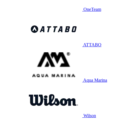
OneTeam
ATTABO
Aqua Marina
Wilson