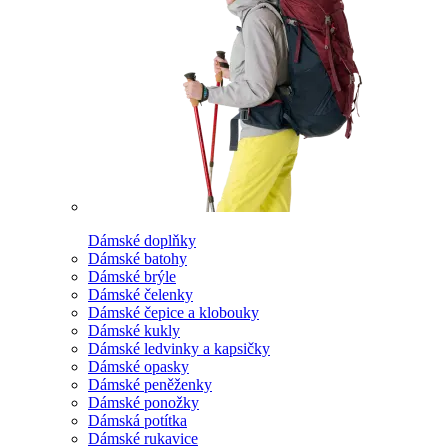
Dámské doplňky
Dámské batohy
Dámské brýle
Dámské čelenky
Dámské čepice a klobouky
Dámské kukly
Dámské ledvinky a kapsičky
Dámské opasky
Dámské peněženky
Dámské ponožky
Dámská potítka
Dámské rukavice