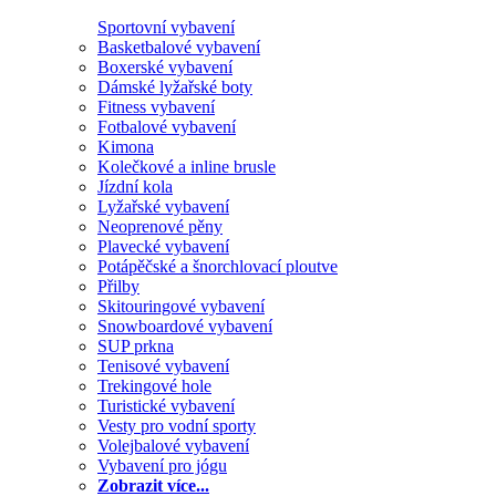
Sportovní vybavení
Basketbalové vybavení
Boxerské vybavení
Dámské lyžařské boty
Fitness vybavení
Fotbalové vybavení
Kimona
Kolečkové a inline brusle
Jízdní kola
Lyžařské vybavení
Neoprenové pěny
Plavecké vybavení
Potápěčské a šnorchlovací ploutve
Přilby
Skitouringové vybavení
Snowboardové vybavení
SUP prkna
Tenisové vybavení
Trekingové hole
Turistické vybavení
Vesty pro vodní sporty
Volejbalové vybavení
Vybavení pro jógu
Zobrazit více...