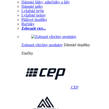
Dámské šátky, nákrčníky a šály
Dámské tašky
Lyžařské brýle
Lyžařské helmy
Plážové doplňky
Ručníky
Zobrazit více...
Zobrazit všechny produkty
Dámské doplňky
Značky
CEP