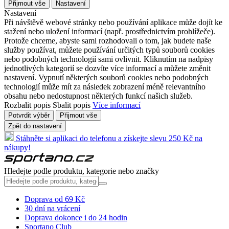
Přijmout vše
Nastavení
Nastavení
Při návštěvě webové stránky nebo používání aplikace může dojít ke
stažení nebo uložení informací (např. prostřednictvím prohlížeče).
Protože chceme, abyste sami rozhodovali o tom, jak budete naše
služby používat, můžete používání určitých typů souborů cookies
nebo podobných technologií sami ovlivnit. Kliknutím na nadpisy
jednotlivých kategorií se dozvíte více informací a můžete změnit
nastavení. Vypnutí některých souborů cookies nebo podobných
technologií může mít za následek zobrazení méně relevantního
obsahu nebo nedostupnost některých funkcí našich služeb.
Rozbalit popis
Sbalit popis
Více informací
Potvrdit výběr
Přijmout vše
Zpět do nastavení
Stáhněte si aplikaci do telefonu a získejte slevu 250 Kč na
nákupy!
Hledejte podle produktu, kategorie nebo značky
Doprava od 69 Kč
30 dní na vrácení
Doprava dokonce i do 24 hodin
Sportano Club