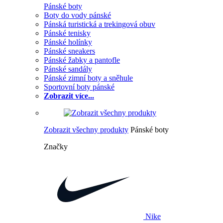
Pánské boty
Boty do vody pánské
Pánská turistická a trekingová obuv
Pánské tenisky
Pánské holínky
Pánské sneakers
Pánské žabky a pantofle
Pánské sandály
Pánské zimní boty a sněhule
Sportovní boty pánské
Zobrazit více...
Zobrazit všechny produkty
Pánské boty
Značky
Nike