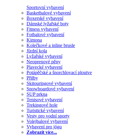
Sportovní vybavení
Basketbalové vybavení
Boxerské vybavení
Dámské lyžařské boty
Fitness vybavení
Fotbalové vybavení
Kimona
Kolečkové a inline brusle
Jízdní kola
Lyžařské vybavení
Neoprenové pěny
Plavecké vybavení
Potápěčské a šnorchlovací ploutve
Přilby
Skitouringové vybavení
Snowboardové vybavení
SUP prkna
Tenisové vybavení
Trekingové hole
Turistické vybavení
Vesty pro vodní sporty
Volejbalové vybavení
Vybavení pro jógu
Zobrazit více...