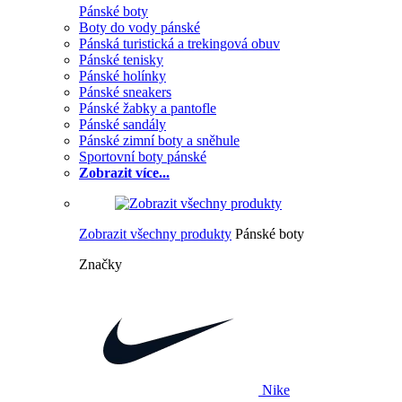
Pánské boty
Boty do vody pánské
Pánská turistická a trekingová obuv
Pánské tenisky
Pánské holínky
Pánské sneakers
Pánské žabky a pantofle
Pánské sandály
Pánské zimní boty a sněhule
Sportovní boty pánské
Zobrazit více...
Zobrazit všechny produkty
Pánské boty
Značky
Nike