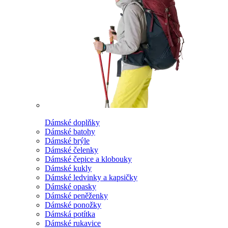
Dámské doplňky
Dámské batohy
Dámské brýle
Dámské čelenky
Dámské čepice a klobouky
Dámské kukly
Dámské ledvinky a kapsičky
Dámské opasky
Dámské peněženky
Dámské ponožky
Dámská potítka
Dámské rukavice