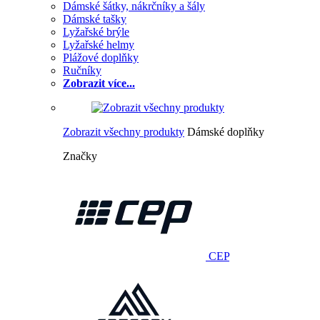
Dámské šátky, nákrčníky a šály
Dámské tašky
Lyžařské brýle
Lyžařské helmy
Plážové doplňky
Ručníky
Zobrazit více...
Zobrazit všechny produkty
Dámské doplňky
Značky
CEP