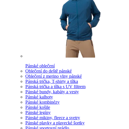
Pánské oblečení
Oblečení do deště pánské
Oblečení z merino vlny pánské
Pánská trička, T-shirty a tílka
Pánská trička a tílka s UV filtrem
Pánské bundy, kabáty a vesty
Pánské kalhoty
Pánské kombinézy
Pánské košile
Pánské legíny
Pánské mikiny, fleece a svetry
Pánské plavky a plavecké šortky
Pánské sportovní prádlo