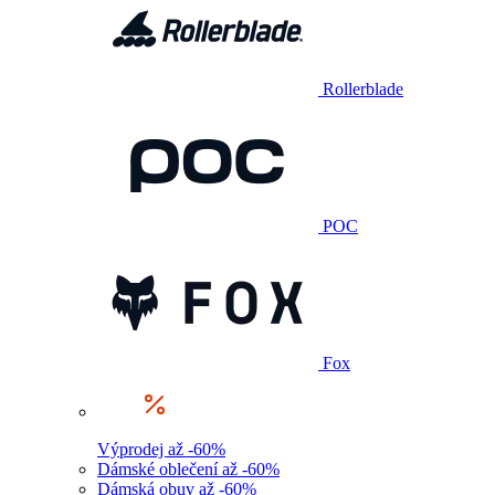
Rollerblade
POC
Fox
Výprodej až -60%
Dámské oblečení až -60%
Dámská obuv až -60%