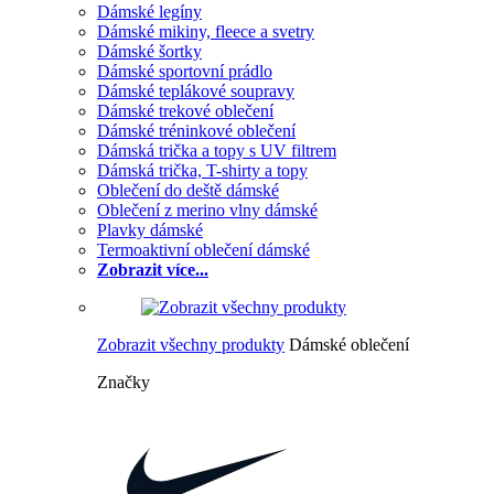
Dámské legíny
Dámské mikiny, fleece a svetry
Dámské šortky
Dámské sportovní prádlo
Dámské teplákové soupravy
Dámské trekové oblečení
Dámské tréninkové oblečení
Dámská trička a topy s UV filtrem
Dámská trička, T-shirty a topy
Oblečení do deště dámské
Oblečení z merino vlny dámské
Plavky dámské
Termoaktivní oblečení dámské
Zobrazit více...
Zobrazit všechny produkty
Dámské oblečení
Značky