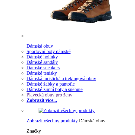
Dámská obuv
Sportovní boty dámské
Dámské holínky
Dámské sandály
Dámské sneakers
Dámské tenisky
Dámská turistická a trekingová obuv
Dámské žabky a pantofle
Dámské zimní boty a sněhule
Plavecká obuv pro ženy
Zobrazit více...
Zobrazit všechny produkty
Dámská obuv
Značky