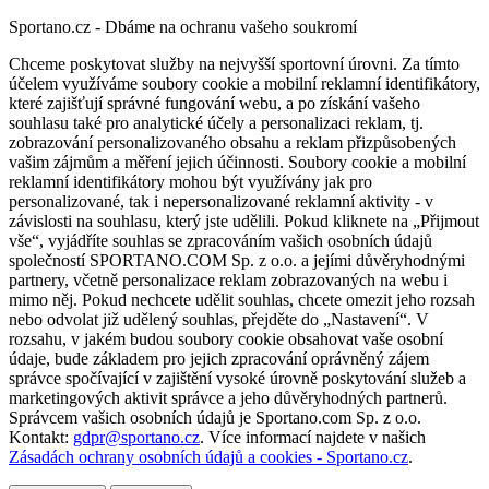
Sportano.cz - Dbáme na ochranu vašeho soukromí
Chceme poskytovat služby na nejvyšší sportovní úrovni. Za tímto
účelem využíváme soubory cookie a mobilní reklamní identifikátory,
které zajišťují správné fungování webu, a po získání vašeho
souhlasu také pro analytické účely a personalizaci reklam, tj.
zobrazování personalizovaného obsahu a reklam přizpůsobených
vašim zájmům a měření jejich účinnosti. Soubory cookie a mobilní
reklamní identifikátory mohou být využívány jak pro
personalizované, tak i nepersonalizované reklamní aktivity - v
závislosti na souhlasu, který jste udělili. Pokud kliknete na „Přijmout
vše“, vyjádříte souhlas se zpracováním vašich osobních údajů
společností SPORTANO.COM Sp. z o.o. a jejími důvěryhodnými
partnery, včetně personalizace reklam zobrazovaných na webu i
mimo něj. Pokud nechcete udělit souhlas, chcete omezit jeho rozsah
nebo odvolat již udělený souhlas, přejděte do „Nastavení“. V
rozsahu, v jakém budou soubory cookie obsahovat vaše osobní
údaje, bude základem pro jejich zpracování oprávněný zájem
správce spočívající v zajištění vysoké úrovně poskytování služeb a
marketingových aktivit správce a jeho důvěryhodných partnerů.
Správcem vašich osobních údajů je Sportano.com Sp. z o.o.
Kontakt:
gdpr@sportano.cz
. Více informací najdete v našich
Zásadách ochrany osobních údajů a cookies - Sportano.cz
.