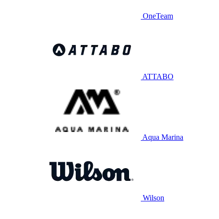
OneTeam
ATTABO
Aqua Marina
Wilson