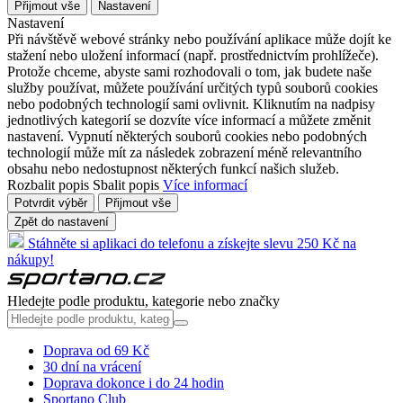
Přijmout vše
Nastavení
Nastavení
Při návštěvě webové stránky nebo používání aplikace může dojít ke
stažení nebo uložení informací (např. prostřednictvím prohlížeče).
Protože chceme, abyste sami rozhodovali o tom, jak budete naše
služby používat, můžete používání určitých typů souborů cookies
nebo podobných technologií sami ovlivnit. Kliknutím na nadpisy
jednotlivých kategorií se dozvíte více informací a můžete změnit
nastavení. Vypnutí některých souborů cookies nebo podobných
technologií může mít za následek zobrazení méně relevantního
obsahu nebo nedostupnost některých funkcí našich služeb.
Rozbalit popis
Sbalit popis
Více informací
Potvrdit výběr
Přijmout vše
Zpět do nastavení
Stáhněte si aplikaci do telefonu a získejte slevu 250 Kč na
nákupy!
Hledejte podle produktu, kategorie nebo značky
Doprava od 69 Kč
30 dní na vrácení
Doprava dokonce i do 24 hodin
Sportano Club