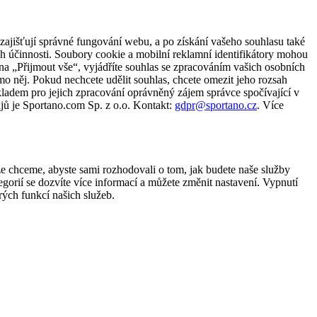
zajišťují správné fungování webu, a po získání vašeho souhlasu také
ch účinnosti. Soubory cookie a mobilní reklamní identifikátory mohou
e na „Přijmout vše“, vyjádříte souhlas se zpracováním vašich osobních
něj. Pokud nechcete udělit souhlas, chcete omezit jeho rozsah
ladem pro jejich zpracování oprávněný zájem správce spočívající v
jů je Sportano.com Sp. z o.o. Kontakt:
gdpr@sportano.cz
. Více
že chceme, abyste sami rozhodovali o tom, jak budete naše služby
gorií se dozvíte více informací a můžete změnit nastavení. Vypnutí
ých funkcí našich služeb.