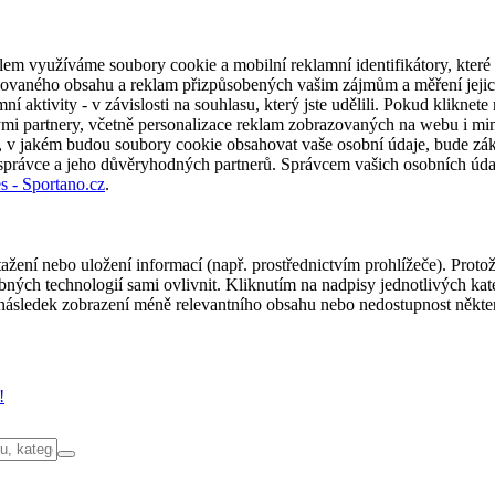
em využíváme soubory cookie a mobilní reklamní identifikátory, které 
alizovaného obsahu a reklam přizpůsobených vašim zájmům a měření jeji
í aktivity - v závislosti na souhlasu, který jste udělili. Pokud kliknet
partnery, včetně personalizace reklam zobrazovaných na webu i mimo 
u, v jakém budou soubory cookie obsahovat vaše osobní údaje, bude zák
 správce a jeho důvěryhodných partnerů. Správcem vašich osobních úda
s - Sportano.cz
.
ažení nebo uložení informací (např. prostřednictvím prohlížeče). Proto
ých technologií sami ovlivnit. Kliknutím na nadpisy jednotlivých kate
ásledek zobrazení méně relevantního obsahu nebo nedostupnost někter
!