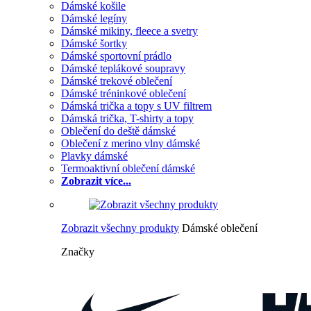
Dámské košile
Dámské legíny
Dámské mikiny, fleece a svetry
Dámské šortky
Dámské sportovní prádlo
Dámské teplákové soupravy
Dámské trekové oblečení
Dámské tréninkové oblečení
Dámská trička a topy s UV filtrem
Dámská trička, T-shirty a topy
Oblečení do deště dámské
Oblečení z merino vlny dámské
Plavky dámské
Termoaktivní oblečení dámské
Zobrazit více...
Zobrazit všechny produkty
Dámské oblečení
Značky