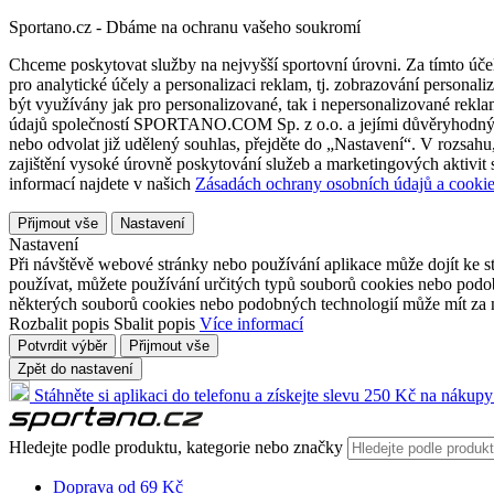
Sportano.cz - Dbáme na ochranu vašeho soukromí
Chceme poskytovat služby na nejvyšší sportovní úrovni. Za tímto účel
pro analytické účely a personalizaci reklam, tj. zobrazování person
být využívány jak pro personalizované, tak i nepersonalizované reklamn
údajů společností SPORTANO.COM Sp. z o.o. a jejími důvěryhodnými 
nebo odvolat již udělený souhlas, přejděte do „Nastavení“. V rozsah
zajištění vysoké úrovně poskytování služeb a marketingových aktivit
informací najdete v našich
Zásadách ochrany osobních údajů a cookie
Přijmout vše
Nastavení
Nastavení
Při návštěvě webové stránky nebo používání aplikace může dojít ke st
používat, můžete používání určitých typů souborů cookies nebo podobn
některých souborů cookies nebo podobných technologií může mít za n
Rozbalit popis
Sbalit popis
Více informací
Potvrdit výběr
Přijmout vše
Zpět do nastavení
Stáhněte si aplikaci do telefonu a získejte slevu 250 Kč na nákupy
Hledejte podle produktu, kategorie nebo značky
Doprava od 69 Kč