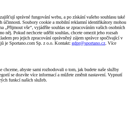
zajišťují správné fungování webu, a po získání vašeho souhlasu také
ch účinnosti. Soubory cookie a mobilní reklamní identifikátory mohou
e na „Přijmout vše“, vyjádříte souhlas se zpracováním vašich osobních
něj. Pokud nechcete udělit souhlas, chcete omezit jeho rozsah
ladem pro jejich zpracování oprávněný zájem správce spočívající v
jů je Sportano.com Sp. z o.o. Kontakt:
gdpr@sportano.cz
. Více
že chceme, abyste sami rozhodovali o tom, jak budete naše služby
gorií se dozvíte více informací a můžete změnit nastavení. Vypnutí
ých funkcí našich služeb.