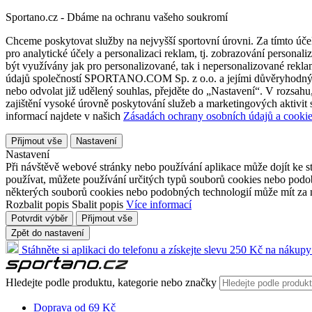
Sportano.cz - Dbáme na ochranu vašeho soukromí
Chceme poskytovat služby na nejvyšší sportovní úrovni. Za tímto účel
pro analytické účely a personalizaci reklam, tj. zobrazování person
být využívány jak pro personalizované, tak i nepersonalizované reklamn
údajů společností SPORTANO.COM Sp. z o.o. a jejími důvěryhodnými 
nebo odvolat již udělený souhlas, přejděte do „Nastavení“. V rozsah
zajištění vysoké úrovně poskytování služeb a marketingových aktivit
informací najdete v našich
Zásadách ochrany osobních údajů a cookie
Přijmout vše
Nastavení
Nastavení
Při návštěvě webové stránky nebo používání aplikace může dojít ke st
používat, můžete používání určitých typů souborů cookies nebo podobn
některých souborů cookies nebo podobných technologií může mít za n
Rozbalit popis
Sbalit popis
Více informací
Potvrdit výběr
Přijmout vše
Zpět do nastavení
Stáhněte si aplikaci do telefonu a získejte slevu 250 Kč na nákupy
Hledejte podle produktu, kategorie nebo značky
Doprava od 69 Kč