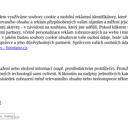
em využíváme soubory cookie a mobilní reklamní identifikátory, které 
alizovaného obsahu a reklam přizpůsobených vašim zájmům a měření jeji
í aktivity - v závislosti na souhlasu, který jste udělili. Pokud kliknet
partnery, včetně personalizace reklam zobrazovaných na webu i mimo 
u, v jakém budou soubory cookie obsahovat vaše osobní údaje, bude zák
 správce a jeho důvěryhodných partnerů. Správcem vašich osobních úda
s - Sportano.cz
.
ažení nebo uložení informací (např. prostřednictvím prohlížeče). Proto
ých technologií sami ovlivnit. Kliknutím na nadpisy jednotlivých kate
ásledek zobrazení méně relevantního obsahu nebo nedostupnost někter
!