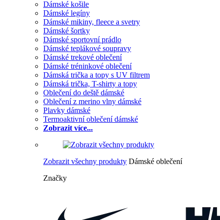
Dámské košile
Dámské legíny
Dámské mikiny, fleece a svetry
Dámské šortky
Dámské sportovní prádlo
Dámské teplákové soupravy
Dámské trekové oblečení
Dámské tréninkové oblečení
Dámská trička a topy s UV filtrem
Dámská trička, T-shirty a topy
Oblečení do deště dámské
Oblečení z merino vlny dámské
Plavky dámské
Termoaktivní oblečení dámské
Zobrazit více...
Zobrazit všechny produkty
Dámské oblečení
Značky