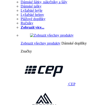
Dámské šátky, nákrčníky a šály
Dámské tašky
Lyžařské brýle
Lyžařské helmy
Plážové doplňky
Ručníky
Zobrazit více...
Zobrazit všechny produkty
Dámské doplňky
Značky
CEP