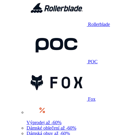
Rollerblade
POC
Fox
Výprodej až -60%
Dámské oblečení až -60%
Dámská obuv až -60%