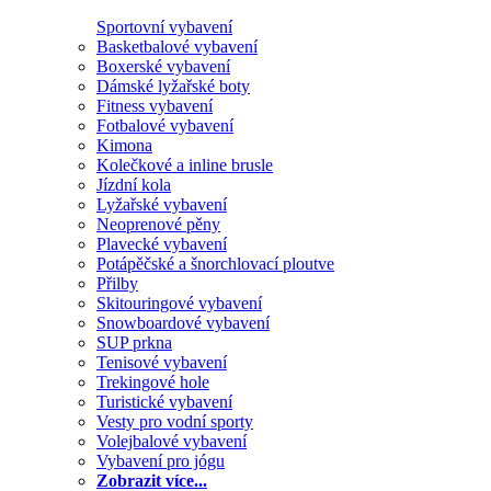
Sportovní vybavení
Basketbalové vybavení
Boxerské vybavení
Dámské lyžařské boty
Fitness vybavení
Fotbalové vybavení
Kimona
Kolečkové a inline brusle
Jízdní kola
Lyžařské vybavení
Neoprenové pěny
Plavecké vybavení
Potápěčské a šnorchlovací ploutve
Přilby
Skitouringové vybavení
Snowboardové vybavení
SUP prkna
Tenisové vybavení
Trekingové hole
Turistické vybavení
Vesty pro vodní sporty
Volejbalové vybavení
Vybavení pro jógu
Zobrazit více...