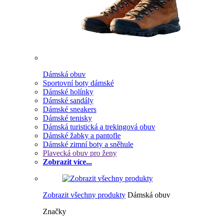
Dámská obuv
Sportovní boty dámské
Dámské holínky
Dámské sandály
Dámské sneakers
Dámské tenisky
Dámská turistická a trekingová obuv
Dámské žabky a pantofle
Dámské zimní boty a sněhule
Plavecká obuv pro ženy
Zobrazit více...
Zobrazit všechny produkty
Dámská obuv
Značky