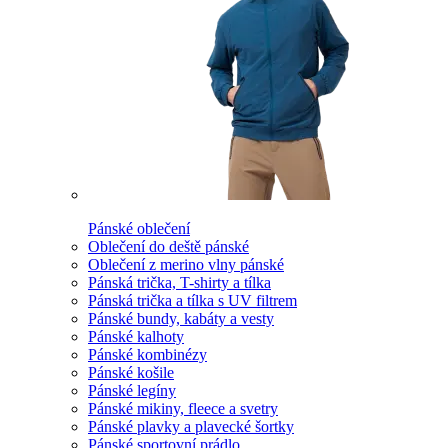
Pánské oblečení
Oblečení do deště pánské
Oblečení z merino vlny pánské
Pánská trička, T-shirty a tílka
Pánská trička a tílka s UV filtrem
Pánské bundy, kabáty a vesty
Pánské kalhoty
Pánské kombinézy
Pánské košile
Pánské legíny
Pánské mikiny, fleece a svetry
Pánské plavky a plavecké šortky
Pánské sportovní prádlo