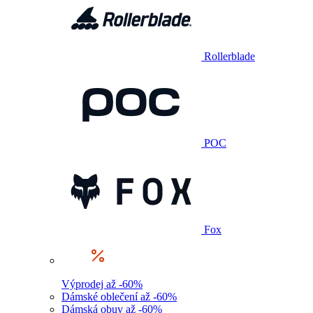
Rollerblade
POC
Fox
Výprodej až -60%
Dámské oblečení až -60%
Dámská obuv až -60%