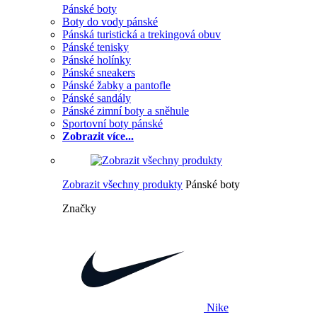
Pánské boty
Boty do vody pánské
Pánská turistická a trekingová obuv
Pánské tenisky
Pánské holínky
Pánské sneakers
Pánské žabky a pantofle
Pánské sandály
Pánské zimní boty a sněhule
Sportovní boty pánské
Zobrazit více...
Zobrazit všechny produkty
Pánské boty
Značky
Nike