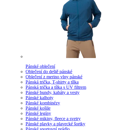
Pánské oblečení
Oblečení do deště pánské
Oblečení z merino vlny pánské
Pánská trička, T-shirty a tílka
Pánská trička a tílka s UV filtrem
Pánské bundy, kabáty a vesty
Pánské kalhoty
Pánské kombinézy
Pánské košile
Pánské legíny
Pánské mikiny, fleece a svetry
Pánské plavky a plavecké šortky
Pánské sportovní prádlo