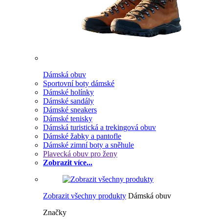
Dámská obuv
Sportovní boty dámské
Dámské holínky
Dámské sandály
Dámské sneakers
Dámské tenisky
Dámská turistická a trekingová obuv
Dámské žabky a pantofle
Dámské zimní boty a sněhule
Plavecká obuv pro ženy
Zobrazit více...
Zobrazit všechny produkty
Dámská obuv
Značky