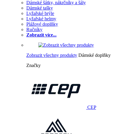
Dámské šátky, nákrčníky a šály
Dámské tašky
Lyžařské brýle
Lyžařské helmy
Plážové doplňky
Ručníky
Zobrazit více...
Zobrazit všechny produkty
Dámské doplňky
Značky
CEP