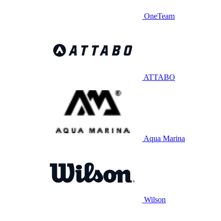
OneTeam
ATTABO
Aqua Marina
Wilson