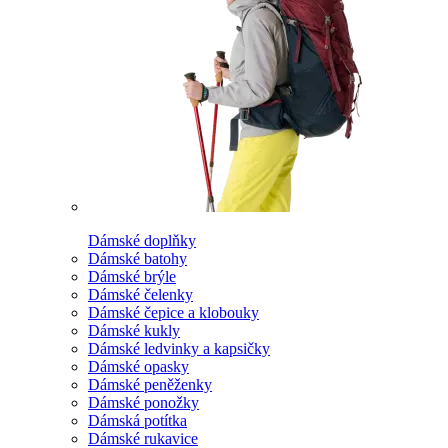
Dámské doplňky
Dámské batohy
Dámské brýle
Dámské čelenky
Dámské čepice a klobouky
Dámské kukly
Dámské ledvinky a kapsičky
Dámské opasky
Dámské peněženky
Dámské ponožky
Dámská potítka
Dámské rukavice