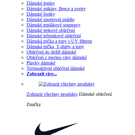
Dámské legíny
Dámské mikiny, fleece a svetry
Dámské šortky
Dámské sportovní prádlo
Dámské teplákové soupravy
Dámské trekové oblečení
Dámské tréninkové oblečení
Dámská trička a topy s UV filtrem
Dámská trička, T-shirty a topy
Oblečení do deště dámské
Oblečení z merino vlny dámské
Plavky dámské
Termoaktivní oblečení dámské
Zobrazit více...
Zobrazit všechny produkty
Dámské oblečení
Značky