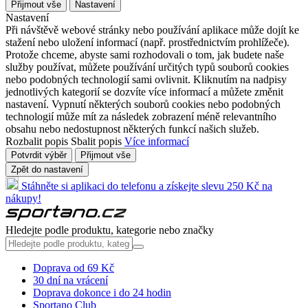
Přijmout vše
Nastavení
Nastavení
Při návštěvě webové stránky nebo používání aplikace může dojít ke
stažení nebo uložení informací (např. prostřednictvím prohlížeče).
Protože chceme, abyste sami rozhodovali o tom, jak budete naše
služby používat, můžete používání určitých typů souborů cookies
nebo podobných technologií sami ovlivnit. Kliknutím na nadpisy
jednotlivých kategorií se dozvíte více informací a můžete změnit
nastavení. Vypnutí některých souborů cookies nebo podobných
technologií může mít za následek zobrazení méně relevantního
obsahu nebo nedostupnost některých funkcí našich služeb.
Rozbalit popis
Sbalit popis
Více informací
Potvrdit výběr
Přijmout vše
Zpět do nastavení
Stáhněte si aplikaci do telefonu a získejte slevu 250 Kč na
nákupy!
Hledejte podle produktu, kategorie nebo značky
Doprava od 69 Kč
30 dní na vrácení
Doprava dokonce i do 24 hodin
Sportano Club