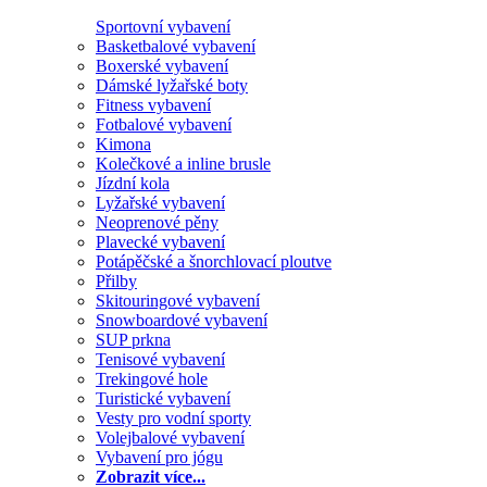
Sportovní vybavení
Basketbalové vybavení
Boxerské vybavení
Dámské lyžařské boty
Fitness vybavení
Fotbalové vybavení
Kimona
Kolečkové a inline brusle
Jízdní kola
Lyžařské vybavení
Neoprenové pěny
Plavecké vybavení
Potápěčské a šnorchlovací ploutve
Přilby
Skitouringové vybavení
Snowboardové vybavení
SUP prkna
Tenisové vybavení
Trekingové hole
Turistické vybavení
Vesty pro vodní sporty
Volejbalové vybavení
Vybavení pro jógu
Zobrazit více...