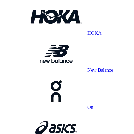
HOKA
New Balance
On