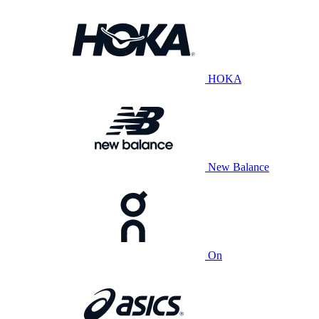
HOKA
New Balance
On