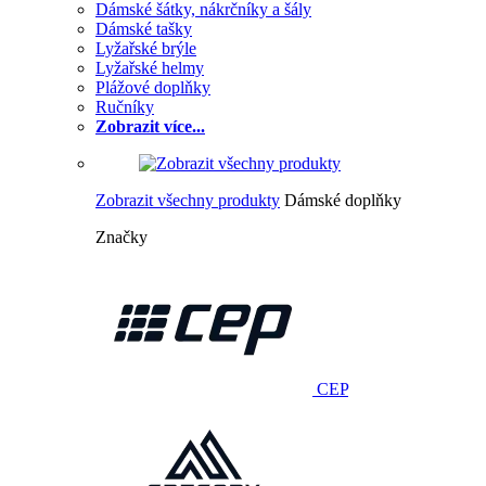
Dámské šátky, nákrčníky a šály
Dámské tašky
Lyžařské brýle
Lyžařské helmy
Plážové doplňky
Ručníky
Zobrazit více...
Zobrazit všechny produkty
Dámské doplňky
Značky
CEP