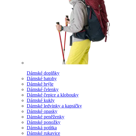
Dámské doplňky
Dámské batohy
Dámské brýle
Dámské čelenky
Dámské čepice a klobouky
Dámské kukly
Dámské ledvinky a kapsičky
Dámské opasky
Dámské peněženky
Dámské ponožky
Dámská potítka
Dámské rukavice