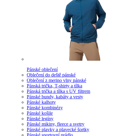
Pánské oblečení
Oblečení do deště pánské
Oblečení z merino vlny pánské
Pánská trička, T-shirty a tílka
Pánská trička a tílka s UV filtrem
Pánské bundy, kabáty a vesty
Pánské kalhoty
Pánské kombinézy
Pánské košile
Pánské legíny
Pánské mikiny, fleece a svetry
Pánské plavky a plavecké šortky
Pánské sportovní prádlo