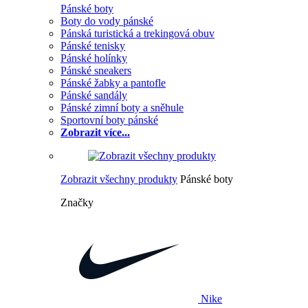
Pánské boty
Boty do vody pánské
Pánská turistická a trekingová obuv
Pánské tenisky
Pánské holínky
Pánské sneakers
Pánské žabky a pantofle
Pánské sandály
Pánské zimní boty a sněhule
Sportovní boty pánské
Zobrazit více...
Zobrazit všechny produkty
Pánské boty
Značky
Nike