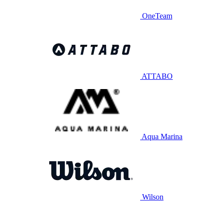
OneTeam
ATTABO
Aqua Marina
Wilson