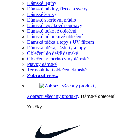
Dámské legíny
Dámské mikiny, fleece a svetry
Dámské šortky
Dámské sportovní prádlo
Dámské teplákové soupravy
Dámské trekové oblečení
Dámské tréninkové oblečení
Dámská trička a topy s UV filtrem
Dámská trička, T-shirty a topy
Oblečení do deště dámské
Oblečení z merino vlny dámské
Plavky dámské
Termoaktivní oblečení dámské
Zobrazit více...
Zobrazit všechny produkty
Dámské oblečení
Značky