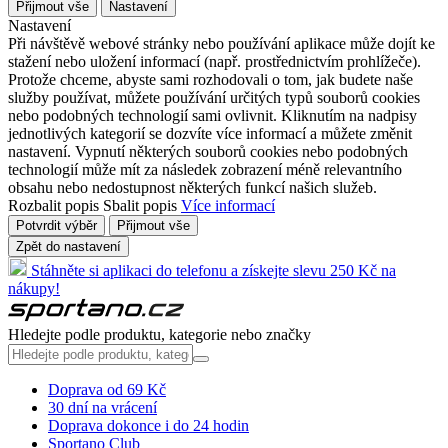
Přijmout vše
Nastavení
Nastavení
Při návštěvě webové stránky nebo používání aplikace může dojít ke
stažení nebo uložení informací (např. prostřednictvím prohlížeče).
Protože chceme, abyste sami rozhodovali o tom, jak budete naše
služby používat, můžete používání určitých typů souborů cookies
nebo podobných technologií sami ovlivnit. Kliknutím na nadpisy
jednotlivých kategorií se dozvíte více informací a můžete změnit
nastavení. Vypnutí některých souborů cookies nebo podobných
technologií může mít za následek zobrazení méně relevantního
obsahu nebo nedostupnost některých funkcí našich služeb.
Rozbalit popis
Sbalit popis
Více informací
Potvrdit výběr
Přijmout vše
Zpět do nastavení
Stáhněte si aplikaci do telefonu a získejte slevu 250 Kč na
nákupy!
Hledejte podle produktu, kategorie nebo značky
Doprava od 69 Kč
30 dní na vrácení
Doprava dokonce i do 24 hodin
Sportano Club