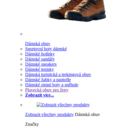
Dámská obuv
Sportovní boty dámské
Dámské holínky
Dámské sandály
Dámské sneakers
Dámské tenisky
Dámská turistická a trekingová obuv
Dámské žabky a pantofle
Dámské zimní boty a sněhule
Plavecká obuv pro ženy
Zobrazit více...
Zobrazit všechny produkty
Dámská obuv
Značky