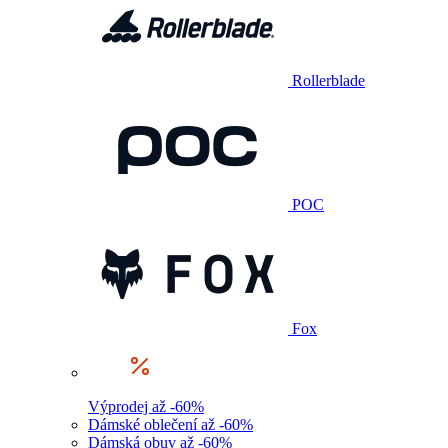
Rollerblade
POC
Fox
Výprodej až -60%
Dámské oblečení až -60%
Dámská obuv až -60%