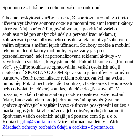
Sportano.cz - Dbáme na ochranu vašeho soukromí
Chceme poskytovat služby na nejvyšší sportovní úrovni. Za tímto
účelem využíváme soubory cookie a mobilní reklamní identifikátory,
které zajišťují správné fungování webu, a po získání vašeho
souhlasu také pro analytické účely a personalizaci reklam, tj.
zobrazování personalizovaného obsahu a reklam přizpůsobených
vašim zájmům a měření jejich účinnosti. Soubory cookie a mobilní
reklamní identifikátory mohou být využívány jak pro
personalizované, tak i nepersonalizované reklamní aktivity - v
závislosti na souhlasu, který jste udělili. Pokud kliknete na „Přijmout
vše“, vyjádříte souhlas se zpracováním vašich osobních údajů
společností SPORTANO.COM Sp. z o.o. a jejími důvěryhodnými
partnery, včetně personalizace reklam zobrazovaných na webu i
mimo něj. Pokud nechcete udělit souhlas, chcete omezit jeho rozsah
nebo odvolat již udělený souhlas, přejděte do „Nastavení“. V
rozsahu, v jakém budou soubory cookie obsahovat vaše osobní
údaje, bude základem pro jejich zpracování oprávněný zájem
správce spočívající v zajištění vysoké úrovně poskytování služeb a
marketingových aktivit správce a jeho důvěryhodných partnerů.
Správcem vašich osobních údajů je Sportano.com Sp. z o.o.
Kontakt:
gdpr@sportano.cz
. Více informací najdete v našich
Zásadách ochrany osobních údajů a cookies - Sportano.cz
.