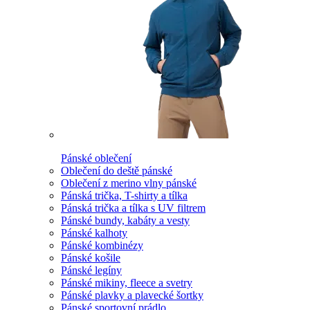
Pánské oblečení
Oblečení do deště pánské
Oblečení z merino vlny pánské
Pánská trička, T-shirty a tílka
Pánská trička a tílka s UV filtrem
Pánské bundy, kabáty a vesty
Pánské kalhoty
Pánské kombinézy
Pánské košile
Pánské legíny
Pánské mikiny, fleece a svetry
Pánské plavky a plavecké šortky
Pánské sportovní prádlo