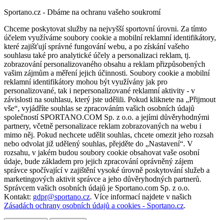
Sportano.cz - Dbáme na ochranu vašeho soukromí
Chceme poskytovat služby na nejvyšší sportovní úrovni. Za tímto
účelem využíváme soubory cookie a mobilní reklamní identifikátory,
které zajišťují správné fungování webu, a po získání vašeho
souhlasu také pro analytické účely a personalizaci reklam, tj.
zobrazování personalizovaného obsahu a reklam přizpůsobených
vašim zájmům a měření jejich účinnosti. Soubory cookie a mobilní
reklamní identifikátory mohou být využívány jak pro
personalizované, tak i nepersonalizované reklamní aktivity - v
závislosti na souhlasu, který jste udělili. Pokud kliknete na „Přijmout
vše“, vyjádříte souhlas se zpracováním vašich osobních údajů
společností SPORTANO.COM Sp. z o.o. a jejími důvěryhodnými
partnery, včetně personalizace reklam zobrazovaných na webu i
mimo něj. Pokud nechcete udělit souhlas, chcete omezit jeho rozsah
nebo odvolat již udělený souhlas, přejděte do „Nastavení“. V
rozsahu, v jakém budou soubory cookie obsahovat vaše osobní
údaje, bude základem pro jejich zpracování oprávněný zájem
správce spočívající v zajištění vysoké úrovně poskytování služeb a
marketingových aktivit správce a jeho důvěryhodných partnerů.
Správcem vašich osobních údajů je Sportano.com Sp. z o.o.
Kontakt:
gdpr@sportano.cz
. Více informací najdete v našich
Zásadách ochrany osobních údajů a cookies - Sportano.cz
.