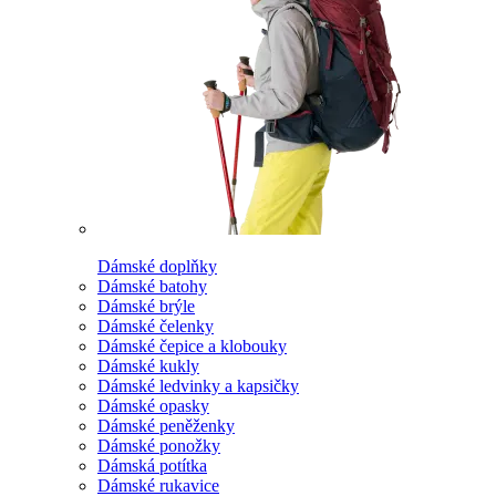
Dámské doplňky
Dámské batohy
Dámské brýle
Dámské čelenky
Dámské čepice a klobouky
Dámské kukly
Dámské ledvinky a kapsičky
Dámské opasky
Dámské peněženky
Dámské ponožky
Dámská potítka
Dámské rukavice