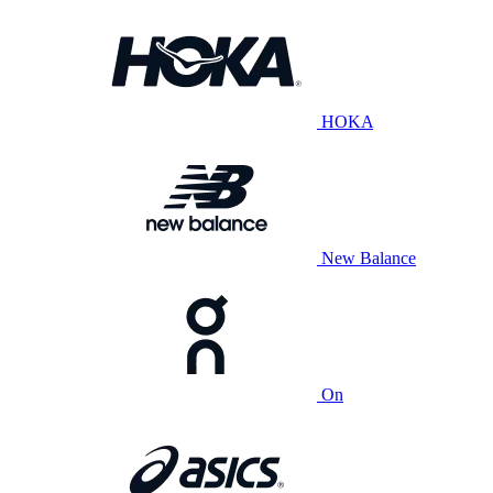
HOKA
New Balance
On