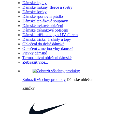
Dámské legíny
Dámské mikiny, fleece a svetry
Dámské šortky
Dámské sportovní prádlo
Dámské teplákové soupravy
Dámské trekové oblečení
Dámské tréninkové oblečení
Dámská trička a topy s UV filtrem
Dámská trička, T-shirty a topy
Oblečení do deště dámské
Oblečení z merino vlny dámské
Plavky dámské
Termoaktivní oblečení dámské
Zobrazit více...
Zobrazit všechny produkty
Dámské oblečení
Značky