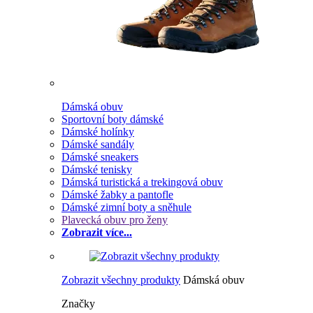
Dámská obuv
Sportovní boty dámské
Dámské holínky
Dámské sandály
Dámské sneakers
Dámské tenisky
Dámská turistická a trekingová obuv
Dámské žabky a pantofle
Dámské zimní boty a sněhule
Plavecká obuv pro ženy
Zobrazit více...
Zobrazit všechny produkty
Dámská obuv
Značky