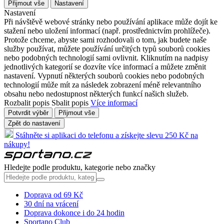
Přijmout vše
Nastavení
Nastavení
Při návštěvě webové stránky nebo používání aplikace může dojít ke
stažení nebo uložení informací (např. prostřednictvím prohlížeče).
Protože chceme, abyste sami rozhodovali o tom, jak budete naše
služby používat, můžete používání určitých typů souborů cookies
nebo podobných technologií sami ovlivnit. Kliknutím na nadpisy
jednotlivých kategorií se dozvíte více informací a můžete změnit
nastavení. Vypnutí některých souborů cookies nebo podobných
technologií může mít za následek zobrazení méně relevantního
obsahu nebo nedostupnost některých funkcí našich služeb.
Rozbalit popis
Sbalit popis
Více informací
Potvrdit výběr
Přijmout vše
Zpět do nastavení
Stáhněte si aplikaci do telefonu a získejte slevu 250 Kč na
nákupy!
Hledejte podle produktu, kategorie nebo značky
Doprava od 69 Kč
30 dní na vrácení
Doprava dokonce i do 24 hodin
Sportano Club