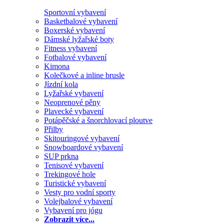
Sportovní vybavení
Basketbalové vybavení
Boxerské vybavení
Dámské lyžařské boty
Fitness vybavení
Fotbalové vybavení
Kimona
Kolečkové a inline brusle
Jízdní kola
Lyžařské vybavení
Neoprenové pěny
Plavecké vybavení
Potápěčské a šnorchlovací ploutve
Přilby
Skitouringové vybavení
Snowboardové vybavení
SUP prkna
Tenisové vybavení
Trekingové hole
Turistické vybavení
Vesty pro vodní sporty
Volejbalové vybavení
Vybavení pro jógu
Zobrazit více...