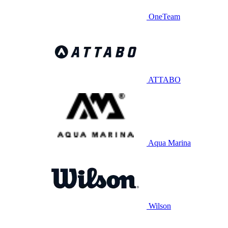
OneTeam
ATTABO
Aqua Marina
Wilson