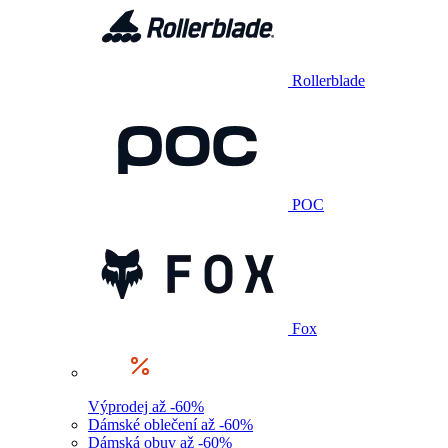
Rollerblade
POC
Fox
Výprodej až -60%
Dámské oblečení až -60%
Dámská obuv až -60%