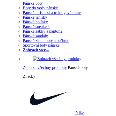
Pánské boty
Boty do vody pánské
Pánská turistická a trekingová obuv
Pánské tenisky
Pánské holínky
Pánské sneakers
Pánské žabky a pantofle
Pánské sandály
Pánské zimní boty a sněhule
Sportovní boty pánské
Zobrazit více...
Zobrazit všechny produkty
Pánské boty
Značky
Nike