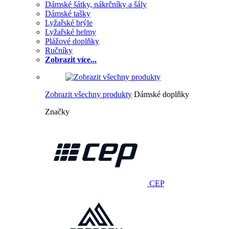
Dámské šátky, nákrčníky a šály
Dámské tašky
Lyžařské brýle
Lyžařské helmy
Plážové doplňky
Ručníky
Zobrazit více...
Zobrazit všechny produkty
Dámské doplňky
Značky
CEP