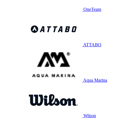
OneTeam
ATTABO
Aqua Marina
Wilson