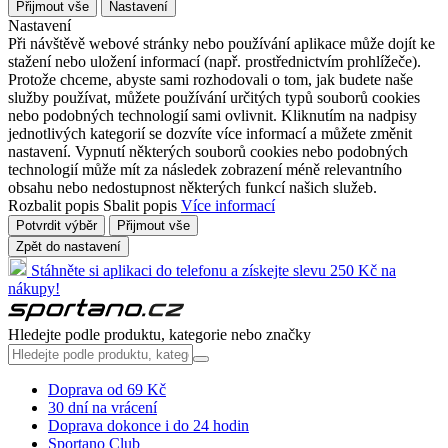
Přijmout vše
Nastavení
Nastavení
Při návštěvě webové stránky nebo používání aplikace může dojít ke
stažení nebo uložení informací (např. prostřednictvím prohlížeče).
Protože chceme, abyste sami rozhodovali o tom, jak budete naše
služby používat, můžete používání určitých typů souborů cookies
nebo podobných technologií sami ovlivnit. Kliknutím na nadpisy
jednotlivých kategorií se dozvíte více informací a můžete změnit
nastavení. Vypnutí některých souborů cookies nebo podobných
technologií může mít za následek zobrazení méně relevantního
obsahu nebo nedostupnost některých funkcí našich služeb.
Rozbalit popis
Sbalit popis
Více informací
Potvrdit výběr
Přijmout vše
Zpět do nastavení
Stáhněte si aplikaci do telefonu a získejte slevu 250 Kč na
nákupy!
Hledejte podle produktu, kategorie nebo značky
Doprava od 69 Kč
30 dní na vrácení
Doprava dokonce i do 24 hodin
Sportano Club