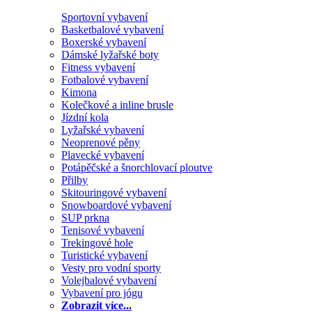
Sportovní vybavení
Basketbalové vybavení
Boxerské vybavení
Dámské lyžařské boty
Fitness vybavení
Fotbalové vybavení
Kimona
Kolečkové a inline brusle
Jízdní kola
Lyžařské vybavení
Neoprenové pěny
Plavecké vybavení
Potápěčské a šnorchlovací ploutve
Přilby
Skitouringové vybavení
Snowboardové vybavení
SUP prkna
Tenisové vybavení
Trekingové hole
Turistické vybavení
Vesty pro vodní sporty
Volejbalové vybavení
Vybavení pro jógu
Zobrazit více...