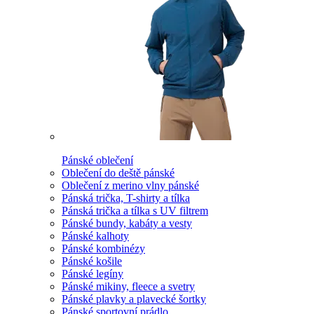
Pánské oblečení
Oblečení do deště pánské
Oblečení z merino vlny pánské
Pánská trička, T-shirty a tílka
Pánská trička a tílka s UV filtrem
Pánské bundy, kabáty a vesty
Pánské kalhoty
Pánské kombinézy
Pánské košile
Pánské legíny
Pánské mikiny, fleece a svetry
Pánské plavky a plavecké šortky
Pánské sportovní prádlo