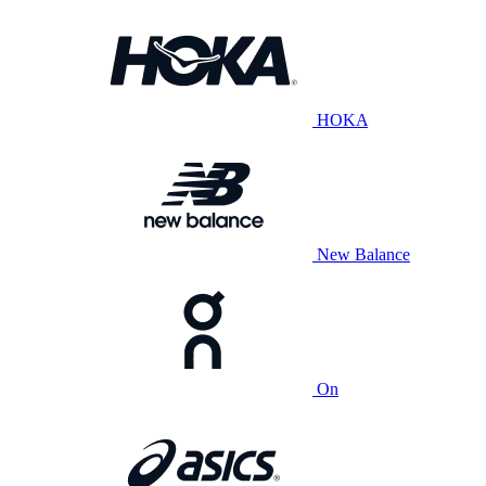
HOKA
New Balance
On