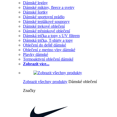
Dámské legíny
Dámské mikiny, fleece a svetry
Dámské šortky
Dámské sportovní prádlo
Dámské teplákové soupravy
Dámské trekové oblečení
Dámské tréninkové oblečení
Dámská trička a topy s UV filtrem
Dámská trička, T-shirty a topy
Oblečení do deště dámské
Oblečení z merino vlny dámské
Plavky dámské
Termoaktivní oblečení dámské
Zobrazit více...
Zobrazit všechny produkty
Dámské oblečení
Značky