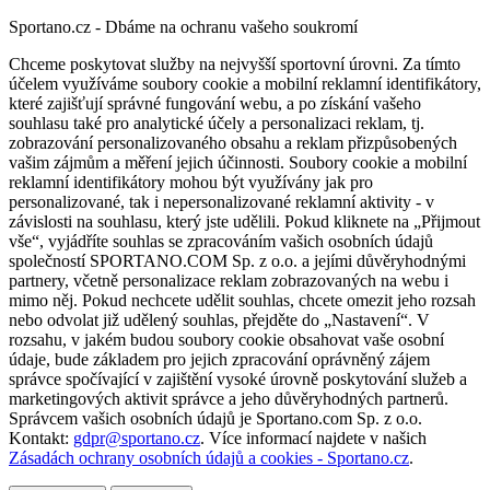
Sportano.cz - Dbáme na ochranu vašeho soukromí
Chceme poskytovat služby na nejvyšší sportovní úrovni. Za tímto
účelem využíváme soubory cookie a mobilní reklamní identifikátory,
které zajišťují správné fungování webu, a po získání vašeho
souhlasu také pro analytické účely a personalizaci reklam, tj.
zobrazování personalizovaného obsahu a reklam přizpůsobených
vašim zájmům a měření jejich účinnosti. Soubory cookie a mobilní
reklamní identifikátory mohou být využívány jak pro
personalizované, tak i nepersonalizované reklamní aktivity - v
závislosti na souhlasu, který jste udělili. Pokud kliknete na „Přijmout
vše“, vyjádříte souhlas se zpracováním vašich osobních údajů
společností SPORTANO.COM Sp. z o.o. a jejími důvěryhodnými
partnery, včetně personalizace reklam zobrazovaných na webu i
mimo něj. Pokud nechcete udělit souhlas, chcete omezit jeho rozsah
nebo odvolat již udělený souhlas, přejděte do „Nastavení“. V
rozsahu, v jakém budou soubory cookie obsahovat vaše osobní
údaje, bude základem pro jejich zpracování oprávněný zájem
správce spočívající v zajištění vysoké úrovně poskytování služeb a
marketingových aktivit správce a jeho důvěryhodných partnerů.
Správcem vašich osobních údajů je Sportano.com Sp. z o.o.
Kontakt:
gdpr@sportano.cz
. Více informací najdete v našich
Zásadách ochrany osobních údajů a cookies - Sportano.cz
.