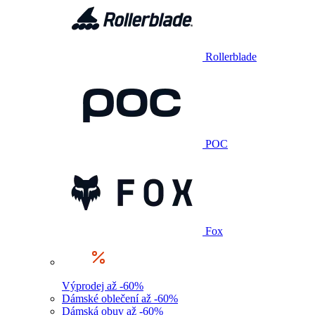
Rollerblade
POC
Fox
Výprodej až -60%
Dámské oblečení až -60%
Dámská obuv až -60%