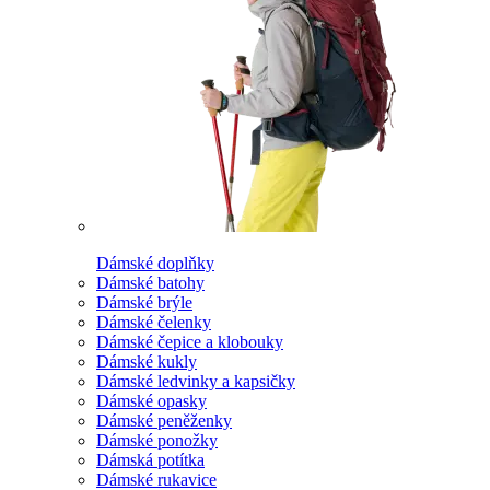
Dámské doplňky
Dámské batohy
Dámské brýle
Dámské čelenky
Dámské čepice a klobouky
Dámské kukly
Dámské ledvinky a kapsičky
Dámské opasky
Dámské peněženky
Dámské ponožky
Dámská potítka
Dámské rukavice