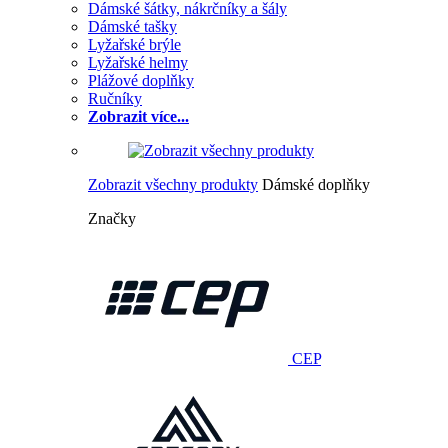
Dámské šátky, nákrčníky a šály
Dámské tašky
Lyžařské brýle
Lyžařské helmy
Plážové doplňky
Ručníky
Zobrazit více...
Zobrazit všechny produkty
Dámské doplňky
Značky
CEP