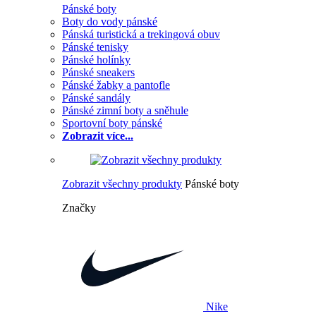
Pánské boty
Boty do vody pánské
Pánská turistická a trekingová obuv
Pánské tenisky
Pánské holínky
Pánské sneakers
Pánské žabky a pantofle
Pánské sandály
Pánské zimní boty a sněhule
Sportovní boty pánské
Zobrazit více...
Zobrazit všechny produkty
Pánské boty
Značky
Nike