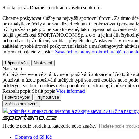
Sportano.cz - Dbáme na ochranu vašeho soukromí
Chceme poskytovat služby na nejvyšší sportovní úrovni. Za tímto účel
pro analytické účely a personalizaci reklam, tj. zobrazování person
být využívány jak pro personalizované, tak i nepersonalizované reklamn
údajů společností SPORTANO.COM Sp. z o.o. a jejími důvěryhodnými 
nebo odvolat již udělený souhlas, přejděte do „Nastavení“. V rozsah
zajištění vysoké úrovně poskytování služeb a marketingových aktivit
informací najdete v našich
Zásadách ochrany osobních údajů a cookie
Přijmout vše
Nastavení
Nastavení
Při návštěvě webové stránky nebo používání aplikace může dojít ke st
používat, můžete používání určitých typů souborů cookies nebo podobn
některých souborů cookies nebo podobných technologií může mít za n
Rozbalit popis
Sbalit popis
Více informací
Potvrdit výběr
Přijmout vše
Zpět do nastavení
Stáhněte si aplikaci do telefonu a získejte slevu 250 Kč na nákupy
Hledejte podle produktu, kategorie nebo značky
Doprava od 69 Kč