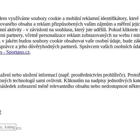
em využíváme soubory cookie a mobilní reklamní identifikátory, které 
alizovaného obsahu a reklam přizpůsobených vašim zájmům a měření jeji
í aktivity - v závislosti na souhlasu, který jste udělili. Pokud kliknet
partnery, včetně personalizace reklam zobrazovaných na webu i mimo 
u, v jakém budou soubory cookie obsahovat vaše osobní údaje, bude zák
 správce a jeho důvěryhodných partnerů. Správcem vašich osobních úda
s - Sportano.cz
.
ažení nebo uložení informací (např. prostřednictvím prohlížeče). Proto
ých technologií sami ovlivnit. Kliknutím na nadpisy jednotlivých kate
ásledek zobrazení méně relevantního obsahu nebo nedostupnost někter
!