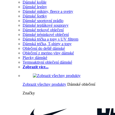
Dámské košile
Dámské legíny
Dámské mikiny, fleece a svetry
Dámské šortky
Dámské sportovní prádlo
Dámské teplákové soupravy
Dámské trekové oblečení
Dámské tréninkové oblečení
Dámská trička a topy s UV filtrem
Dámská trička, T-shirty a topy
Oblečení do deště dámské
Oblečení z merino vlny dámské
Plavky dámské
Termoaktivní oblečení dámské
Zobrazit více...
Zobrazit všechny produkty
Dámské oblečení
Značky