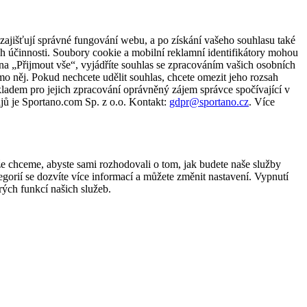
zajišťují správné fungování webu, a po získání vašeho souhlasu také
ch účinnosti. Soubory cookie a mobilní reklamní identifikátory mohou
e na „Přijmout vše“, vyjádříte souhlas se zpracováním vašich osobních
něj. Pokud nechcete udělit souhlas, chcete omezit jeho rozsah
ladem pro jejich zpracování oprávněný zájem správce spočívající v
jů je Sportano.com Sp. z o.o. Kontakt:
gdpr@sportano.cz
. Více
že chceme, abyste sami rozhodovali o tom, jak budete naše služby
gorií se dozvíte více informací a můžete změnit nastavení. Vypnutí
ých funkcí našich služeb.