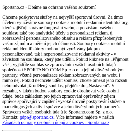
Sportano.cz - Dbáme na ochranu vašeho soukromí
Chceme poskytovat služby na nejvyšší sportovní úrovni. Za tímto
účelem využíváme soubory cookie a mobilní reklamní identifikátory,
které zajišťují správné fungování webu, a po získání vašeho
souhlasu také pro analytické účely a personalizaci reklam, tj.
zobrazování personalizovaného obsahu a reklam přizpůsobených
vašim zájmům a měření jejich účinnosti. Soubory cookie a mobilní
reklamní identifikátory mohou být využívány jak pro
personalizované, tak i nepersonalizované reklamní aktivity - v
závislosti na souhlasu, který jste udělili. Pokud kliknete na „Přijmout
vše“, vyjádříte souhlas se zpracováním vašich osobních údajů
společností SPORTANO.COM Sp. z o.o. a jejími důvěryhodnými
partnery, včetně personalizace reklam zobrazovaných na webu i
mimo něj. Pokud nechcete udělit souhlas, chcete omezit jeho rozsah
nebo odvolat již udělený souhlas, přejděte do „Nastavení“. V
rozsahu, v jakém budou soubory cookie obsahovat vaše osobní
údaje, bude základem pro jejich zpracování oprávněný zájem
správce spočívající v zajištění vysoké úrovně poskytování služeb a
marketingových aktivit správce a jeho důvěryhodných partnerů.
Správcem vašich osobních údajů je Sportano.com Sp. z o.o.
Kontakt:
gdpr@sportano.cz
. Více informací najdete v našich
Zásadách ochrany osobních údajů a cookies - Sportano.cz
.