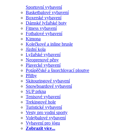
Sportovní vybavení
Basketbalové vybavení
Boxerské vybavení
Dámské lyžařské boty
Fitness vybavení
Fotbalové vybavení
Kimona
Kolečkové a inline brusle
Jízdní kola
Lyžařské vybavení
Neoprenové pěny
Plavecké vybavení
Potápěčské a šnorchlovací ploutve
Přilby
Skitouringové vybavení
Snowboardové vybavení
SUP prkna
Tenisové vybavení
Trekingové hole
Turistické vybavení
Vesty pro vodní sporty
Volejbalové vybavení
Vybavení pro jógu
Zobrazit více...