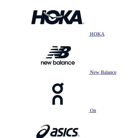
HOKA
New Balance
On