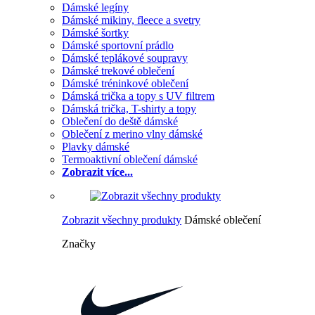
Dámské legíny
Dámské mikiny, fleece a svetry
Dámské šortky
Dámské sportovní prádlo
Dámské teplákové soupravy
Dámské trekové oblečení
Dámské tréninkové oblečení
Dámská trička a topy s UV filtrem
Dámská trička, T-shirty a topy
Oblečení do deště dámské
Oblečení z merino vlny dámské
Plavky dámské
Termoaktivní oblečení dámské
Zobrazit více...
Zobrazit všechny produkty
Dámské oblečení
Značky