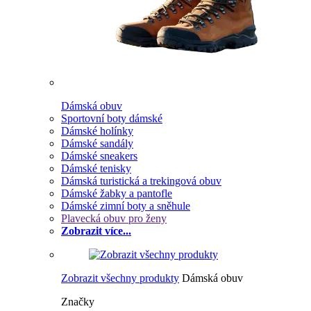
Dámská obuv
Sportovní boty dámské
Dámské holínky
Dámské sandály
Dámské sneakers
Dámské tenisky
Dámská turistická a trekingová obuv
Dámské žabky a pantofle
Dámské zimní boty a sněhule
Plavecká obuv pro ženy
Zobrazit více...
Zobrazit všechny produkty
Dámská obuv
Značky