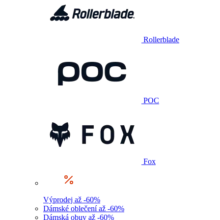
Rollerblade
POC
Fox
Výprodej až -60%
Dámské oblečení až -60%
Dámská obuv až -60%