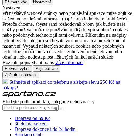
Přijmout vše
Nastavení
Nastavení
Při návštěvě webové stránky nebo používání aplikace může dojít ke
stažení nebo uložení informací (např. prostřednictvím prohlížeče).
Protože chceme, abyste sami rozhodovali o tom, jak budete naše
služby používat, můžete používání určitých typů souborů cookies
nebo podobných technologií sami ovlivnit. Kliknutím na nadpisy
jednotlivých kategorií se dozvíte více informací a můžete změnit
nastavení. Vypnutí některých souborů cookies nebo podobných
technologií může mít za následek zobrazení méně relevantního
obsahu nebo nedostupnost některých funkcí našich služeb.
Rozbalit popis
Sbalit popis
Více informací
Potvrdit výběr
Přijmout vše
Zpět do nastavení
Stáhněte si aplikaci do telefonu a získejte slevu 250 Kč na
nákupy!
Hledejte podle produktu, kategorie nebo značky
Doprava od 69 Kč
30 dní na vrácení
Doprava dokonce i do 24 hodin
Sportano Club