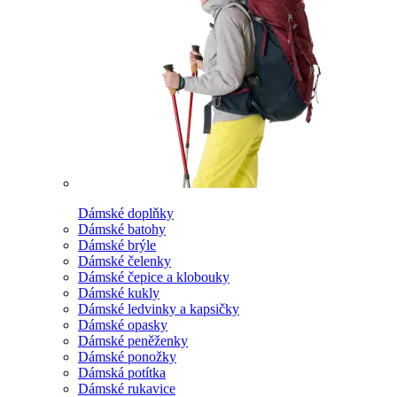
Dámské doplňky
Dámské batohy
Dámské brýle
Dámské čelenky
Dámské čepice a klobouky
Dámské kukly
Dámské ledvinky a kapsičky
Dámské opasky
Dámské peněženky
Dámské ponožky
Dámská potítka
Dámské rukavice