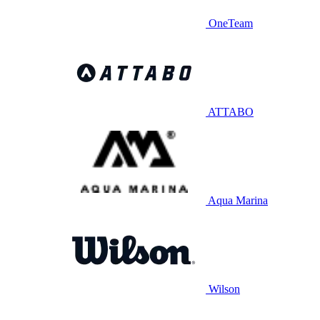
OneTeam
ATTABO
Aqua Marina
Wilson