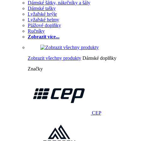
Dámské šátky, nákrčníky a šály
Dámské tašky
Lyžařské brýle
Lyžařské helmy
Plážové doplňky
Ručníky
Zobrazit více...
Zobrazit všechny produkty
Dámské doplňky
Značky
CEP