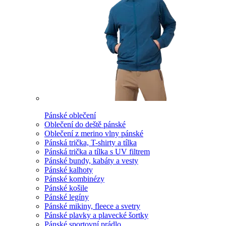
Pánské oblečení
Oblečení do deště pánské
Oblečení z merino vlny pánské
Pánská trička, T-shirty a tílka
Pánská trička a tílka s UV filtrem
Pánské bundy, kabáty a vesty
Pánské kalhoty
Pánské kombinézy
Pánské košile
Pánské legíny
Pánské mikiny, fleece a svetry
Pánské plavky a plavecké šortky
Pánské sportovní prádlo