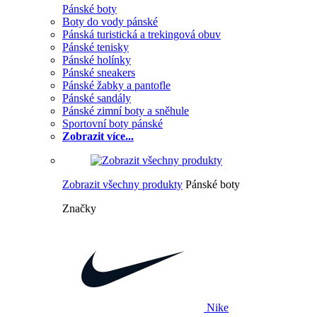
Pánské boty
Boty do vody pánské
Pánská turistická a trekingová obuv
Pánské tenisky
Pánské holínky
Pánské sneakers
Pánské žabky a pantofle
Pánské sandály
Pánské zimní boty a sněhule
Sportovní boty pánské
Zobrazit více...
Zobrazit všechny produkty
Pánské boty
Značky
Nike