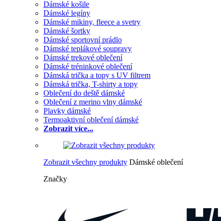
Dámské košile
Dámské legíny
Dámské mikiny, fleece a svetry
Dámské šortky
Dámské sportovní prádlo
Dámské teplákové soupravy
Dámské trekové oblečení
Dámské tréninkové oblečení
Dámská trička a topy s UV filtrem
Dámská trička, T-shirty a topy
Oblečení do deště dámské
Oblečení z merino vlny dámské
Plavky dámské
Termoaktivní oblečení dámské
Zobrazit více...
Zobrazit všechny produkty
Dámské oblečení
Značky