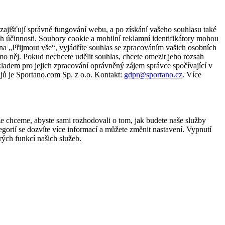
zajišťují správné fungování webu, a po získání vašeho souhlasu také
ch účinnosti. Soubory cookie a mobilní reklamní identifikátory mohou
e na „Přijmout vše“, vyjádříte souhlas se zpracováním vašich osobních
něj. Pokud nechcete udělit souhlas, chcete omezit jeho rozsah
ladem pro jejich zpracování oprávněný zájem správce spočívající v
jů je Sportano.com Sp. z o.o. Kontakt:
gdpr@sportano.cz
. Více
že chceme, abyste sami rozhodovali o tom, jak budete naše služby
gorií se dozvíte více informací a můžete změnit nastavení. Vypnutí
ých funkcí našich služeb.