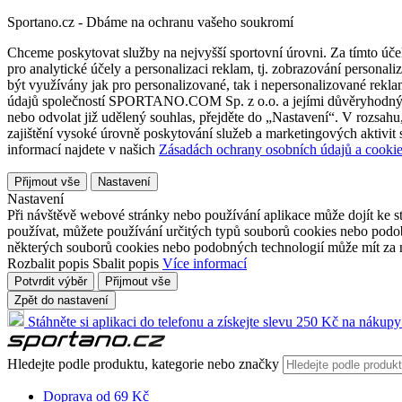
Sportano.cz - Dbáme na ochranu vašeho soukromí
Chceme poskytovat služby na nejvyšší sportovní úrovni. Za tímto účel
pro analytické účely a personalizaci reklam, tj. zobrazování person
být využívány jak pro personalizované, tak i nepersonalizované reklamn
údajů společností SPORTANO.COM Sp. z o.o. a jejími důvěryhodnými 
nebo odvolat již udělený souhlas, přejděte do „Nastavení“. V rozsah
zajištění vysoké úrovně poskytování služeb a marketingových aktivit
informací najdete v našich
Zásadách ochrany osobních údajů a cookie
Přijmout vše
Nastavení
Nastavení
Při návštěvě webové stránky nebo používání aplikace může dojít ke st
používat, můžete používání určitých typů souborů cookies nebo podobn
některých souborů cookies nebo podobných technologií může mít za n
Rozbalit popis
Sbalit popis
Více informací
Potvrdit výběr
Přijmout vše
Zpět do nastavení
Stáhněte si aplikaci do telefonu a získejte slevu 250 Kč na nákupy
Hledejte podle produktu, kategorie nebo značky
Doprava od 69 Kč