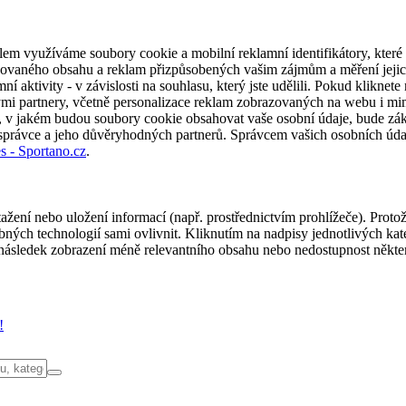
em využíváme soubory cookie a mobilní reklamní identifikátory, které 
alizovaného obsahu a reklam přizpůsobených vašim zájmům a měření jeji
í aktivity - v závislosti na souhlasu, který jste udělili. Pokud kliknet
partnery, včetně personalizace reklam zobrazovaných na webu i mimo 
u, v jakém budou soubory cookie obsahovat vaše osobní údaje, bude zák
 správce a jeho důvěryhodných partnerů. Správcem vašich osobních úda
s - Sportano.cz
.
ažení nebo uložení informací (např. prostřednictvím prohlížeče). Proto
ých technologií sami ovlivnit. Kliknutím na nadpisy jednotlivých kate
ásledek zobrazení méně relevantního obsahu nebo nedostupnost někter
!