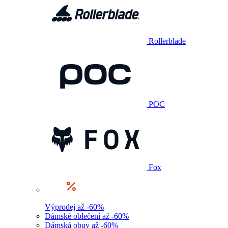
Rollerblade
POC
Fox
Výprodej až -60%
Dámské oblečení až -60%
Dámská obuv až -60%