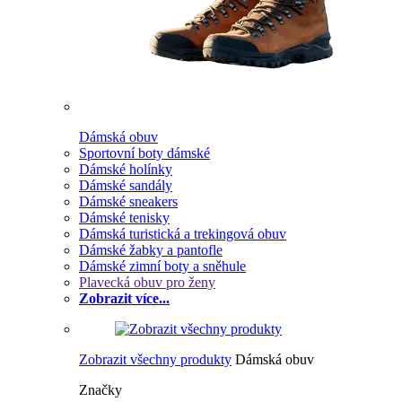
Dámská obuv
Sportovní boty dámské
Dámské holínky
Dámské sandály
Dámské sneakers
Dámské tenisky
Dámská turistická a trekingová obuv
Dámské žabky a pantofle
Dámské zimní boty a sněhule
Plavecká obuv pro ženy
Zobrazit více...
Zobrazit všechny produkty
Dámská obuv
Značky