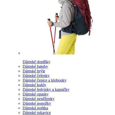
Dámské doplňky
Dámské batohy
Dámské brýle
Dámské čelenky
Dámské čepice a klobouky
Dámské kukly
Dámské ledvinky a kapsičky
Dámské opasky
Dámské peněženky
Dámské ponožky
Dámská potítka
Dámské rukavice