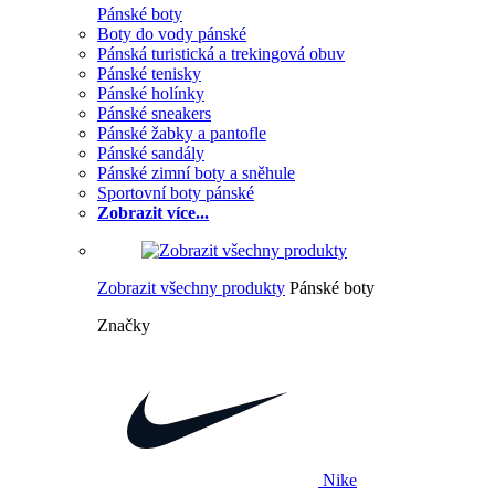
Pánské boty
Boty do vody pánské
Pánská turistická a trekingová obuv
Pánské tenisky
Pánské holínky
Pánské sneakers
Pánské žabky a pantofle
Pánské sandály
Pánské zimní boty a sněhule
Sportovní boty pánské
Zobrazit více...
Zobrazit všechny produkty
Pánské boty
Značky
Nike