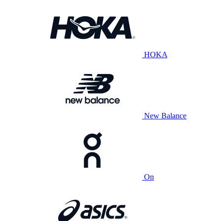
HOKA
New Balance
On