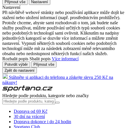
Přijmout vše
Nastavení
Nastavení
Při návštěvě webové stránky nebo používání aplikace může dojít ke
stažení nebo uložení informací (např. prostřednictvím prohlížeče).
Protože chceme, abyste sami rozhodovali o tom, jak budete naše
služby používat, můžete používání určitých typů souborů cookies
nebo podobných technologií sami ovlivnit. Kliknutím na nadpisy
jednotlivých kategorií se dozvíte více informací a můžete změnit
nastavení. Vypnutí některých souborů cookies nebo podobných
technologií může mít za následek zobrazení méně relevantního
obsahu nebo nedostupnost některých funkcí našich služeb.
Rozbalit popis
Sbalit popis
Více informací
Potvrdit výběr
Přijmout vše
Zpět do nastavení
Stáhněte si aplikaci do telefonu a získejte slevu 250 Kč na
nákupy!
Hledejte podle produktu, kategorie nebo značky
Doprava od 69 Kč
30 dní na vrácení
Doprava dokonce i do 24 hodin
Sportano Club