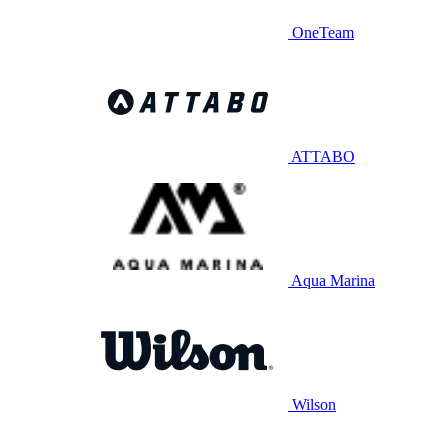
OneTeam
ATTABO
Aqua Marina
Wilson