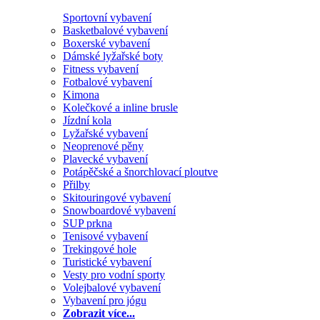
Sportovní vybavení
Basketbalové vybavení
Boxerské vybavení
Dámské lyžařské boty
Fitness vybavení
Fotbalové vybavení
Kimona
Kolečkové a inline brusle
Jízdní kola
Lyžařské vybavení
Neoprenové pěny
Plavecké vybavení
Potápěčské a šnorchlovací ploutve
Přilby
Skitouringové vybavení
Snowboardové vybavení
SUP prkna
Tenisové vybavení
Trekingové hole
Turistické vybavení
Vesty pro vodní sporty
Volejbalové vybavení
Vybavení pro jógu
Zobrazit více...