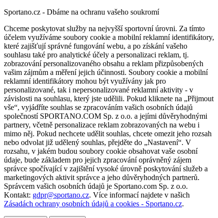
Sportano.cz - Dbáme na ochranu vašeho soukromí
Chceme poskytovat služby na nejvyšší sportovní úrovni. Za tímto
účelem využíváme soubory cookie a mobilní reklamní identifikátory,
které zajišťují správné fungování webu, a po získání vašeho
souhlasu také pro analytické účely a personalizaci reklam, tj.
zobrazování personalizovaného obsahu a reklam přizpůsobených
vašim zájmům a měření jejich účinnosti. Soubory cookie a mobilní
reklamní identifikátory mohou být využívány jak pro
personalizované, tak i nepersonalizované reklamní aktivity - v
závislosti na souhlasu, který jste udělili. Pokud kliknete na „Přijmout
vše“, vyjádříte souhlas se zpracováním vašich osobních údajů
společností SPORTANO.COM Sp. z o.o. a jejími důvěryhodnými
partnery, včetně personalizace reklam zobrazovaných na webu i
mimo něj. Pokud nechcete udělit souhlas, chcete omezit jeho rozsah
nebo odvolat již udělený souhlas, přejděte do „Nastavení“. V
rozsahu, v jakém budou soubory cookie obsahovat vaše osobní
údaje, bude základem pro jejich zpracování oprávněný zájem
správce spočívající v zajištění vysoké úrovně poskytování služeb a
marketingových aktivit správce a jeho důvěryhodných partnerů.
Správcem vašich osobních údajů je Sportano.com Sp. z o.o.
Kontakt:
gdpr@sportano.cz
. Více informací najdete v našich
Zásadách ochrany osobních údajů a cookies - Sportano.cz
.