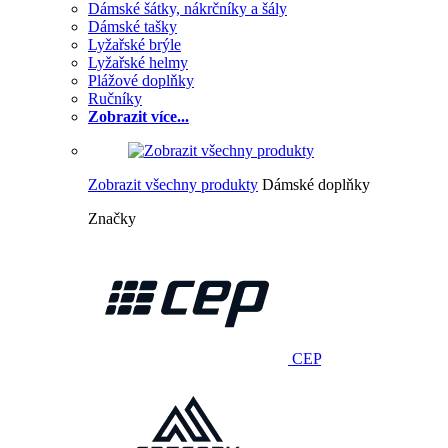
Dámské šátky, nákrčníky a šály
Dámské tašky
Lyžařské brýle
Lyžařské helmy
Plážové doplňky
Ručníky
Zobrazit více...
Zobrazit všechny produkty
Dámské doplňky
Značky
CEP