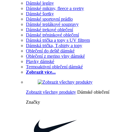
Dámské legíny
Dámské mikiny, fleece a svetry
Dámské šortky
Dámské sportovní prádlo
Dámské teplákové soupravy
Dámské trekové oblečení
Dámské tréninkové oblečení
Dámská trička a topy s UV filtrem
Dámská trička, T-shirty a topy
Oblečení do deště dámské
Oblečení z merino vlny dámské
Plavky dámské
Termoaktivní oblečení dámské
Zobrazit více...
Zobrazit všechny produkty
Dámské oblečení
Značky