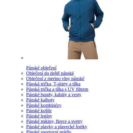
Pánské oblečení
Oblečení do deště pánské
Oblečení z merino vlny pánské
Pánská trička, T-shirty a tílka
Pánská trička a tílka s UV filtrem
Pánské bundy, kabáty a vesty
Pánské kalhoty
Pánské kombinézy
Pánské košile
Pánské legíny
Pánské mikiny, fleece a svetry
Pánské plavky a plavecké šortky
Pánské sportovní prádlo