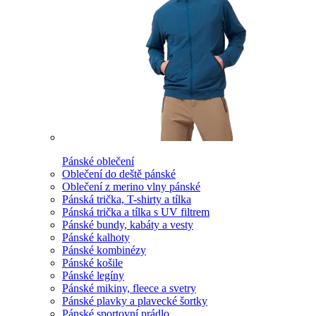
Pánské oblečení
Oblečení do deště pánské
Oblečení z merino vlny pánské
Pánská trička, T-shirty a tílka
Pánská trička a tílka s UV filtrem
Pánské bundy, kabáty a vesty
Pánské kalhoty
Pánské kombinézy
Pánské košile
Pánské legíny
Pánské mikiny, fleece a svetry
Pánské plavky a plavecké šortky
Pánské sportovní prádlo