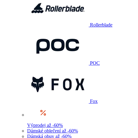
Rollerblade
POC
Fox
Výprodej až -60%
Dámské oblečení až -60%
Dámská obuv až -60%