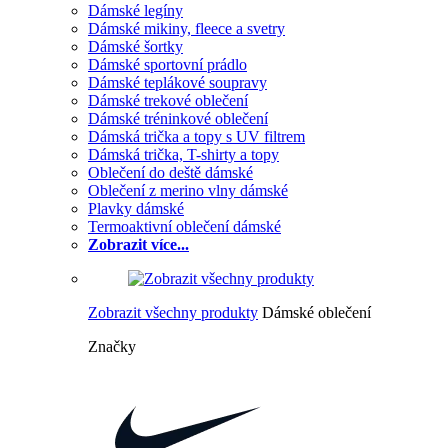
Dámské legíny
Dámské mikiny, fleece a svetry
Dámské šortky
Dámské sportovní prádlo
Dámské teplákové soupravy
Dámské trekové oblečení
Dámské tréninkové oblečení
Dámská trička a topy s UV filtrem
Dámská trička, T-shirty a topy
Oblečení do deště dámské
Oblečení z merino vlny dámské
Plavky dámské
Termoaktivní oblečení dámské
Zobrazit více...
Zobrazit všechny produkty
Dámské oblečení
Značky