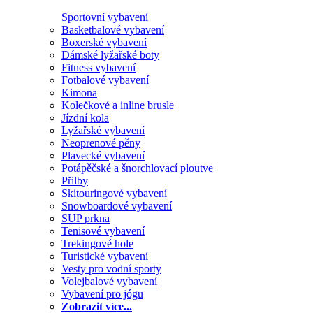
Sportovní vybavení
Basketbalové vybavení
Boxerské vybavení
Dámské lyžařské boty
Fitness vybavení
Fotbalové vybavení
Kimona
Kolečkové a inline brusle
Jízdní kola
Lyžařské vybavení
Neoprenové pěny
Plavecké vybavení
Potápěčské a šnorchlovací ploutve
Přilby
Skitouringové vybavení
Snowboardové vybavení
SUP prkna
Tenisové vybavení
Trekingové hole
Turistické vybavení
Vesty pro vodní sporty
Volejbalové vybavení
Vybavení pro jógu
Zobrazit více...