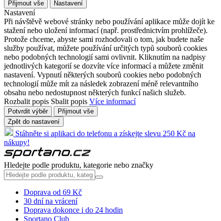
Přijmout vše
Nastavení
Nastavení
Při návštěvě webové stránky nebo používání aplikace může dojít ke
stažení nebo uložení informací (např. prostřednictvím prohlížeče).
Protože chceme, abyste sami rozhodovali o tom, jak budete naše
služby používat, můžete používání určitých typů souborů cookies
nebo podobných technologií sami ovlivnit. Kliknutím na nadpisy
jednotlivých kategorií se dozvíte více informací a můžete změnit
nastavení. Vypnutí některých souborů cookies nebo podobných
technologií může mít za následek zobrazení méně relevantního
obsahu nebo nedostupnost některých funkcí našich služeb.
Rozbalit popis
Sbalit popis
Více informací
Potvrdit výběr
Přijmout vše
Zpět do nastavení
Stáhněte si aplikaci do telefonu a získejte slevu 250 Kč na
nákupy!
Hledejte podle produktu, kategorie nebo značky
Doprava od 69 Kč
30 dní na vrácení
Doprava dokonce i do 24 hodin
Sportano Club