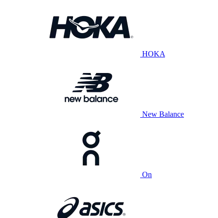
HOKA
New Balance
On