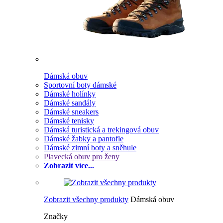
Dámská obuv
Sportovní boty dámské
Dámské holínky
Dámské sandály
Dámské sneakers
Dámské tenisky
Dámská turistická a trekingová obuv
Dámské žabky a pantofle
Dámské zimní boty a sněhule
Plavecká obuv pro ženy
Zobrazit více...
Zobrazit všechny produkty
Dámská obuv
Značky