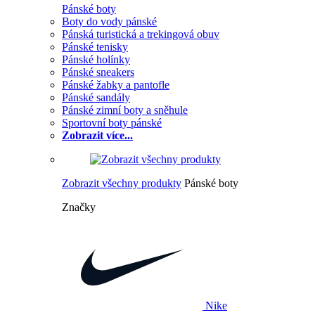
Pánské boty
Boty do vody pánské
Pánská turistická a trekingová obuv
Pánské tenisky
Pánské holínky
Pánské sneakers
Pánské žabky a pantofle
Pánské sandály
Pánské zimní boty a sněhule
Sportovní boty pánské
Zobrazit více...
Zobrazit všechny produkty
Pánské boty
Značky
Nike