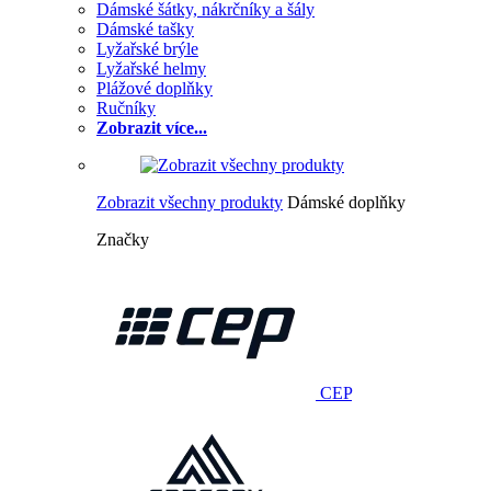
Dámské šátky, nákrčníky a šály
Dámské tašky
Lyžařské brýle
Lyžařské helmy
Plážové doplňky
Ručníky
Zobrazit více...
Zobrazit všechny produkty
Dámské doplňky
Značky
CEP