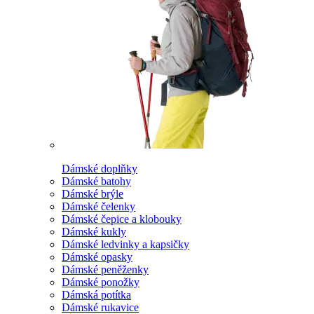
Dámské doplňky
Dámské batohy
Dámské brýle
Dámské čelenky
Dámské čepice a klobouky
Dámské kukly
Dámské ledvinky a kapsičky
Dámské opasky
Dámské peněženky
Dámské ponožky
Dámská potítka
Dámské rukavice