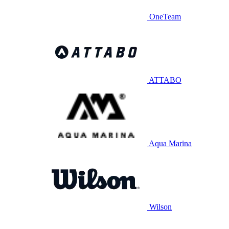
OneTeam
ATTABO
Aqua Marina
Wilson