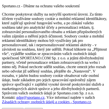
Sportano.cz - Dbáme na ochranu vašeho soukromí
Chceme poskytovat služby na nejvyšší sportovní úrovni. Za tímto
účelem využíváme soubory cookie a mobilní reklamní identifikátory,
které zajišťují správné fungování webu, a po získání vašeho
souhlasu také pro analytické účely a personalizaci reklam, tj.
zobrazování personalizovaného obsahu a reklam přizpůsobených
vašim zájmům a měření jejich účinnosti. Soubory cookie a mobilní
reklamní identifikátory mohou být využívány jak pro
personalizované, tak i nepersonalizované reklamní aktivity - v
závislosti na souhlasu, který jste udělili. Pokud kliknete na „Přijmout
vše“, vyjádříte souhlas se zpracováním vašich osobních údajů
společností SPORTANO.COM Sp. z o.o. a jejími důvěryhodnými
partnery, včetně personalizace reklam zobrazovaných na webu i
mimo něj. Pokud nechcete udělit souhlas, chcete omezit jeho rozsah
nebo odvolat již udělený souhlas, přejděte do „Nastavení“. V
rozsahu, v jakém budou soubory cookie obsahovat vaše osobní
údaje, bude základem pro jejich zpracování oprávněný zájem
správce spočívající v zajištění vysoké úrovně poskytování služeb a
marketingových aktivit správce a jeho důvěryhodných partnerů.
Správcem vašich osobních údajů je Sportano.com Sp. z o.o.
Kontakt:
gdpr@sportano.cz
. Více informací najdete v našich
Zásadách ochrany osobních údajů a cookies - Sportano.cz
.