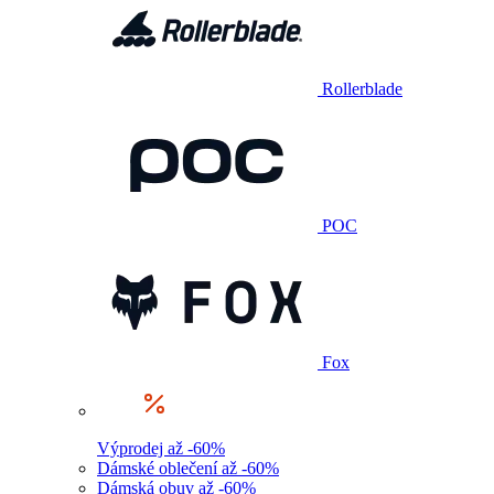
Rollerblade
POC
Fox
Výprodej až -60%
Dámské oblečení až -60%
Dámská obuv až -60%