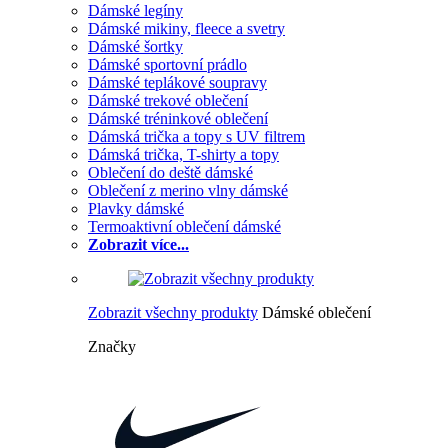
Dámské legíny
Dámské mikiny, fleece a svetry
Dámské šortky
Dámské sportovní prádlo
Dámské teplákové soupravy
Dámské trekové oblečení
Dámské tréninkové oblečení
Dámská trička a topy s UV filtrem
Dámská trička, T-shirty a topy
Oblečení do deště dámské
Oblečení z merino vlny dámské
Plavky dámské
Termoaktivní oblečení dámské
Zobrazit více...
Zobrazit všechny produkty
Dámské oblečení
Značky