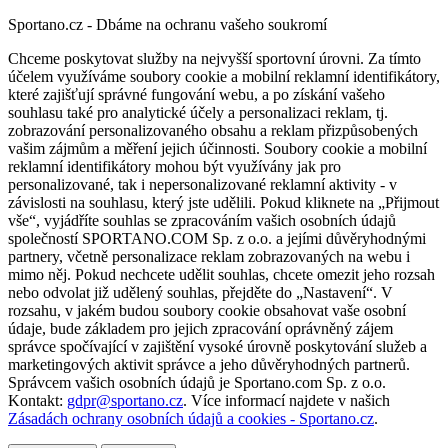
Sportano.cz - Dbáme na ochranu vašeho soukromí
Chceme poskytovat služby na nejvyšší sportovní úrovni. Za tímto
účelem využíváme soubory cookie a mobilní reklamní identifikátory,
které zajišťují správné fungování webu, a po získání vašeho
souhlasu také pro analytické účely a personalizaci reklam, tj.
zobrazování personalizovaného obsahu a reklam přizpůsobených
vašim zájmům a měření jejich účinnosti. Soubory cookie a mobilní
reklamní identifikátory mohou být využívány jak pro
personalizované, tak i nepersonalizované reklamní aktivity - v
závislosti na souhlasu, který jste udělili. Pokud kliknete na „Přijmout
vše“, vyjádříte souhlas se zpracováním vašich osobních údajů
společností SPORTANO.COM Sp. z o.o. a jejími důvěryhodnými
partnery, včetně personalizace reklam zobrazovaných na webu i
mimo něj. Pokud nechcete udělit souhlas, chcete omezit jeho rozsah
nebo odvolat již udělený souhlas, přejděte do „Nastavení“. V
rozsahu, v jakém budou soubory cookie obsahovat vaše osobní
údaje, bude základem pro jejich zpracování oprávněný zájem
správce spočívající v zajištění vysoké úrovně poskytování služeb a
marketingových aktivit správce a jeho důvěryhodných partnerů.
Správcem vašich osobních údajů je Sportano.com Sp. z o.o.
Kontakt:
gdpr@sportano.cz
. Více informací najdete v našich
Zásadách ochrany osobních údajů a cookies - Sportano.cz
.