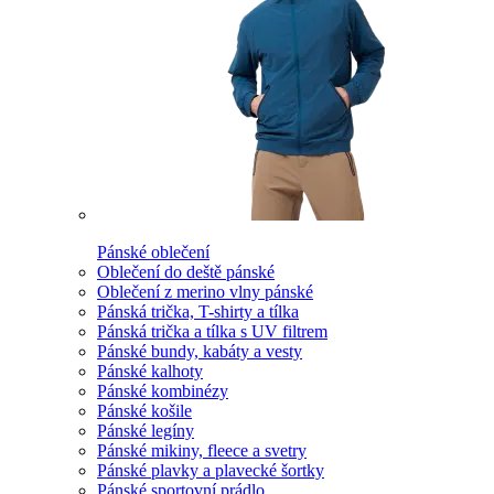
Pánské oblečení
Oblečení do deště pánské
Oblečení z merino vlny pánské
Pánská trička, T-shirty a tílka
Pánská trička a tílka s UV filtrem
Pánské bundy, kabáty a vesty
Pánské kalhoty
Pánské kombinézy
Pánské košile
Pánské legíny
Pánské mikiny, fleece a svetry
Pánské plavky a plavecké šortky
Pánské sportovní prádlo