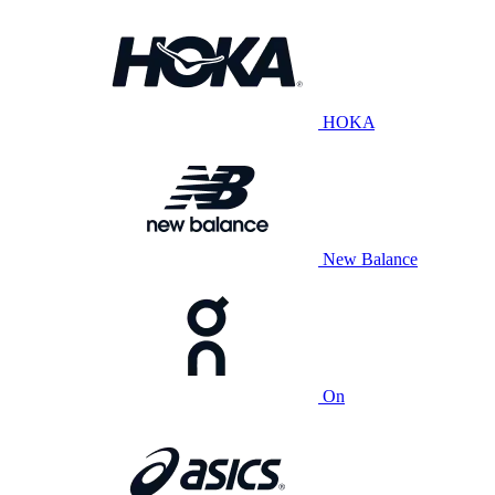
HOKA
New Balance
On