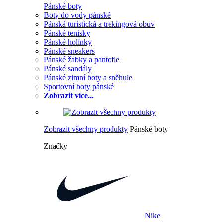
Pánské boty
Boty do vody pánské
Pánská turistická a trekingová obuv
Pánské tenisky
Pánské holínky
Pánské sneakers
Pánské žabky a pantofle
Pánské sandály
Pánské zimní boty a sněhule
Sportovní boty pánské
Zobrazit více...
Zobrazit všechny produkty
Pánské boty
Značky
Nike