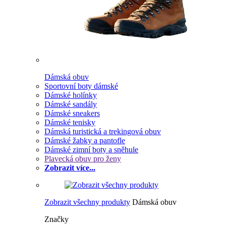
Dámská obuv
Sportovní boty dámské
Dámské holínky
Dámské sandály
Dámské sneakers
Dámské tenisky
Dámská turistická a trekingová obuv
Dámské žabky a pantofle
Dámské zimní boty a sněhule
Plavecká obuv pro ženy
Zobrazit více...
Zobrazit všechny produkty
Dámská obuv
Značky