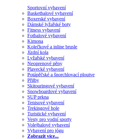
Sportovní vybavení
Basketbalové vybavení
Boxerské vybavení
Dámské lyžařské boty
Fitness vybavení
Fotbalové vybavení
Kimona
Kolečkové a inline brusle
Jízdní kola
Lyžařské vybavení
Neoprenové pěny
Plavecké vybavení
Potápěčské a šnorchlovací ploutve
Přilby
Skitouringové vybavení
Snowboardové vybavení
SUP prkna
Tenisové vybavení
Trekingové hole
Turistické vybavení
Vesty pro vodní sporty
Volejbalové vybavení
Vybavení pro jógu
Zobrazit více...