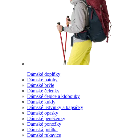
Dámské doplňky
Dámské batohy
Dámské brýle
Dámské čelenky
Dámské čepice a klobouky
Dámské kukly
Dámské ledvinky a kapsičky
Dámské opasky
Dámské peněženky
Dámské ponožky
Dámská potítka
Dámské rukavice