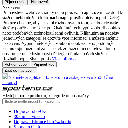
Přijmout vše
Nastavení
Nastavení
Při návštěvě webové stránky nebo používání aplikace může dojít ke
stažení nebo uložení informací (např. prostřednictvím prohlížeče).
Protože chceme, abyste sami rozhodovali o tom, jak budete naše
služby používat, můžete používání určitých typů souborů cookies
nebo podobných technologií sami ovlivnit. Kliknutím na nadpisy
jednotlivých kategorií se dozvíte více informací a můžete změnit
nastavení. Vypnutí některých souborů cookies nebo podobných
technologií může mít za následek zobrazení méně relevantního
obsahu nebo nedostupnost některých funkcí našich služeb.
Rozbalit popis
Sbalit popis
Více informací
Potvrdit výběr
Přijmout vše
Zpět do nastavení
Stáhněte si aplikaci do telefonu a získejte slevu 250 Kč na
nákupy!
Hledejte podle produktu, kategorie nebo značky
Doprava od 69 Kč
30 dní na vrácení
Doprava dokonce i do 24 hodin
Sportano Club