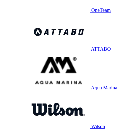
OneTeam
ATTABO
Aqua Marina
Wilson