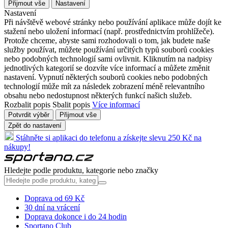
Přijmout vše
Nastavení
Nastavení
Při návštěvě webové stránky nebo používání aplikace může dojít ke
stažení nebo uložení informací (např. prostřednictvím prohlížeče).
Protože chceme, abyste sami rozhodovali o tom, jak budete naše
služby používat, můžete používání určitých typů souborů cookies
nebo podobných technologií sami ovlivnit. Kliknutím na nadpisy
jednotlivých kategorií se dozvíte více informací a můžete změnit
nastavení. Vypnutí některých souborů cookies nebo podobných
technologií může mít za následek zobrazení méně relevantního
obsahu nebo nedostupnost některých funkcí našich služeb.
Rozbalit popis
Sbalit popis
Více informací
Potvrdit výběr
Přijmout vše
Zpět do nastavení
Stáhněte si aplikaci do telefonu a získejte slevu 250 Kč na
nákupy!
Hledejte podle produktu, kategorie nebo značky
Doprava od 69 Kč
30 dní na vrácení
Doprava dokonce i do 24 hodin
Sportano Club