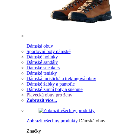
Dámská obuv
Sportovní boty dámské
Dámské holínky
Dámské sandály
Dámské sneakers
Dámské tenisky
Dámská turistická a trekingová obuv
Dámské žabky a pantofle
Dámské zimní boty a sněhule
Plavecká obuv pro ženy
Zobrazit více...
Zobrazit všechny produkty
Dámská obuv
Značky