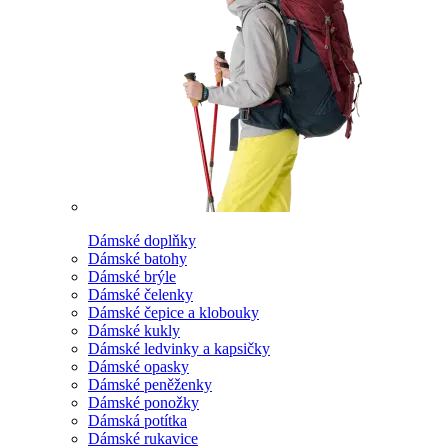
Dámské doplňky
Dámské batohy
Dámské brýle
Dámské čelenky
Dámské čepice a klobouky
Dámské kukly
Dámské ledvinky a kapsičky
Dámské opasky
Dámské peněženky
Dámské ponožky
Dámská potítka
Dámské rukavice