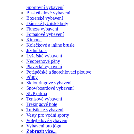
Sportovní vybavení
Basketbalové vybavení
Boxerské vybavení
Dámské lyžařské boty
Fitness vybavení
Fotbalové vybavení
Kimona
Kolečkové a inline brusle
Jízdní kola
Lyžařské vybavení
Neoprenové pěny
Plavecké vybavení
Potápěčské a šnorchlovací ploutve
Přilby
Skitouringové vybavení
Snowboardové vybavení
SUP prkna
Tenisové vybavení
Trekingové hole
Turistické vybavení
Vesty pro vodní sporty
Volejbalové vybavení
Vybavení pro jógu
Zobrazit více...