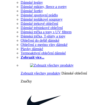
Dámské legíny
Dámské mikiny, fleece a svetry
Dámské šortky
Dámské sportovní prádlo
Dámské teplákové soupravy
Dámské trekové oblečení
Dámské tréninkové oblečení
Dámská trička a topy s UV filtrem
Dámská trička, T-shirty a topy
Oblečení do deště dámské
Oblečení z merino vlny dámské
Plavky dámské
Termoaktivní oblečení dámské
Zobrazit více...
Zobrazit všechny produkty
Dámské oblečení
Značky