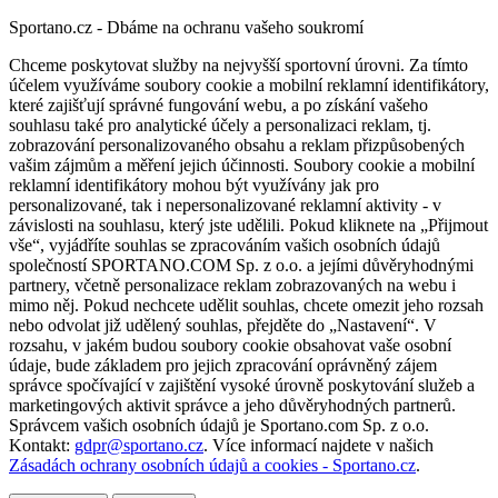
Sportano.cz - Dbáme na ochranu vašeho soukromí
Chceme poskytovat služby na nejvyšší sportovní úrovni. Za tímto
účelem využíváme soubory cookie a mobilní reklamní identifikátory,
které zajišťují správné fungování webu, a po získání vašeho
souhlasu také pro analytické účely a personalizaci reklam, tj.
zobrazování personalizovaného obsahu a reklam přizpůsobených
vašim zájmům a měření jejich účinnosti. Soubory cookie a mobilní
reklamní identifikátory mohou být využívány jak pro
personalizované, tak i nepersonalizované reklamní aktivity - v
závislosti na souhlasu, který jste udělili. Pokud kliknete na „Přijmout
vše“, vyjádříte souhlas se zpracováním vašich osobních údajů
společností SPORTANO.COM Sp. z o.o. a jejími důvěryhodnými
partnery, včetně personalizace reklam zobrazovaných na webu i
mimo něj. Pokud nechcete udělit souhlas, chcete omezit jeho rozsah
nebo odvolat již udělený souhlas, přejděte do „Nastavení“. V
rozsahu, v jakém budou soubory cookie obsahovat vaše osobní
údaje, bude základem pro jejich zpracování oprávněný zájem
správce spočívající v zajištění vysoké úrovně poskytování služeb a
marketingových aktivit správce a jeho důvěryhodných partnerů.
Správcem vašich osobních údajů je Sportano.com Sp. z o.o.
Kontakt:
gdpr@sportano.cz
. Více informací najdete v našich
Zásadách ochrany osobních údajů a cookies - Sportano.cz
.