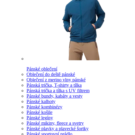
Pánské oblečení
Oblečení do deště pánské
Oblečení z merino vlny pánské
Pánská trička, T-shirty a tílka
Pánská trička a tílka s UV filtrem
Pánské bundy, kabáty a vesty
Pánské kalhoty
Pánské kombinézy
Pánské košile
Pánské legíny
Pánské mikiny, fleece a svetry
Pánské plavky a plavecké šortky
Pánské sportovní prádlo