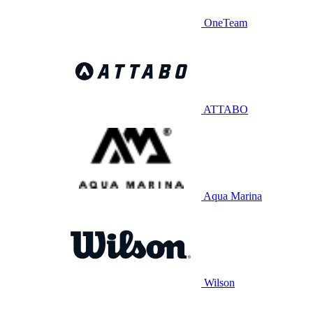
OneTeam
ATTABO
Aqua Marina
Wilson