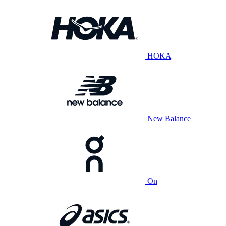
HOKA
New Balance
On