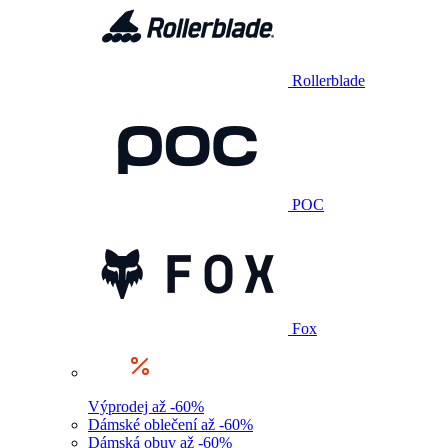
Rollerblade
POC
Fox
Výprodej až -60%
Dámské oblečení až -60%
Dámská obuv až -60%