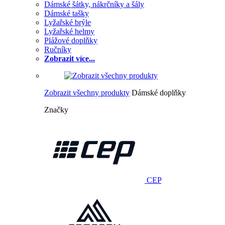
Dámské šátky, nákrčníky a šály
Dámské tašky
Lyžařské brýle
Lyžařské helmy
Plážové doplňky
Ručníky
Zobrazit více...
Zobrazit všechny produkty
Dámské doplňky
Značky
CEP