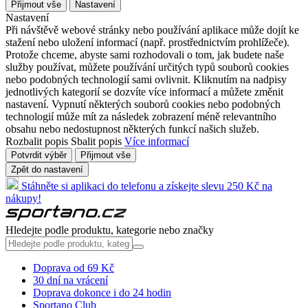
Přijmout vše
Nastavení
Nastavení
Při návštěvě webové stránky nebo používání aplikace může dojít ke
stažení nebo uložení informací (např. prostřednictvím prohlížeče).
Protože chceme, abyste sami rozhodovali o tom, jak budete naše
služby používat, můžete používání určitých typů souborů cookies
nebo podobných technologií sami ovlivnit. Kliknutím na nadpisy
jednotlivých kategorií se dozvíte více informací a můžete změnit
nastavení. Vypnutí některých souborů cookies nebo podobných
technologií může mít za následek zobrazení méně relevantního
obsahu nebo nedostupnost některých funkcí našich služeb.
Rozbalit popis
Sbalit popis
Více informací
Potvrdit výběr
Přijmout vše
Zpět do nastavení
Stáhněte si aplikaci do telefonu a získejte slevu 250 Kč na
nákupy!
Hledejte podle produktu, kategorie nebo značky
Doprava od 69 Kč
30 dní na vrácení
Doprava dokonce i do 24 hodin
Sportano Club