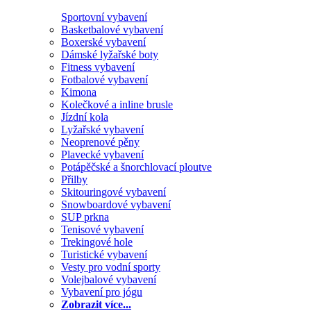
Sportovní vybavení
Basketbalové vybavení
Boxerské vybavení
Dámské lyžařské boty
Fitness vybavení
Fotbalové vybavení
Kimona
Kolečkové a inline brusle
Jízdní kola
Lyžařské vybavení
Neoprenové pěny
Plavecké vybavení
Potápěčské a šnorchlovací ploutve
Přilby
Skitouringové vybavení
Snowboardové vybavení
SUP prkna
Tenisové vybavení
Trekingové hole
Turistické vybavení
Vesty pro vodní sporty
Volejbalové vybavení
Vybavení pro jógu
Zobrazit více...