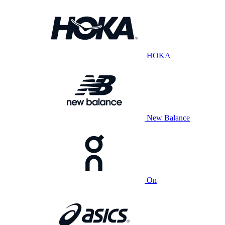
HOKA
New Balance
On