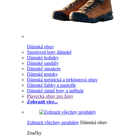
Dámská obuv
Sportovní boty dámské
Dámské holínky
Dámské sandály
Dámské sneakers
Dámské tenisky
Dámská turistická a trekingová obuv
Dámské žabky a pantofle
Dámské zimní boty a sněhule
Plavecká obuv pro ženy
Zobrazit více...
Zobrazit všechny produkty
Dámská obuv
Značky