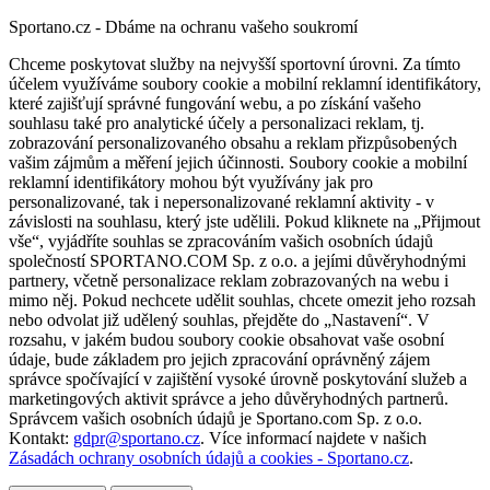
Sportano.cz - Dbáme na ochranu vašeho soukromí
Chceme poskytovat služby na nejvyšší sportovní úrovni. Za tímto
účelem využíváme soubory cookie a mobilní reklamní identifikátory,
které zajišťují správné fungování webu, a po získání vašeho
souhlasu také pro analytické účely a personalizaci reklam, tj.
zobrazování personalizovaného obsahu a reklam přizpůsobených
vašim zájmům a měření jejich účinnosti. Soubory cookie a mobilní
reklamní identifikátory mohou být využívány jak pro
personalizované, tak i nepersonalizované reklamní aktivity - v
závislosti na souhlasu, který jste udělili. Pokud kliknete na „Přijmout
vše“, vyjádříte souhlas se zpracováním vašich osobních údajů
společností SPORTANO.COM Sp. z o.o. a jejími důvěryhodnými
partnery, včetně personalizace reklam zobrazovaných na webu i
mimo něj. Pokud nechcete udělit souhlas, chcete omezit jeho rozsah
nebo odvolat již udělený souhlas, přejděte do „Nastavení“. V
rozsahu, v jakém budou soubory cookie obsahovat vaše osobní
údaje, bude základem pro jejich zpracování oprávněný zájem
správce spočívající v zajištění vysoké úrovně poskytování služeb a
marketingových aktivit správce a jeho důvěryhodných partnerů.
Správcem vašich osobních údajů je Sportano.com Sp. z o.o.
Kontakt:
gdpr@sportano.cz
. Více informací najdete v našich
Zásadách ochrany osobních údajů a cookies - Sportano.cz
.