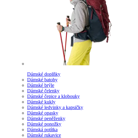
Dámské doplňky
Dámské batohy
Dámské brýle
Dámské čelenky
Dámské čepice a klobouky
Dámské kukly
Dámské ledvinky a kapsičky
Dámské opasky
Dámské peněženky
Dámské ponožky
Dámská potítka
Dámské rukavice