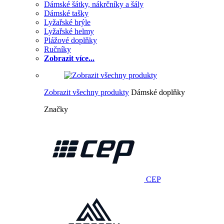
Dámské šátky, nákrčníky a šály
Dámské tašky
Lyžařské brýle
Lyžařské helmy
Plážové doplňky
Ručníky
Zobrazit více...
Zobrazit všechny produkty
Dámské doplňky
Značky
CEP