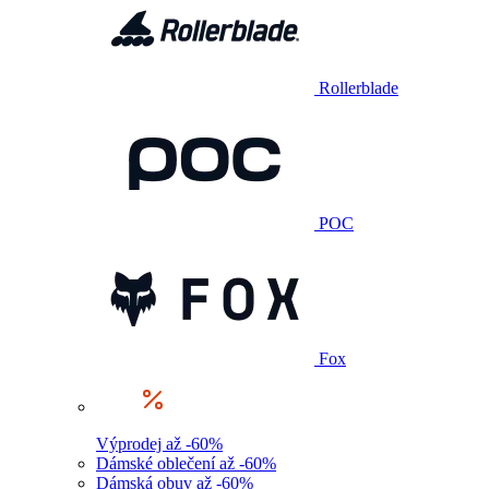
Rollerblade
POC
Fox
Výprodej až -60%
Dámské oblečení až -60%
Dámská obuv až -60%