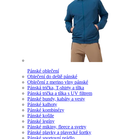
Pánské oblečení
Oblečení do deště pánské
Oblečení z merino vlny pánské
Pánská trička, T-shirty a tílka
Pánská trička a tílka s UV filtrem
Pánské bundy, kabáty a vesty
Pánské kalhoty
Pánské kombinézy
Pánské košile
Pánské legíny
Pánské mikiny, fleece a svetry
Pánské plavky a plavecké šortky
Pánské sportovní prádlo