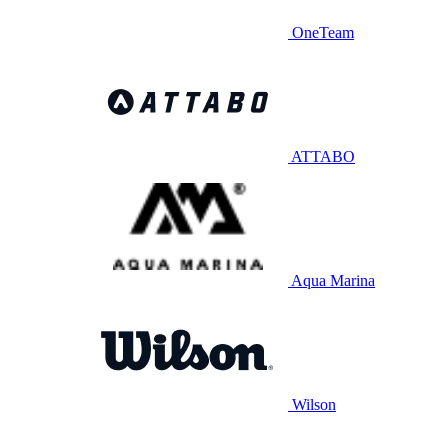
OneTeam
ATTABO
Aqua Marina
Wilson