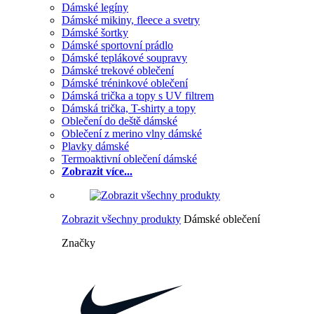
Dámské legíny
Dámské mikiny, fleece a svetry
Dámské šortky
Dámské sportovní prádlo
Dámské teplákové soupravy
Dámské trekové oblečení
Dámské tréninkové oblečení
Dámská trička a topy s UV filtrem
Dámská trička, T-shirty a topy
Oblečení do deště dámské
Oblečení z merino vlny dámské
Plavky dámské
Termoaktivní oblečení dámské
Zobrazit více...
Zobrazit všechny produkty
Dámské oblečení
Značky