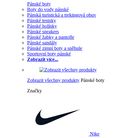
Pánské boty
Boty do vody pánské
Pánská turistická a trekingová obuv
Pánské tenisky
Pánské holínky
Pánské sneakers
Pánské žabky a pantofle
Pánské sandály
Pánské zimní boty a sněhule
Sportovní boty pánské
Zobrazit více...
Zobrazit všechny produkty
Pánské boty
Značky
Nike