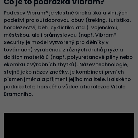
Co je to podrážka Vibram?
Podešev Vibram® je vlastně široká škála vlnitých
podešví pro outdoorovou obuv (treking, turistika,
horolezectví, běh, cyklistika atd.), vojenskou,
městskou, ale i průmyslovou (např. Vibram®
Security je model vytvořený pro dělníky v
továrnách) vyráběnou z různých druhů pryže a
dalších materiálů (např. polyuretanové pěny nebo
ekomixu z výrobních zbytků). Název technologie,
stejně jako název značky, je kombinací prvních
písmen jména a příjmení jejího majitele, italského
podnikatele, horského vůdce a horolezce Vitale
Bramaniho.