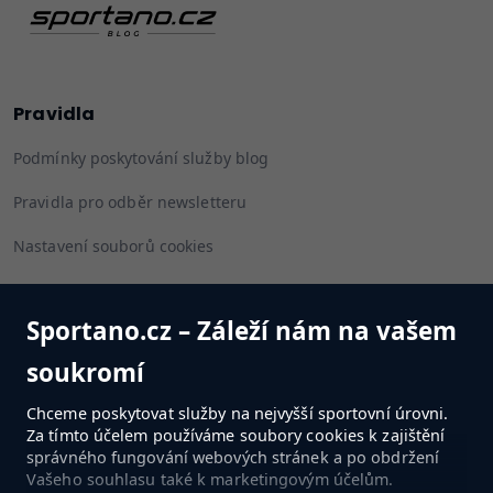
Pravidla
Podmínky poskytování služby blog
Pravidla pro odběr newsletteru
Nastavení souborů cookies
Sportano.cz – Záleží nám na vašem
Sleduj nás
soukromí
Chceme poskytovat služby na nejvyšší sportovní úrovni.
Za tímto účelem používáme soubory cookies k zajištění
správného fungování webových stránek a po obdržení
PŘEJÍT DO OBCHODU
Vašeho souhlasu také k marketingovým účelům.