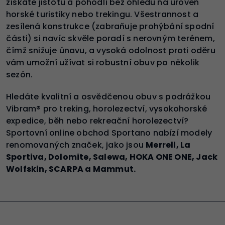
získáte jistotu a pohodlí bez ohledu na úroveň
horské turistiky nebo trekingu. Všestrannost a
zesílená konstrukce (zabraňuje prohýbání spodní
části) si navíc skvěle poradí s nerovným terénem,
čímž snižuje únavu, a vysoká odolnost proti oděru
vám umožní užívat si robustní obuv po několik
sezón.
Hledáte kvalitní a osvědčenou obuv s podrážkou
Vibram® pro treking, horolezectví, vysokohorské
expedice, běh nebo rekreační horolezectví?
Sportovní online obchod Sportano nabízí modely
renomovaných značek, jako jsou
Merrell, La
Sportiva, Dolomite, Salewa, HOKA ONE ONE, Jack
Wolfskin, SCARPA a Mammut.