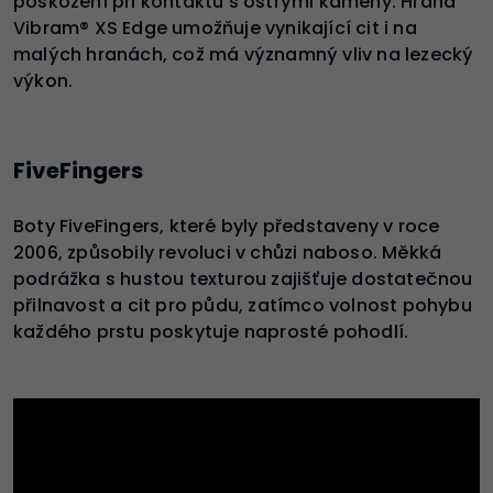
poškození při kontaktu s ostrými kameny. Hrana
Vibram® XS Edge umožňuje vynikající cit i na
malých hranách, což má významný vliv na lezecký
výkon.
FiveFingers
Boty FiveFingers, které byly představeny v roce
2006, způsobily revoluci v chůzi naboso. Měkká
podrážka s hustou texturou zajišťuje dostatečnou
přilnavost a cit pro půdu, zatímco volnost pohybu
každého prstu poskytuje naprosté pohodlí.