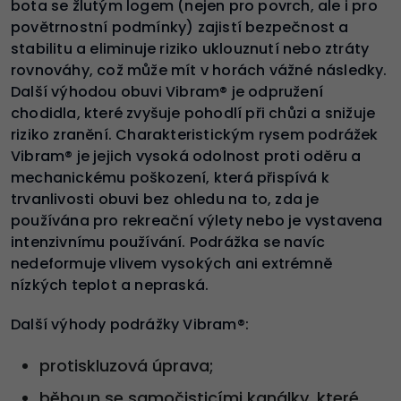
bota se žlutým logem (nejen pro povrch, ale i pro
povětrnostní podmínky) zajistí bezpečnost a
stabilitu a eliminuje riziko uklouznutí nebo ztráty
rovnováhy, což může mít v horách vážné následky.
Další výhodou obuvi Vibram® je odpružení
chodidla, které zvyšuje pohodlí při chůzi a snižuje
riziko zranění. Charakteristickým rysem podrážek
Vibram® je jejich vysoká odolnost proti oděru a
mechanickému poškození, která přispívá k
trvanlivosti obuvi bez ohledu na to, zda je
používána pro rekreační výlety nebo je vystavena
intenzivnímu používání. Podrážka se navíc
nedeformuje vlivem vysokých ani extrémně
nízkých teplot a nepraská.
Další výhody podrážky Vibram®:
protiskluzová úprava;
běhoun se samočisticími kanálky, které