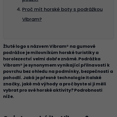
Proč mít horské boty s podrážkou
Vibram?
Žluté logo s názvem Vibram® na gumové
podrážce je milovníkům horské turistiky a
horolezectví velmi dobře známé. Podrážka
Vibram® je synonymem vynikající přilnavosti k
povrchu bez ohledu na podmínky, bezpečnosti a
pohodlí. Jaká je přesně technologie italské
značky, jaké má výhody a proč byste si ji měli
vybrat pro své horské aktivity? Podrobnosti
níže.