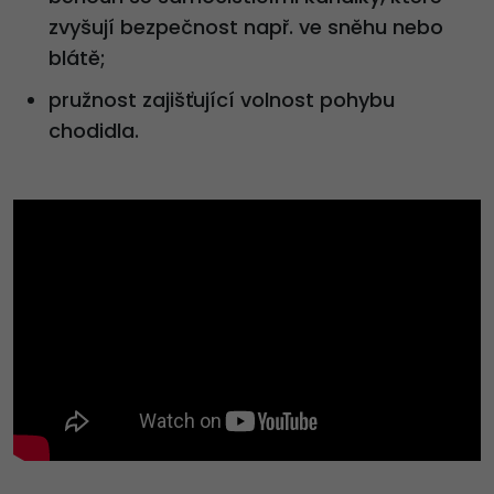
zvyšují bezpečnost např. ve sněhu nebo
blátě;
pružnost zajišťující volnost pohybu
chodidla.