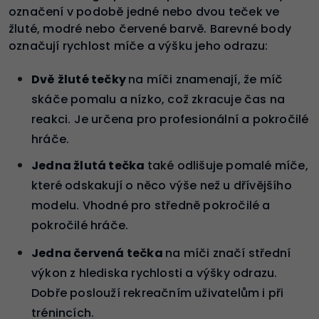
označení v podobě jedné nebo dvou teček ve
žluté, modré nebo červené barvě. Barevné body
označují rychlost míče a výšku jeho odrazu:
Dvě žluté tečky
na míči znamenají, že míč
skáče pomalu a nízko, což zkracuje čas na
reakci. Je určena pro profesionální a pokročilé
hráče.
Jedna žlutá tečka
také odlišuje pomalé míče,
které odskakují o něco výše než u dřívějšího
modelu. Vhodné pro středně pokročilé a
pokročilé hráče.
Jedna červená tečka
na míči značí střední
výkon z hlediska rychlosti a výšky odrazu.
Dobře poslouží rekreačním uživatelům i při
trénincích.