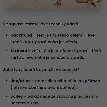
Ve squashi existují dvě techniky úderů:
backhand
– tělo je umístěno čelem k levé
stěně kurtu, pravá noha je vpředu;
forhend
– vaše tělo je otočeno k pravé stěně
kurtu a levá noha je umístěna vpředu.
Jaké typy úderů lze použít ve squashi?
line/drive
– odraz dlouhého míče po
přímce
(
letí rovnoběžně s boční stěnou);
volley
– odraz míče ze vzduchu před prvním
úderem o zem;