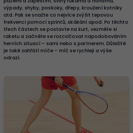
pažemi a zápěstím, švihy rukama a nohama,
výpady, shyby, poskoky, dřepy, kroužení kotníky
atd. Pak se snažte co nejvíce zvýšit tepovou
frekvenci pomocí sprintů, skákání apod. Po těchto
třech částech se postavte na kurt, vezměte si
raketu a začněte se rozcvičovat napodobováním
herních situací – sami nebo s partnerem. Důležité
je také zahřátí míče – míč se rychleji a výše
odrazí.