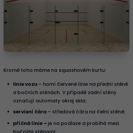
Kromě toho máme na squashovém kurtu:
linie vozu
– horní červené linie na přední stěně
a bočních stěnách. V případě zadní stěny
označují automaty okraj skla;
servisní čára
– středová čára na čelní stěně;
příčná linie –
je na podlaze a probíhá mezi
bočními stěnami;