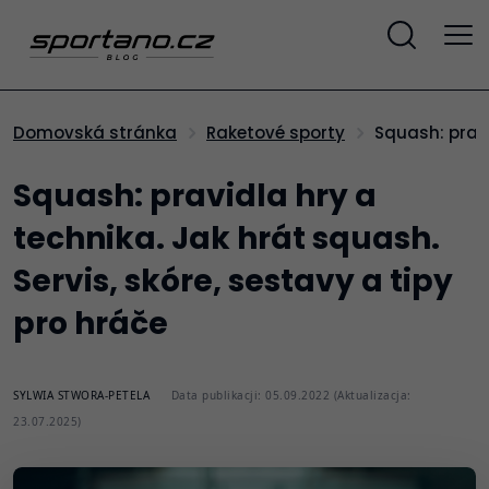
Squash: prav
Domovská stránka
Raketové sporty
Squash: pravidla hry a
technika. Jak hrát squash.
Servis, skóre, sestavy a tipy
pro hráče
SYLWIA STWORA-PETELA
Data publikacji: 05.09.2022 (Aktualizacja:
23.07.2025)