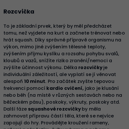
Rozcvička
To je základní prvek, který by měl předcházet
tomu, než vyjdete na kurt a začnete trénovat nebo
hrát squash. Díky správné přípravě organismu na
výkon, mimo jiné zvýšením tělesné teploty,
zvýšením příjmu kyslíku a rozsahu pohybu svalů,
kloubů a vazů, snížíte riziko zranění/nemoci a
zvýšíte účinnost výkonu. Délka
rozcvičky
je
individuální záležitostí, ale vyplatí se jí věnovat
alespoň
10 minut
. Pro začátek zvyšte tepovou
frekvenci pomocí
kardio cvičení,
jako je klusání
nebo běh (na místě v různých sestavách nebo na
běžeckém pásu), poskoky, výkruty, poskoky atd.
Další fáze
squashové rozcvičky
by měla
zahrnovat přípravu částí těla, které se nejvíce
zapojují do hry. Provádějte kroužení rameny,