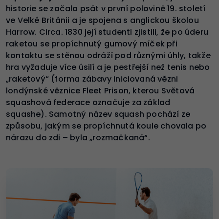
historie se začala psát v první polovině 19. století
ve Velké Británii a je spojena s anglickou školou
Harrow. Circa. 1830 její studenti zjistili, že po úderu
raketou se propíchnutý gumový míček při
kontaktu se stěnou odráží pod různými úhly, takže
hra vyžaduje více úsilí a je pestřejší než tenis nebo
„raketový“ (forma zábavy iniciovaná vězni
londýnské věznice Fleet Prison, kterou Světová
squashová federace označuje za základ
squashe). Samotný název squash pochází ze
způsobu, jakým se propíchnutá koule chovala po
nárazu do zdi – byla „rozmačkaná“.