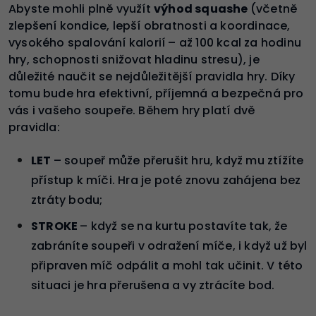
Abyste mohli plně využít
výhod squashe
(včetně
zlepšení kondice, lepší obratnosti a koordinace,
vysokého spalování kalorií – až 100 kcal za hodinu
hry, schopnosti snižovat hladinu stresu), je
důležité naučit se nejdůležitější pravidla hry. Díky
tomu bude hra efektivní, příjemná a bezpečná pro
vás i vašeho soupeře. Během hry platí dvě
pravidla:
LET
– soupeř může přerušit hru, když mu ztížíte
přístup k míči. Hra je poté znovu zahájena bez
ztráty bodu;
STROKE
– když se na kurtu postavíte tak, že
zabráníte soupeři v odražení míče, i když už byl
připraven míč odpálit a mohl tak učinit. V této
situaci je hra přerušena a vy ztrácíte bod.