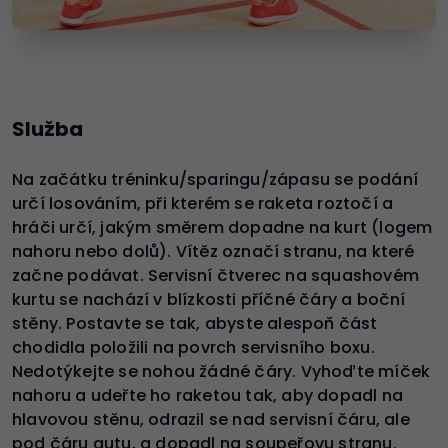
Služba
Na začátku tréninku/sparingu/zápasu se podání
určí losováním, při kterém se raketa roztočí a
hráči určí, jakým směrem dopadne na kurt (logem
nahoru nebo dolů). Vítěz označí stranu, na které
začne podávat. Servisní čtverec na squashovém
kurtu se nachází v blízkosti příčné čáry a boční
stěny. Postavte se tak, abyste alespoň část
chodidla položili na povrch servisního boxu.
Nedotýkejte se nohou žádné čáry. Vyhoďte míček
nahoru a udeřte ho raketou tak, aby dopadl na
hlavovou stěnu, odrazil se nad servisní čáru, ale
pod čáru autu, a dopadl na soupeřovu stranu.