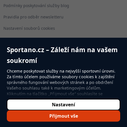
Podmínky poskytování služby blog
Pravidla pro odběr newsletteru
Nastavení souborů cookies
Sportano.cz – Záleží nám na vašem
Sleduj nás
soukromí
Chceme poskytovat služby na nejvyšší sportovní úrovni.
Za tímto účelem používáme soubory cookies k zajištění
správného fungování webových stránek a po obdržení
PŘEJÍT DO OBCHODU
Vašeho souhlasu také k marketingovým účelům.
Kliknutím na tlačítko „Přijmout vše“ souhlasíte se
zpracováním Vašich osobních údajů získaných
Nastavení
prostřednictvím cookies společností SPORTANO.COM Sp.
©2022-2026 Sportano
z o.o. a jejími důvěryhodnými partnery. Pokud souhlas
Přijmout vše
nechcete udělit nebo chcete omezit jeho rozsah nebo
chcete již udělený souhlas odvolat, přejděte na