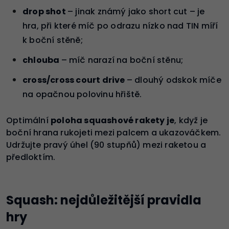
drop shot
– jinak známý jako short cut – je
hra, při které míč po odrazu nízko nad TIN míří
k boční stěně;
chlouba
– míč narazí na boční stěnu;
cross/cross
court drive
– dlouhý odskok míče
na opačnou polovinu hřiště.
Optimální
poloha squashové rakety je
, když je
boční hrana rukojeti mezi palcem a ukazováčkem.
Udržujte pravý úhel (90 stupňů) mezi raketou a
předloktím.
Squash: nejdůležitější pravidla
hry