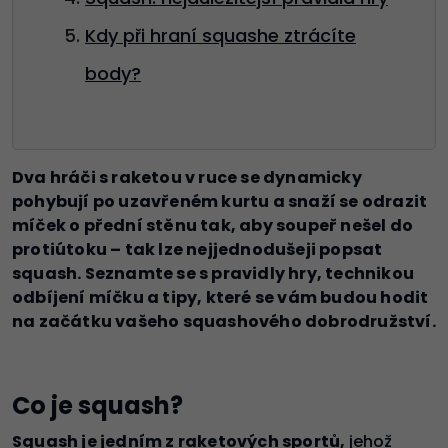
Kdy při hraní squashe ztrácíte
body?
Dva hráči s raketou v ruce se dynamicky
pohybují po uzavřeném kurtu a snaží se odrazit
míček o přední stěnu tak, aby soupeř nešel do
protiútoku – tak lze nejjednodušeji popsat
squash. Seznamte se s pravidly hry, technikou
odbíjení míčku a tipy, které se vám budou hodit
na začátku vašeho squashového dobrodružství.
Co je squash?
Squash je jedním z raketových sportů,
jehož