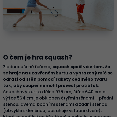
O čem je hra squash?
Zjednodušeně řečeno,
squash spočívá v tom, že
se hraje na uzavřeném kurtu a vyhrazený míč se
odráží od stěn pomocí rakety oválného tvaru
tak, aby soupeř nemohl provést protiútok
.
Squashový kurt o délce 975 cm, šířce 640 cm a
výšce 564 cm je obklopen čtyřmi stěnami – přední
stěnou, dvěma bočními stěnami a zadní stěnou
(obvykle skleněnou, obsahuje vstupní dveře),
které se podílejí na hře. Hrací plocha je vymezena