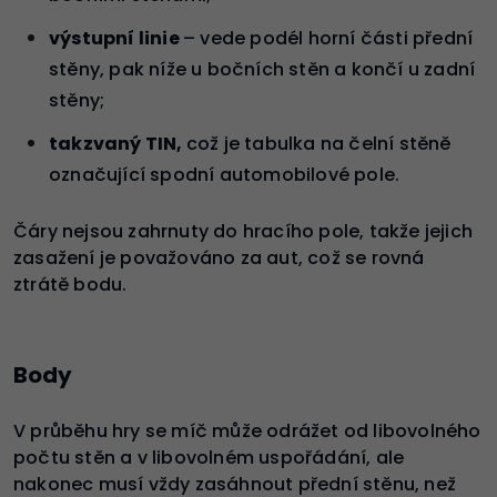
výstupní linie
– vede podél horní části přední
stěny, pak níže u bočních stěn a končí u zadní
stěny;
takzvaný TIN,
což je tabulka na čelní stěně
označující spodní automobilové pole.
Čáry nejsou zahrnuty do hracího pole, takže jejich
zasažení je považováno za aut, což se rovná
ztrátě bodu.
Body
V průběhu hry se míč může odrážet od libovolného
počtu stěn a v libovolném uspořádání, ale
nakonec musí vždy zasáhnout přední stěnu, než