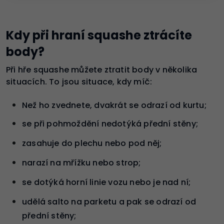
Kdy při hraní squashe ztrácíte
body?
Při hře squashe můžete ztratit body v několika
situacích. To jsou situace, kdy míč:
Než ho zvednete, dvakrát se odrazí od kurtu;
se při pohmoždění nedotýká přední stěny;
zasahuje do plechu nebo pod něj;
narazí na mřížku nebo strop;
se dotýká horní linie vozu nebo je nad ní;
udělá salto na parketu a pak se odrazí od
přední stěny;