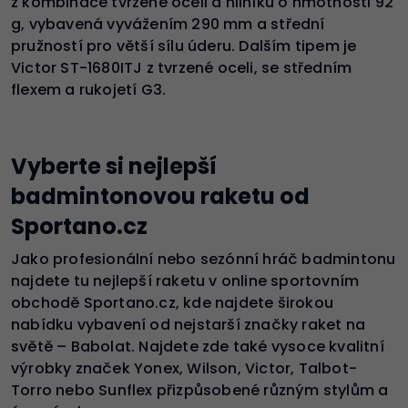
z kombinace tvrzené oceli a hliníku o hmotnosti 92
g, vybavená vyvážením 290 mm a střední
pružností pro větší sílu úderu. Dalším tipem je
Victor ST-1680ITJ z tvrzené oceli, se středním
flexem a rukojetí G3.
Vyberte si nejlepší
badmintonovou raketu od
Sportano.cz
Jako profesionální nebo sezónní hráč badmintonu
najdete tu nejlepší raketu v online sportovním
obchodě Sportano.cz, kde najdete širokou
nabídku vybavení od nejstarší značky raket na
světě – Babolat. Najdete zde také vysoce kvalitní
výrobky značek Yonex, Wilson, Victor, Talbot-
Torro nebo Sunflex přizpůsobené různým stylům a