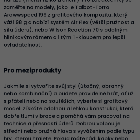
zaměřte na modely, jako je Talbot-Torro
Arowwspeed 199 z grafitového kompozitu, který
váží 98 g a nabízí systém Air Flex (větší pružnost a
síla úderu), nebo Wilson Reaction 70 s odolným
hliníkovým rámem a litým T-kloubem pro lepší
ovladatelnost.
Pro meziprodukty
Jakmile si vytvoříte svůj styl (útočný, obranný
nebo kombinační) a budete pravidelně hrát, ať už
s přáteli nebo na soutěžích, vyberte si grafitový
model. Získáte odolnou a lehkou konstrukci, která
dobře tlumí vibrace a pomáhá vám pracovat na
technice a přesnosti úderů. Dobrou volbou je
střední nebo pružná hlava s vyvážením podle typu
hry, kterou hrajete. Pokud máte rádi kapky nebo