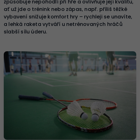
způsobuje nepohodlí při hře a ovlivňuje její kvalitu,
ať už jde o trénink nebo zápas, např. příliš těžké
vybavení snižuje komfort hry – rychleji se unavíte,
a lehká raketa vytváří u netrénovaných hráčů
slabší sílu úderu.