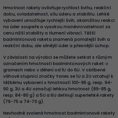
Hmotnost rakety ovlivňuje rychlost švihu, reakční
dobu, ovladatelnost, sílu úderu a stabilitu. Lehké
vybavení umožňuje rychlejší švih, okamžitou reakci
na úder soupeře a vysokou manévrovatelnost za
cenu nižší stability a tlumení vibrací. Těžší
badmintonová raketa znamená pomalejší švih a
reakční dobu, ale silnější úder a přesnější úchop.
V závislosti na výrobci se můžete setkat s různým
označením hmotnosti badmintonových raket: v
gramech nebo v dělení od 1U do 6U. V oblíbené
váhové stupnici značky Yonex se 1U a 2U vztahují k
těžkému vybavení s hmotností 100-95 g, resp. 94-
90 g, 3U a 4U označují lehkou hmotnost (89-85 g,
resp. 84-80 g) a 5U a 6U definují superlehké rakety
(79-75 a 74-70 g).
Nevhodně zvolená hmotnost badmintonové rakety