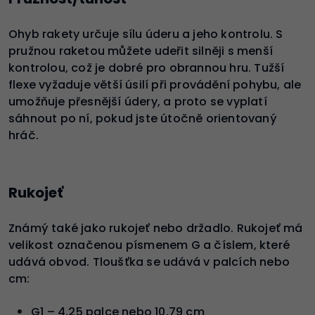
Ohyb rakety určuje sílu úderu a jeho kontrolu. S
pružnou raketou můžete udeřit silněji s menší
kontrolou, což je dobré pro obrannou hru. Tužší
flexe vyžaduje větší úsilí při provádění pohybu, ale
umožňuje přesnější údery, a proto se vyplatí
sáhnout po ní, pokud jste útočně orientovaný
hráč.
Rukojeť
Známý také jako rukojeť nebo držadlo. Rukojeť má
velikost označenou písmenem G a číslem, které
udává obvod. Tloušťka se udává v palcích nebo
cm:
G1 – 4,25 palce nebo 10,79 cm