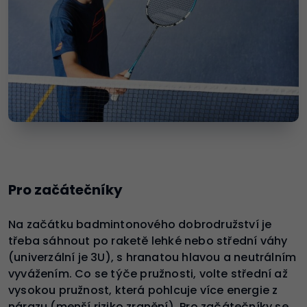
Pro začátečníky
Na začátku badmintonového dobrodružství je
třeba sáhnout po raketě lehké nebo střední váhy
(univerzální je 3U), s hranatou hlavou a neutrálním
vyvážením. Co se týče pružnosti, volte střední až
vysokou pružnost, která pohlcuje více energie z
nárazu (menší riziko zranění). Pro začátečníky se