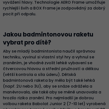
vyvážení hlavy. Technologie AERO Frame umožňuje
rychlejší švih a BOX Frame je zodpovědný za dobrý
pocit při odpalu.
Jakou badmintonovou raketu
vybrat pro dítě?
Aby se mladý badmintonista naučil správnou
techniku, vyvinul si vlastní styl hry a vyhnul se
zraněním, je vhodné zvolit lehké vybavení se
čtvercovou hlavou a střední pružností a délkou
(větší kontrola a síla úderu). Dětská
badmintonová raketa by měla být také lehká
(např. 2U nebo 3U), aby se snáze odrážela a
manévrovala, ale také aby se méně unavovala a
hrozilo riziko zranění. Pro nejmladší je dobrou
volbou raketa Babolat Junior 2 (7-10 let) vyrobená