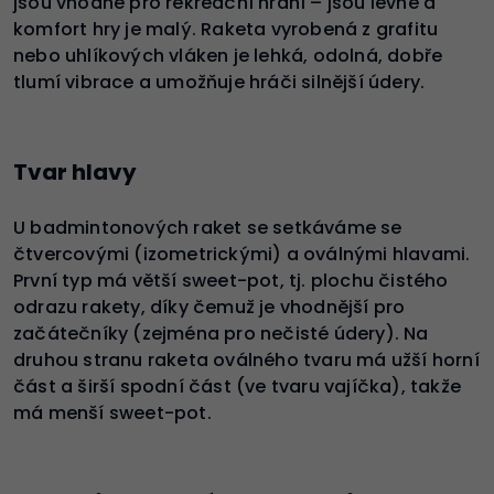
jsou vhodné pro rekreační hraní – jsou levné a
komfort hry je malý. Raketa vyrobená z grafitu
nebo uhlíkových vláken je lehká, odolná, dobře
tlumí vibrace a umožňuje hráči silnější údery.
Tvar hlavy
U badmintonových raket se setkáváme se
čtvercovými (izometrickými) a oválnými hlavami.
První typ má větší sweet-pot, tj. plochu čistého
odrazu rakety, díky čemuž je vhodnější pro
začátečníky (zejména pro nečisté údery). Na
druhou stranu raketa oválného tvaru má užší horní
část a širší spodní část (ve tvaru vajíčka), takže
má menší sweet-pot.