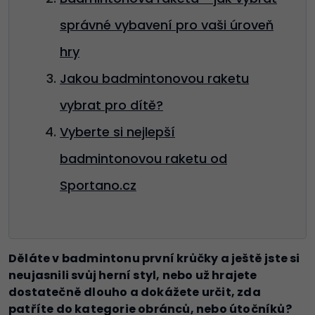
správné vybavení pro vaši úroveň
hry
Jakou badmintonovou raketu
vybrat pro dítě?
Vyberte si nejlepší
badmintonovou raketu od
Sportano.cz
Děláte v badmintonu první krůčky a ještě jste si
neujasnili svůj herní styl, nebo už hrajete
dostatečně dlouho a dokážete určit, zda
patříte do kategorie obránců, nebo útočníků?