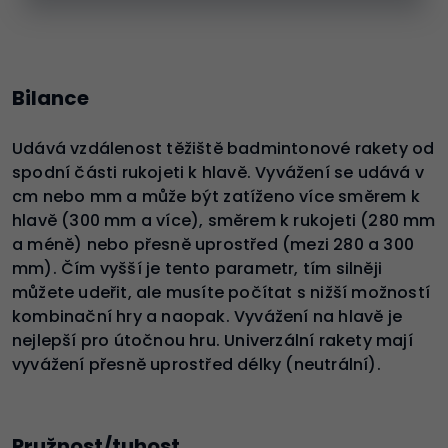
Bilance
Udává vzdálenost těžiště badmintonové rakety od
spodní části rukojeti k hlavě. Vyvážení se udává v
cm nebo mm a může být zatíženo více směrem k
hlavě (300 mm a více), směrem k rukojeti (280 mm
a méně) nebo přesně uprostřed (mezi 280 a 300
mm). Čím vyšší je tento parametr, tím silněji
můžete udeřit, ale musíte počítat s nižší možností
kombinační hry a naopak. Vyvážení na hlavě je
nejlepší pro útočnou hru. Univerzální rakety mají
vyvážení přesně uprostřed délky (neutrální).
Pružnost/tuhost